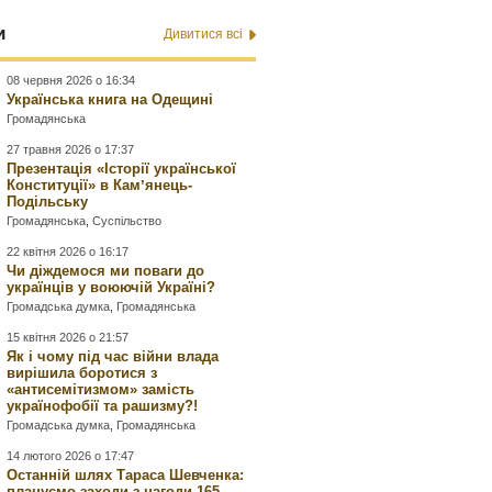
и
Дивитися всі
08 червня 2026 о 16:34
Українська книга на Одещині
Громадянська
27 травня 2026 о 17:37
Презентація «Історії української
Конституції» в Камʼянець-
Подільську
Громадянська
,
Суспільство
22 квітня 2026 о 16:17
Чи діждемося ми поваги до
українців у воюючій Україні?
Громадська думка
,
Громадянська
15 квітня 2026 о 21:57
Як і чому під час війни влада
вирішила боротися з
«антисемітизмом» замість
українофобії та рашизму?!
Громадська думка
,
Громадянська
14 лютого 2026 о 17:47
Останній шлях Тараса Шевченка:
плануємо заходи з нагоди 165