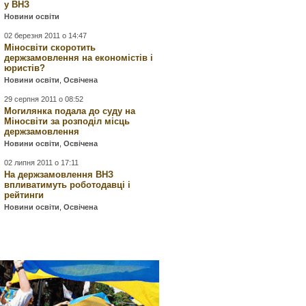
у ВНЗ
Новини освіти
02 березня 2011 о 14:47
Міносвіти скоротить
держзамовлення на економістів і
юристів?
Новини освіти
,
Освічена
29 серпня 2011 о 08:52
Могилянка подала до суду на
Міносвіти за розподіл місць
держзамовлення
Новини освіти
,
Освічена
02 липня 2011 о 17:11
На держзамовлення ВНЗ
впливатимуть роботодавці і
рейтинги
Новини освіти
,
Освічена