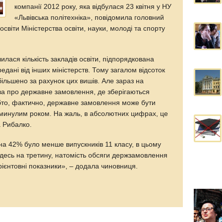
компанії 2012 року, яка відбулася 23 квітня у НУ
«Львівська політехніка», повідомила головний
світи Міністерства освіти, науки, молоді та спорту
шилася кількість закладів освіти, підпорядкована
редані від інших міністерств. Тому загалом відсоток
ільшено за рахунок цих вишів. Але зараз на
ова про державне замовлення, де зберігаються
бто, фактично, державне замовлення може бути
минулим роком. На жаль, в абсолютних цифрах, це
а Рибалко.
на 42% було менше випускників 11 класу, в цьому
о десь на третину, натомість обсяги держзамовлення
ієнтовні показники», – додала чиновниця.