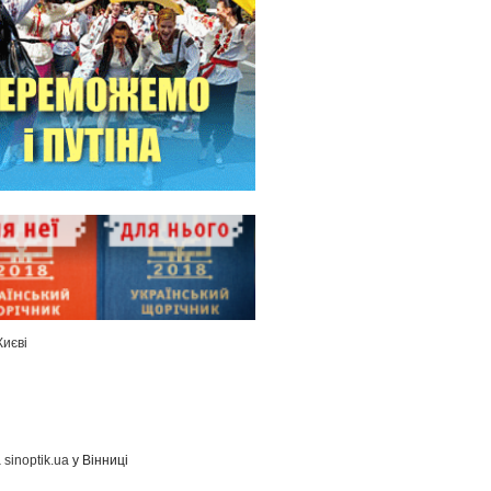
Києві
а
sinoptik.ua
у Вінниці