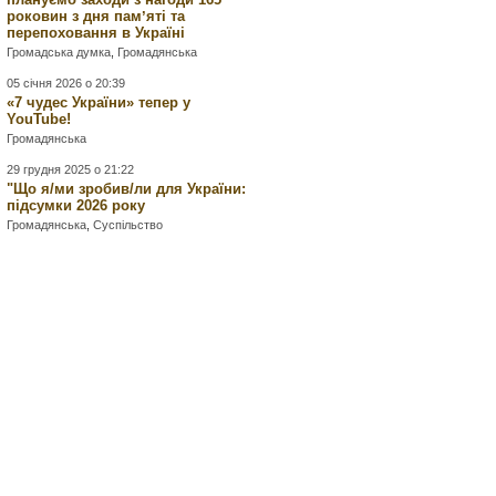
роковин з дня памʼяті та
перепоховання в Україні
Громадська думка
,
Громадянська
05 січня 2026 о 20:39
«7 чудес України» тепер у
YouTube!
Громадянська
29 грудня 2025 о 21:22
"Що я/ми зробив/ли для України:
підсумки 2026 року
Громадянська
,
Суспільство