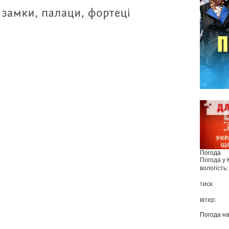
Погода
Погода у
вологість:
тиск:
вітер:
Погода н