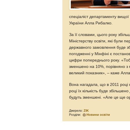
спеціаліст департаменту вищої о
України Алла Рибалко.
За її словами, цього року збіль
Міністерству освіти, які були пе
державного замовлення буде зб
погодженні у Мінфіні є постан
цифри попереднього року. «То
зменшено на 10%, порівняно з 
великий показник», – каже Алл
Вона нагадала, що в 2011 році 
році їх кількість буде збільшен
будуть зменшені. «Але це ще ор
Джерело:
ZIK
Розділи:
Новини освіти