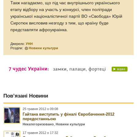
Такж нагадаємо, що під час внутрішнього українського
етапу відбору на участь у конкурсі, член політради
української націоналістичної партії ВО «Свобода» Юрій
Сиротюк висловив незгоду з тим, що країну буде
представляти афроукраінка.
Джерело:
УНН
Розділи:
Новини культури
Пов’язані Новини
25 травня 2012 о 09:08
Гайтана виступить у фіналі Євробачення-2012
передостанньою
Некатегоризовано
,
Новини культури
17 травня 2012 о 17:32