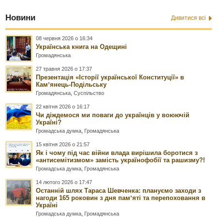
Новини
Дивитися всі
08 червня 2026 о 16:34
Українська книга на Одещині
Громадянська
27 травня 2026 о 17:37
Презентація «Історії української Конституції» в
Камʼянець-Подільську
Громадянська
,
Суспільство
22 квітня 2026 о 16:17
Чи діждемося ми поваги до українців у воюючій
Україні?
Громадська думка
,
Громадянська
15 квітня 2026 о 21:57
Як і чому під час війни влада вирішила боротися з
«антисемітизмом» замість українофобії та рашизму?!
Громадська думка
,
Громадянська
14 лютого 2026 о 17:47
Останній шлях Тараса Шевченка: плануємо заходи з
нагоди 165 роковин з дня памʼяті та перепоховання в
Україні
Громадська думка
,
Громадянська