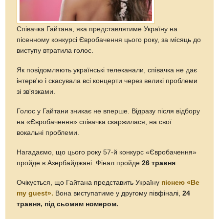
Cпівачка Гайтана, яка представлятиме Україну на
пісенному конкурсі Євробачення цього року, за місяць до
виступу втратила голос.
Як повідомляють українські телеканали, співачка не дає
інтерв'ю і скасувала всі концерти через великі проблеми
зі зв'язками.
Голос у Гайтани зникає не вперше. Відразу після відбору
на «Євробачення» співачка скаржилася, на свої
вокальні проблеми.
Нагадаємо, що цього року 57-й конкурс «Євробачення»
пройде в Азербайджані. Фінал пройде
26 травня
.
Очікується, що Гайтана представить Україну
піснею «Be
my guest».
Вона виступатиме у другому півфіналі,
24
травня, під сьомим номером.