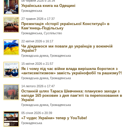
08 червня 2026 о 16:34
Українська книга на Одещині
Громадянська
27 травня 2026 о 17:37
Презентація «Історії української Конституції» в
Камʼянець-Подільську
Громадянська
,
Суспільство
22 квітня 2026 о 16:17
Чи діждемося ми поваги до українців у воюючій
Україні?
Громадська думка
,
Громадянська
15 квітня 2026 о 21:57
Як і чому під час війни влада вирішила боротися з
«антисемітизмом» замість українофобії та рашизму?!
Громадська думка
,
Громадянська
14 лютого 2026 о 17:47
Останній шлях Тараса Шевченка: плануємо заходи з
нагоди 165 роковин з дня памʼяті та перепоховання в
Україні
Громадська думка
,
Громадянська
05 січня 2026 о 20:39
«7 чудес України» тепер у YouTube!
Громадянська