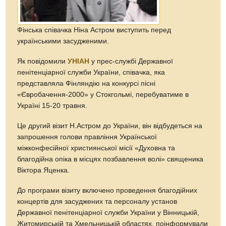
Фінська співачка Ніна Астром виступить перед
українськими засудженими.
Як повідомили
УНІАН
у прес-службі Державної
пенітенціарної служби України, співачка, яка
представляла Фінляндію на конкурсі пісні
«Євробачення-2000» у Стокгольмі, перебуватиме в
Україні 15-20 травня.
Це другий візит Н.Астром до України, він відбудеться на
запрошення голови правління Української
міжконфесійної християнської місії «Духовна та
благодійна опіка в місцях позбавлення волі» священика
Віктора Яценка.
До програми візиту включено проведення благодійних
концертів для засуджених та персоналу установ
Державної пенітенціарної служби України у Вінницькій,
Житомирській та Хмельницькій областях, поінформували