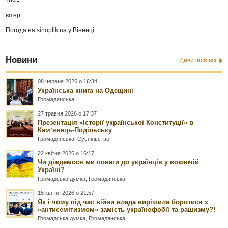
вітер:
Погода на
sinoptik.ua
у Вінниці
Новини
Дивитися всі
08 червня 2026 о 16:34
Українська книга на Одещині
Громадянська
27 травня 2026 о 17:37
Презентація «Історії української Конституції» в
Камʼянець-Подільську
Громадянська
,
Суспільство
22 квітня 2026 о 16:17
Чи діждемося ми поваги до українців у воюючій
Україні?
Громадська думка
,
Громадянська
15 квітня 2026 о 21:57
Як і чому під час війни влада вирішила боротися з
«антисемітизмом» замість українофобії та рашизму?!
Громадська думка
,
Громадянська