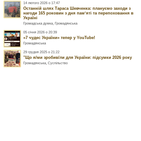
14 лютого 2026 о 17:47
Останній шлях Тараса Шевченка: плануємо заходи з
нагоди 165 роковин з дня памʼяті та перепоховання в
Україні
Громадська думка
,
Громадянська
05 січня 2026 о 20:39
«7 чудес України» тепер у YouTube!
Громадянська
29 грудня 2025 о 21:22
"Що я/ми зробив/ли для України: підсумки 2026 року
Громадянська
,
Суспільство