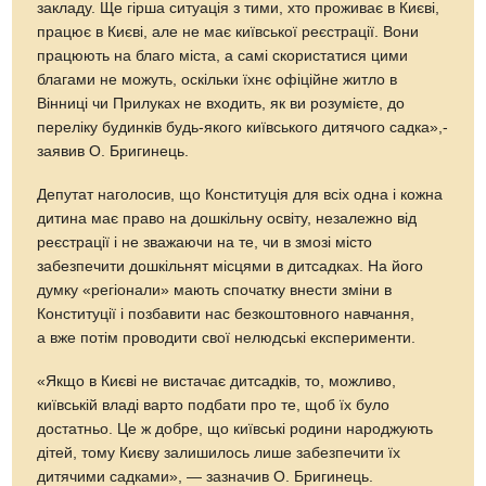
закладу. Ще гірша ситуація з тими, хто проживає в Києві,
працює в Києві, але не має київської реєстрації. Вони
працюють на благо міста, а самі скористатися цими
благами не можуть, оскільки їхнє офіційне житло в
Вінниці чи Прилуках не входить, як ви розумієте, до
переліку будинків будь-якого київського дитячого садка»,-
заявив О. Бригинець.
Депутат наголосив, що Конституція для всіх одна і кожна
дитина має право на дошкільну освіту, незалежно від
реєстрації і не зважаючи на те, чи в змозі місто
забезпечити дошкільнят місцями в дитсадках. На його
думку «регіонали» мають спочатку внести зміни в
Конституції і позбавити нас безкоштовного навчання,
а вже потім проводити свої нелюдські експерименти.
«Якщо в Києві не вистачає дитсадків, то, можливо,
київській владі варто подбати про те, щоб їх було
достатньо. Це ж добре, що київські родини народжують
дітей, тому Києву залишилось лише забезпечити їх
дитячими садками», — зазначив О. Бригинець.