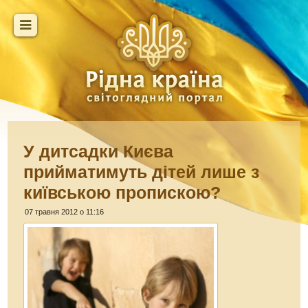
У дитсадки Києва
прийматимуть дітей лише з
київською пропискою?
07 травня 2012 о 11:16