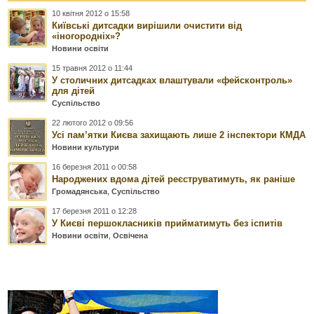
10 квітня 2012 о 15:58
Київські дитсадки вирішили очистити від
«іногородніх»?
Новини освіти
15 травня 2012 о 11:44
У столичних дитсадках влаштували «фейсконтроль»
для дітей
Суспільство
22 лютого 2012 о 09:56
Усі пам’ятки Києва захищають лише 2 інспектори КМДА
Новини культури
16 березня 2011 о 00:58
Народжених вдома дітей реєструватимуть, як раніше
Громадянська
,
Суспільство
17 березня 2011 о 12:28
У Києві першокласників прийматимуть без іспитів
Новини освіти
,
Освічена