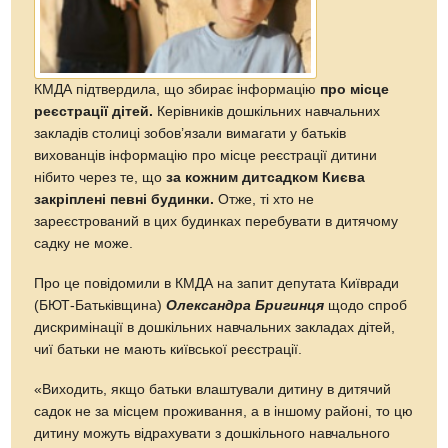
КМДА підтвердила, що збирає інформацію
про місце
реєстрації дітей.
Керівників дошкільних навчальних
закладів столиці зобов’язали вимагати у батьків
вихованців інформацію про місце реєстрації дитини
нібито через те, що
за кожним дитсадком Києва
закріплені певні будинки.
Отже, ті хто не
зареєстрований в цих будинках перебувати в дитячому
садку не може.
Про це повідомили в КМДА на запит депутата Київради
(БЮТ-Батьківщина)
Олександра Бригинця
щодо спроб
дискримінації в дошкільних навчальних закладах дітей,
чиї батьки не мають київської реєстрації.
«Виходить, якщо батьки влаштували дитину в дитячий
садок не за місцем проживання, а в іншому районі, то цю
дитину можуть відрахувати з дошкільного навчального