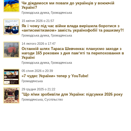
Чи діждемося ми поваги до українців у воюючій
Україні?
Громадська думка
,
Громадянська
15 квітня 2026 о 21:57
Як і чому під час війни влада вирішила боротися з
«антисемітизмом» замість українофобії та рашизму?!
Громадська думка
,
Громадянська
14 лютого 2026 о 17:47
Останній шлях Тараса Шевченка: плануємо заходи з
нагоди 165 роковин з дня памʼяті та перепоховання в
Україні
Громадська думка
,
Громадянська
05 січня 2026 о 20:39
«7 чудес України» тепер у YouTube!
Громадянська
29 грудня 2025 о 21:22
"Що я/ми зробив/ли для України: підсумки 2026 року
Громадянська
,
Суспільство