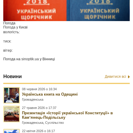
Погода
Погода у
Києві
вологість:
тиск:
вітер:
Погода на
sinoptik.ua
у Вінниці
Новини
Дивитися всі
08 червня 2026 о 16:34
Українська книга на Одещині
Громадянська
27 травня 2026 о 17:37
Презентація «Історії української Конституції» в
Камʼянець-Подільську
Громадянська
,
Суспільство
22 квітня 2026 о 16:17