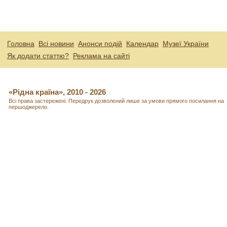
Головна
Всі новини
Анонси подій
Календар
Музеї України
Як додати статтю?
Реклама на сайті
«Рідна країна», 2010 - 2026
Всі права застережені. Передрук дозволений лише за умови прямого посилання на
першоджерело.