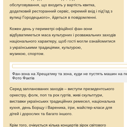
обслуговування, що входить у вартість квитка,
додатковий ресторанний сервіс, окремий вхід і під'їзд з
вулиці Городецького», йдеться в повідомленні.
Кожен день у периметрі офіційної фан-зони
відбуватиметься маса культурних і розважальних заходів
національного характеру, щоб гості могли ознайомитися
з українськими традиціями, культурою,
музикою, спортом.
Фан-зона на Хрещатику та зона, куди не пустять машин на п
Фото Фактів
Серед запланованих заходів – виступи президентського
оркестру, фолк, поп та рок гуртів, живі скульптури,
виставки українських традиційних ремесел, національна
кухня, день Борщу і Вареника, ігри, майстер-класи для
дітей і дорослих та багато іншого.
Крім того, очікується кілька концертів зірок світового