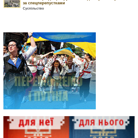
за спецперепустками
Суспільство