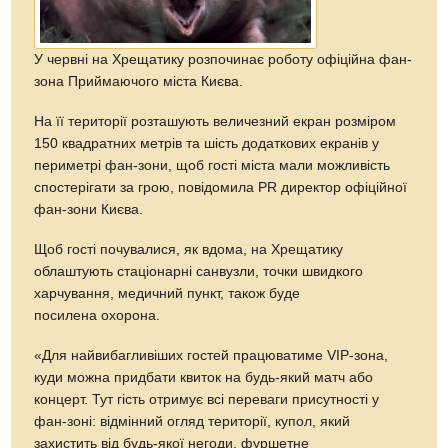
У червні на Хрещатику розпочинає роботу офіційна фан-
зона Приймаючого міста Києва.
На її території розташують величезний екран розміром
150 квадратних метрів та шість додаткових екранів у
периметрі фан-зони, щоб гості міста мали можливість
спостерігати за грою, повідомила PR директор офіційної
фан-зони Києва.
Щоб гості почувалися, як вдома, на Хрещатику
облаштують стаціонарні санвузли, точки швидкого
харчування, медичний пункт, також буде
посилена охорона.
«Для найвибагливіших гостей працюватиме VIP-зона,
куди можна придбати квиток на будь-який матч або
концерт. Тут гість отримує всі переваги присутності у
фан-зоні: відмінний огляд території, купол, який
захистить від будь-якої негоди, фуршетне