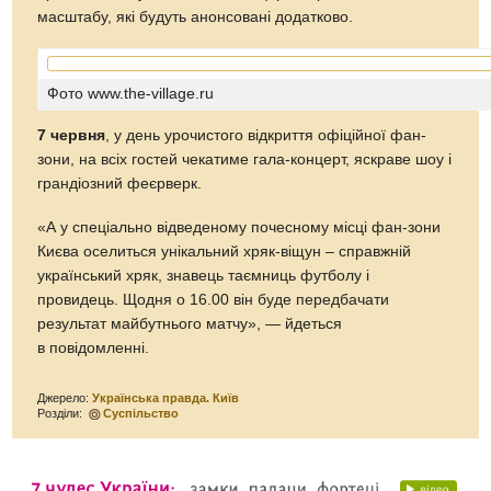
масштабу, які будуть анонсовані додатково.
Фото www.the-village.ru
7 червня
, у день урочистого відкриття офіційної фан-
зони, на всіх гостей чекатиме гала-концерт, яскраве шоу і
грандіозний феєрверк.
«А у спеціально відведеному почесному місці фан-зони
Києва оселиться унікальний хряк-віщун – справжній
український хряк, знавець таємниць футболу і
провидець. Щодня о 16.00 він буде передбачати
результат майбутнього матчу», — йдеться
в повідомленні.
Джерело:
Українська правда. Київ
Розділи:
Суспільство