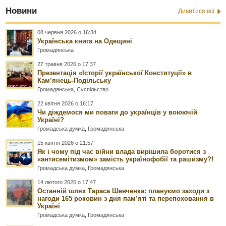
Новини
Дивитися всі
08 червня 2026 о 16:34
Українська книга на Одещині
Громадянська
27 травня 2026 о 17:37
Презентація «Історії української Конституції» в
Камʼянець-Подільську
Громадянська
,
Суспільство
22 квітня 2026 о 16:17
Чи діждемося ми поваги до українців у воюючій
Україні?
Громадська думка
,
Громадянська
15 квітня 2026 о 21:57
Як і чому під час війни влада вирішила боротися з
«антисемітизмом» замість українофобії та рашизму?!
Громадська думка
,
Громадянська
14 лютого 2026 о 17:47
Останній шлях Тараса Шевченка: плануємо заходи з
нагоди 165 роковин з дня памʼяті та перепоховання в
Україні
Громадська думка
,
Громадянська