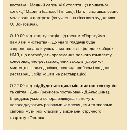
виставка «Модний салон ХІХ століття» (з приватної
колекції Марини Іванової (м.Київ). На тлі виставки: сеанс
малювання портрета (за участю львівського художника
О. Войтовича).
О 19.00 год. стартує акція під гаслом «Порятуймо
пам’ятки мистецтва». До уваги глядачів буде
запропоновано 5 унікальних творів із фондових збірок
НМЛ, що потребують проведення повного комплексу
консерваційно-реставраційних заходів (історико-
мистецтвознавча довідка, розгляд проблем і завдань
реставрації, збір коштів на реставрацію).
О 22.00 год.
відбудеться цикл міні-вистав театру
тіні
та світла «Див» (режисер-постановник Д.Альошина).
Впродовж усього вечора відвідувачі зможуть
насолоджуватись роковими композиціями та творами
світової музичної класики у виконанні струнного
квартету «Фенікс».