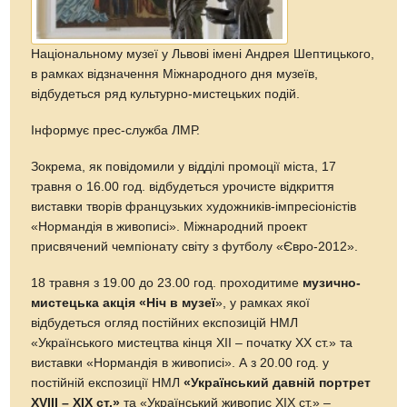
Національному музеї у Львові імені Андрея Шептицького,
в рамках відзначення Міжнародного дня музеїв,
відбудеться ряд культурно-мистецьких подій.
Інформує прес-служба ЛМР.
Зокрема, як повідомили у відділі промоції міста, 17
травня о 16.00 год. відбудеться урочисте відкриття
виставки творів французьких художників-імпресіоністів
«Нормандія в живописі». Міжнародний проект
присвячений чемпіонату світу з футболу «Євро-2012».
18 травня з 19.00 до 23.00 год. проходитиме
музично-
мистецька акція «Ніч в музеї
», у рамках якої
відбудеться огляд постійних експозицій НМЛ
«Українського мистецтва кінця ХІІ – початку ХХ ст.» та
виставки «Нормандія в живописі». А з 20.00 год. у
постійній експозиції НМЛ
«Український давній портрет
ХVІІІ – ХІХ ст.»
та «Український живопис ХІХ ст.» –