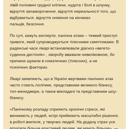
лівій половині грудної клітини, нудота і болі в шлунку,
відчуття запаморочення, відчуття нереальності того, що
відбувається, відчуття оніміння на кінчиках
пальців, безсоння.
По суті, кажуть експерти, панічна атака – тяжкий приступ
тривоги, який супроводжується тілесними симптомами. В
радянські часи лікарі встановлювали діагноз «вегето-
судинна дистонія» , хворобу вважали невиліковною, бо
причини шукали в соматичних (тілесних), а не
психічних факторах.
Лікарі заявляють, що в Україні жертвами панічних атак
часто стають політики, представники великого бізнесу,
топ-менеджери, а також викладачі та представники шоу-
бізнесу.
«Панічному розладу сприяють хронічні стреси, які
виникають у людей, котрі приймають масштабні рішення,
в роботі вчителя, у творчих людей. На додачу страх усе
втратити більше властивий людям, які мають більше», —