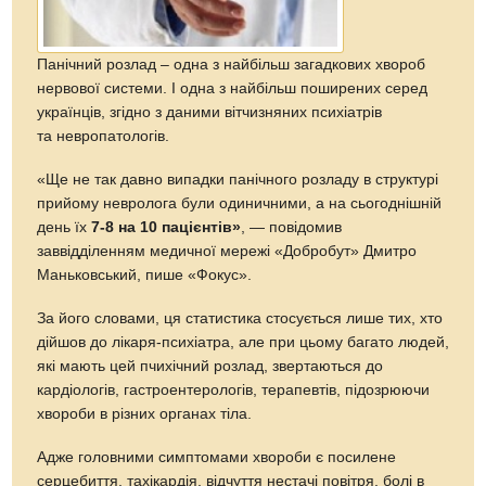
Панічний розлад – одна з найбільш загадкових хвороб
нервової системи. І одна з найбільш поширених серед
українців, згідно з даними вітчизняних психіатрів
та невропатологів.
«Ще не так давно випадки панічного розладу в структурі
прийому невролога були одиничними, а на сьогоднішній
день їх
7-8 на 10 пацієнтів»
, — повідомив
заввідділенням медичної мережі «Добробут» Дмитро
Маньковський, пише «Фокус».
За його словами, ця статистика стосується лише тих, хто
дійшов до лікаря-психіатра, але при цьому багато людей,
які мають цей пчихічний розлад, звертаються до
кардіологів, гастроентерологів, терапевтів, підозрюючи
хвороби в різних органах тіла.
Адже головними симптомами хвороби є посилене
серцебиття, тахікардія, відчуття нестачі повітря, болі в