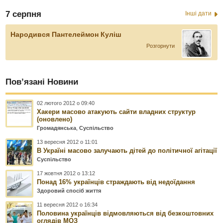
7 серпня
Інші дати
Народився Пантелеймон Куліш
Розгорнути
Пов’язані Новини
02 лютого 2012 о 09:40
Хакери масово атакують сайти владних структур
(оновлено)
Громадянська
,
Суспільство
13 вересня 2012 о 11:01
В Україні масово залучають дітей до політичної агітації
Суспільство
17 жовтня 2012 о 13:12
Понад 16% українців страждають від недоїдання
Здоровий спосіб життя
11 вересня 2012 о 16:34
Половина українців відмовляються від безкоштовних
оглядів МОЗ