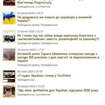
Камʼянець-Подільську
Громадянська
,
Суспільство
22 квітня 2026 о 16:17
Чи діждемося ми поваги до українців у воюючій
Україні?
Громадська думка
,
Громадянська
15 квітня 2026 о 21:57
Як і чому під час війни влада вирішила боротися з
«антисемітизмом» замість українофобії та рашизму?!
Громадська думка
,
Громадянська
14 лютого 2026 о 17:47
Останній шлях Тараса Шевченка: плануємо заходи з
нагоди 165 роковин з дня памʼяті та перепоховання в
Україні
Громадська думка
,
Громадянська
05 січня 2026 о 20:39
«7 чудес України» тепер у YouTube!
Громадянська
29 грудня 2025 о 21:22
"Що я/ми зробив/ли для України: підсумки 2026 року
Громадянська
,
Суспільство