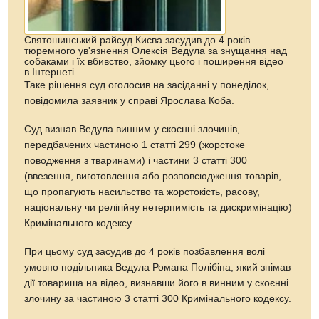
Святошинський райсуд Києва засудив до 4 років
тюремного ув'язнення Олексія Ведула за знущання над
собаками і їх вбивство, зйомку цього і поширення відео
в Інтернеті.
Таке рішення суд оголосив на засіданні у понеділок,
повідомила заявник у справі Ярослава Коба.
Суд визнав Ведула винним у скоєнні злочинів,
передбачених частиною 1 статті 299 (жорстоке
поводження з тваринами) і частини 3 статті 300
(ввезення, виготовлення або розповсюдження товарів,
що пропагують насильство та жорстокість, расову,
національну чи релігійну нетерпимість та дискримінацію)
Кримінального кодексу.
При цьому суд засудив до 4 років позбавлення волі
умовно подільника Ведула Романа Полібіна, який знімав
дії товариша на відео, визнавши його в винним у скоєнні
злочину за частиною 3 статті 300 Кримінального кодексу.