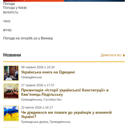
Погода
Погода у
Києві
вологість:
тиск:
вітер:
Погода на
sinoptik.ua
у Вінниці
Новини
Дивитися всі
08 червня 2026 о 16:34
Українська книга на Одещині
Громадянська
27 травня 2026 о 17:37
Презентація «Історії української Конституції» в
Камʼянець-Подільську
Громадянська
,
Суспільство
22 квітня 2026 о 16:17
Чи діждемося ми поваги до українців у воюючій
Україні?
Громадська думка
,
Громадянська