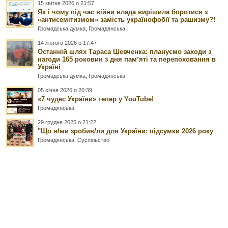
15 квітня 2026 о 21:57
Як і чому під час війни влада вирішила боротися з
«антисемітизмом» замість українофобії та рашизму?!
Громадська думка
,
Громадянська
14 лютого 2026 о 17:47
Останній шлях Тараса Шевченка: плануємо заходи з
нагоди 165 роковин з дня памʼяті та перепоховання в
Україні
Громадська думка
,
Громадянська
05 січня 2026 о 20:39
«7 чудес України» тепер у YouTube!
Громадянська
29 грудня 2025 о 21:22
"Що я/ми зробив/ли для України: підсумки 2026 року
Громадянська
,
Суспільство