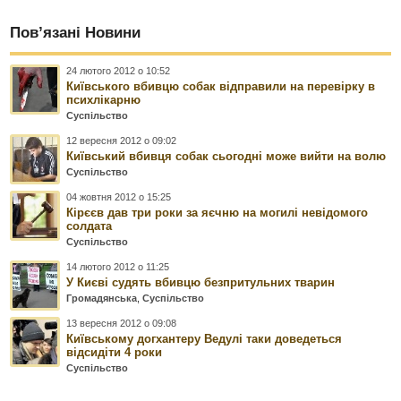
Пов’язані Новини
24 лютого 2012 о 10:52
Київського вбивцю собак відправили на перевірку в
психлікарню
Суспільство
12 вересня 2012 о 09:02
Київський вбивця собак сьогодні може вийти на волю
Суспільство
04 жовтня 2012 о 15:25
Кірєєв дав три роки за яєчню на могилі невідомого
солдата
Суспільство
14 лютого 2012 о 11:25
У Києві судять вбивцю безпритульних тварин
Громадянська
,
Суспільство
13 вересня 2012 о 09:08
Київському догхантеру Ведулі таки доведеться
відсидіти 4 роки
Суспільство