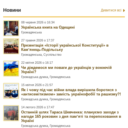
Новини
Дивитися всі
08 червня 2026 о 16:34
Українська книга на Одещині
Громадянська
27 травня 2026 о 17:37
Презентація «Історії української Конституції» в
Камʼянець-Подільську
Громадянська
,
Суспільство
22 квітня 2026 о 16:17
Чи діждемося ми поваги до українців у воюючій
Україні?
Громадська думка
,
Громадянська
15 квітня 2026 о 21:57
Як і чому під час війни влада вирішила боротися з
«антисемітизмом» замість українофобії та рашизму?!
Громадська думка
,
Громадянська
14 лютого 2026 о 17:47
Останній шлях Тараса Шевченка: плануємо заходи з
нагоди 165 роковин з дня памʼяті та перепоховання в
Україні
Громадська думка
,
Громадянська