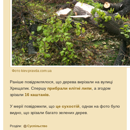
Фото kiev.pravda.com.ua
Раніше повідомлялося, що дерева
вирізали на вулиці
Хрещатик. Спершу
прибрали елітні липи
, а згодом
зрізали
16 каштанів.
У мерії повідомили, що
це сухостій
, однак на фото було
видно, що зрізали багато зелених дерев.
Розділи:
Суспільство