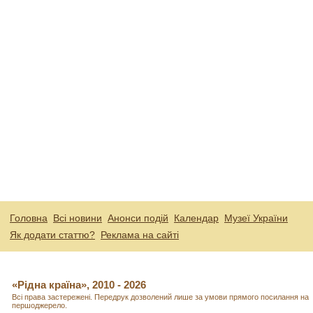
Головна
Всі новини
Анонси подій
Календар
Музеї України
Як додати статтю?
Реклама на сайті
«Рідна країна», 2010 - 2026
Всі права застережені. Передрук дозволений лише за умови прямого посилання на
першоджерело.