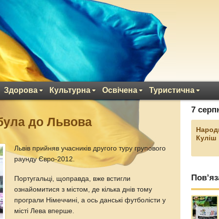
Здорова
Культурна
Освічена
Туристична
7 серп
ибула до Львова
Народ
Куліш
Львів прийняв учасників другого туру групового
раунду Євро-2012.
Пов’яз
Португальці, щоправда, вже встигли
ознайомитися з містом, де кілька днів тому
програли Німеччині, а ось данські футболісти у
місті Лева вперше.