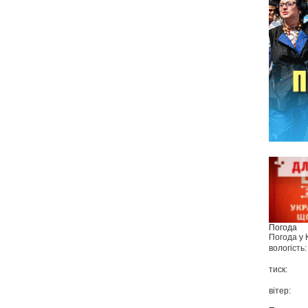
Погода
Погода у
вологість:
тиск:
вітер: