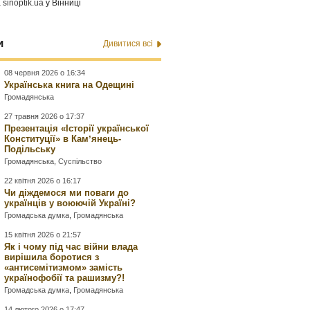
а
sinoptik.ua
у Вінниці
и
Дивитися всі
08 червня 2026 о 16:34
Українська книга на Одещині
Громадянська
27 травня 2026 о 17:37
Презентація «Історії української
Конституції» в Камʼянець-
Подільську
Громадянська
,
Суспільство
22 квітня 2026 о 16:17
Чи діждемося ми поваги до
українців у воюючій Україні?
Громадська думка
,
Громадянська
15 квітня 2026 о 21:57
Як і чому під час війни влада
вирішила боротися з
«антисемітизмом» замість
українофобії та рашизму?!
Громадська думка
,
Громадянська
14 лютого 2026 о 17:47