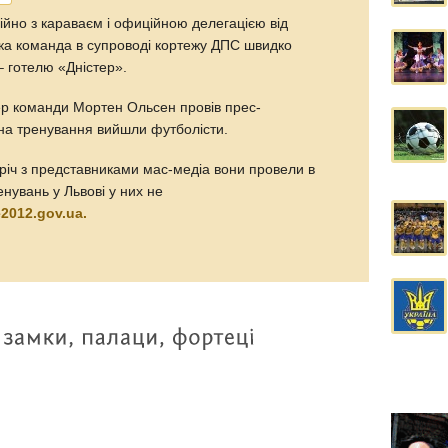
ційно з караваєм і офиційною делегацією від
ька команда в супроводі кортежу ДПС швидко
 готелю «Дністер».
нер команди Мортен Ольсен провів прес-
на тренування вийшли футболісти.
стріч з представниками мас-медіа вони провели в
енувань у Львові у них не
e2012.gov.ua.