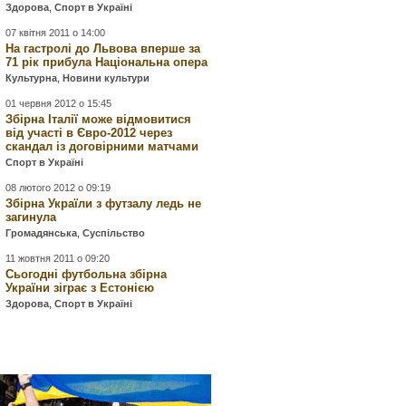
Здорова
,
Спорт в Україні
07 квітня 2011 о 14:00
На гастролі до Львова вперше за
71 рік прибула Національна опера
Культурна
,
Новини культури
01 червня 2012 о 15:45
Збірна Італії може відмовитися
від участі в Євро-2012 через
скандал із договірними матчами
Спорт в Україні
08 лютого 2012 о 09:19
Збірна Україли з футзалу ледь не
загинула
Громадянська
,
Суспільство
11 жовтня 2011 о 09:20
Сьогодні футбольна збірна
України зіграє з Естонією
Здорова
,
Спорт в Україні