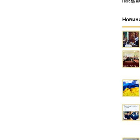
Погода н
Новин