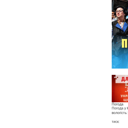
Погода
Погода у
вологість:
тиск: