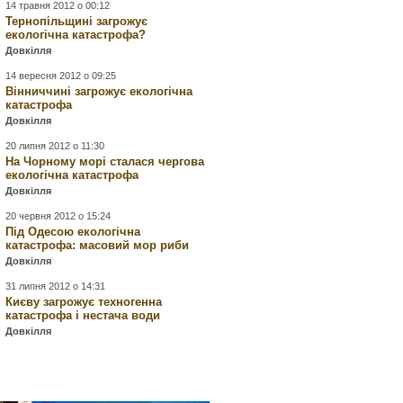
14 травня 2012 о 00:12
Тернопільщині загрожує
екологічна катастрофа?
Довкілля
14 вересня 2012 о 09:25
Вінниччині загрожує екологічна
катастрофа
Довкілля
20 липня 2012 о 11:30
На Чорному морі сталася чергова
екологічна катастрофа
Довкілля
20 червня 2012 о 15:24
Під Одесою екологічна
катастрофа: масовий мор риби
Довкілля
31 липня 2012 о 14:31
Києву загрожує техногенна
катастрофа і нестача води
Довкілля