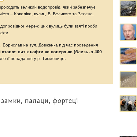
 проходить великий водопровід, який забезпечує
ста – Коваліва, вулиці В. Великого та Зелена.
одопровідної мережі цих вулиць були взяті проби
афти.
м. Борислав на вул. Довженка під час проведення
і
стався витік нафти на поверхню (близько 400
ве її попадання у р. Тисмениця
.