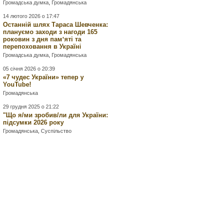
Громадська думка
,
Громадянська
14 лютого 2026 о 17:47
Останній шлях Тараса Шевченка:
плануємо заходи з нагоди 165
роковин з дня памʼяті та
перепоховання в Україні
Громадська думка
,
Громадянська
05 січня 2026 о 20:39
«7 чудес України» тепер у
YouTube!
Громадянська
29 грудня 2025 о 21:22
"Що я/ми зробив/ли для України:
підсумки 2026 року
Громадянська
,
Суспільство