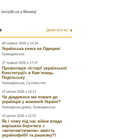
а
sinoptik.ua
у Вінниці
и
Дивитися всі
08 червня 2026 о 16:34
Українська книга на Одещині
Громадянська
27 травня 2026 о 17:37
Презентація «Історії української
Конституції» в Камʼянець-
Подільську
Громадянська
,
Суспільство
22 квітня 2026 о 16:17
Чи діждемося ми поваги до
українців у воюючій Україні?
Громадська думка
,
Громадянська
15 квітня 2026 о 21:57
Як і чому під час війни влада
вирішила боротися з
«антисемітизмом» замість
українофобії та рашизму?!