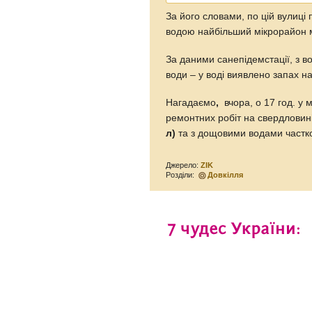
За його словами, по цій вулиці
водою найбільший мікрорайон мі
За даними санепідемстації, з в
води – у воді виявлено запах н
Нагадаємо
,
вчора, о 17 год. у 
ремонтних робіт на свердловин
л)
та з дощовими водами частко
Джерело:
ZIK
Розділи:
Довкілля