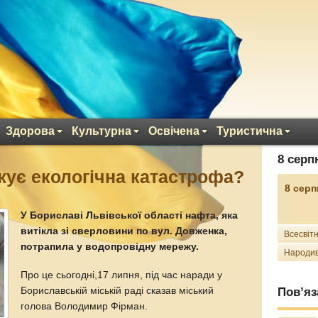
Здорова
Культурна
Освічена
Туристична
8 серп
жує екологічна катастрофа?
8 серп
У Бориславі Львівської області нафта, яка
витікла зі сверловини по вул. Довженка,
Всесвітн
потрапила у водопровідну мережу.
Народив
Про це сьогодні,17 липня, під час наради у
Бориславській міській раді сказав міський
Пов’яз
голова Володимир Фірман.