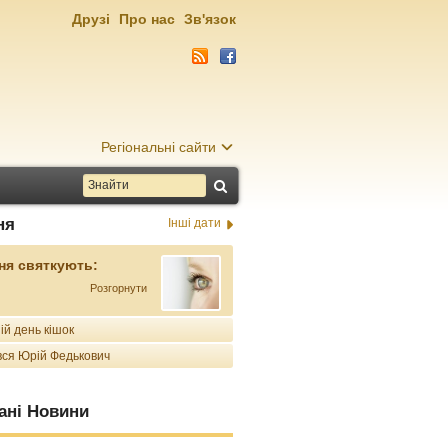
Друзі
Про нас
Зв'язок
Регіональні сайти
ня
Інші дати
ня святкують:
Розгорнути
ій день кішок
ся Юрій Федькович
ані Новини