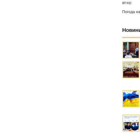
вітер:
Погода н
Новин