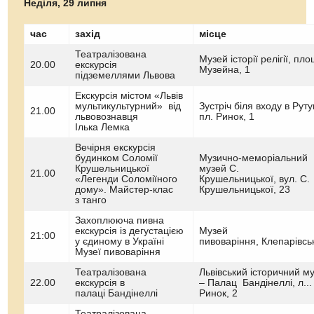
Неділя, 29 липня
час
захід
місце
Театралізована
Музей історії релігії, пл
20.00
екскурсія
Музейна, 1
підземеллями Львова
Екскурсія містом «Львів
мультикультурний» від
Зустріч біля входу в Руту
21.00
львовознавця
пл. Ринок, 1
Ілька Лемка
Вечірня екскурсія
будинком Соломії
Музично-меморіальний
Крушельницької
музей С.
21.00
«Легенди Соломіїного
Крушельницької, вул. С.
дому». Майстер-клас
Крушельницької, 23
з танго
Захоплююча пивна
екскурсія із дегустацією
Музей
21:00
у єдиному в Україні
пивоваріння, Клепарівсь
Музеї пивоваріння
Театралізована
Львівський історичний м
22.00
екскурсія в
– Палац Бандінеллі, л...
палаці Бандінеллі
Ринок, 2
Театралізована