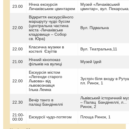
Нічна екскурсія
Музей «Личаківський
23.00
Личаківським цвинтарем
цвинтар», вул. Пекарська
Відкриття екскурсійного
маршруту чудо бусом
(центральна частина
22.00
Вул. Підвальна
міста -Личаківське
кладовище – Собор
св. Юра)
Класична музики в
22.00
Вул. Театральна,11
костелі Єзуїтів
Нічний кінопоказ
21.00
Музей Ідей
фільмів на вулиці
Екскурсія містом
«Легенди старого
Зустріч біля входу в Руту
22.00
Львова» від
пл. Ринок, 1
львовознавця
Ілька Лемка
Львівський історичний му
Вечір танго в
22.30
– Палац Бандінеллі, л...
палаці Бандінеллі
Ринок, 2
21:00-
Екскурсії чудо-потягом
Площа Ринок, 1
00:00