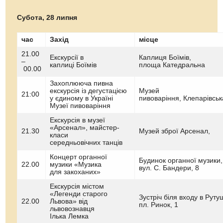
Субота, 28 липня
час
Захід
місце
21.00
Екскурсії в
Каплиця Боїмів,
–
каплиці Боїмів
площа Катедральна
00.00
Захоплююча пивна
екскурсія із дегустацією
Музей
21:00
у єдиному в Україні
пивоваріння, Клепарівськ
Музеї пивоваріння
Екскурсія в музеї
«Арсенал», майстер-
21.30
Музей зброї Арсенал,
класи
середньовічних танців
Концерт органної
Будинок органної музики,
22.00
музики «Музика
вул. С. Бандери, 8
для закоханих»
Екскурсія містом
«Легенди старого
Зустріч біля входу в Руту
22.00
Львова» від
пл. Ринок, 1
львовознавця
Ілька Лемка