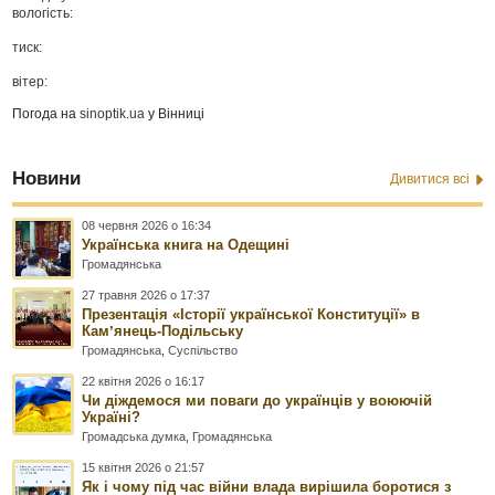
вологість:
тиск:
вітер:
Погода на
sinoptik.ua
у Вінниці
Новини
Дивитися всі
08 червня 2026 о 16:34
Українська книга на Одещині
Громадянська
27 травня 2026 о 17:37
Презентація «Історії української Конституції» в
Камʼянець-Подільську
Громадянська
,
Суспільство
22 квітня 2026 о 16:17
Чи діждемося ми поваги до українців у воюючій
Україні?
Громадська думка
,
Громадянська
15 квітня 2026 о 21:57
Як і чому під час війни влада вирішила боротися з