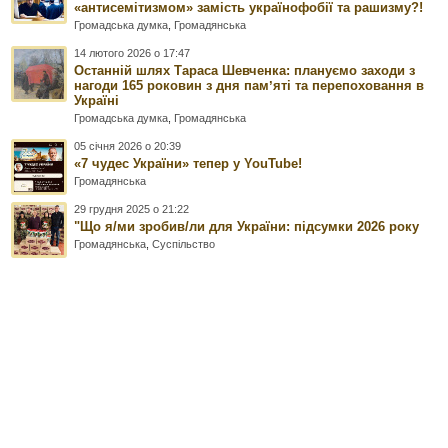
«антисемітизмом» замість українофобії та рашизму?!
Громадська думка
,
Громадянська
14 лютого 2026 о 17:47
Останній шлях Тараса Шевченка: плануємо заходи з
нагоди 165 роковин з дня памʼяті та перепоховання в
Україні
Громадська думка
,
Громадянська
05 січня 2026 о 20:39
«7 чудес України» тепер у YouTube!
Громадянська
29 грудня 2025 о 21:22
"Що я/ми зробив/ли для України: підсумки 2026 року
Громадянська
,
Суспільство