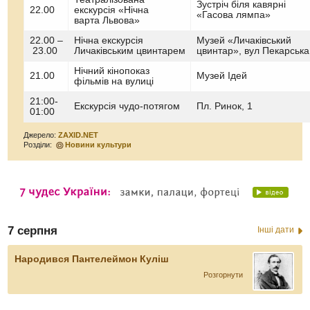
Зустріч біля кавярні
22.00
екскурсія «Нічна
«Гасова лямпа»
варта Львова»
22.00 –
Нічна екскурсія
Музей «Личаківський
23.00
Личаківським цвинтарем
цвинтар», вул Пекарська
Нічний кінопоказ
21.00
Музей Ідей
фільмів на вулиці
21:00-
Екскурсія чудо-потягом
Пл. Ринок, 1
01:00
Джерело:
ZAXID.NET
Розділи:
Новини культури
7 серпня
Інші дати
Народився Пантелеймон Куліш
Розгорнути