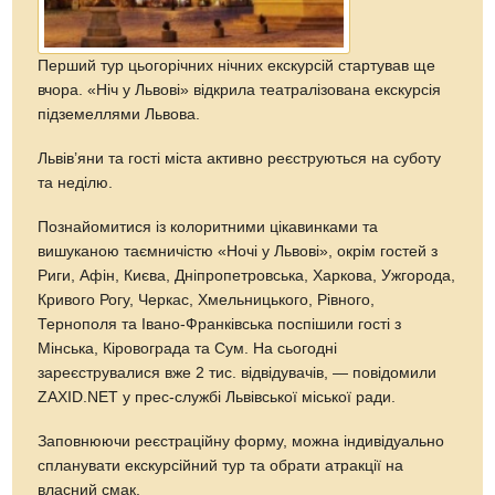
Перший тур цьогорічних нічних екскурсій стартував ще
вчора. «Ніч у Львові» відкрила театралізована екскурсія
підземеллями Львова.
Львів’яни та гості міста активно реєструються на суботу
та неділю.
Познайомитися із колоритними цікавинками та
вишуканою таємничістю «Ночі у Львові», окрім гостей з
Риги, Афін, Києва, Дніпропетровська, Харкова, Ужгорода,
Кривого Рогу, Черкас, Хмельницького, Рівного,
Тернополя та Івано-Франківська поспішили гості з
Мінська, Кіровограда та Сум. На сьогодні
зареєструвалися вже 2 тис. відвідувачів, — повідомили
ZAXID.NET у прес-службі Львівської міської ради.
Заповнюючи реєстраційну форму, можна індивідуально
спланувати екскурсійний тур та обрати атракції на
власний смак.