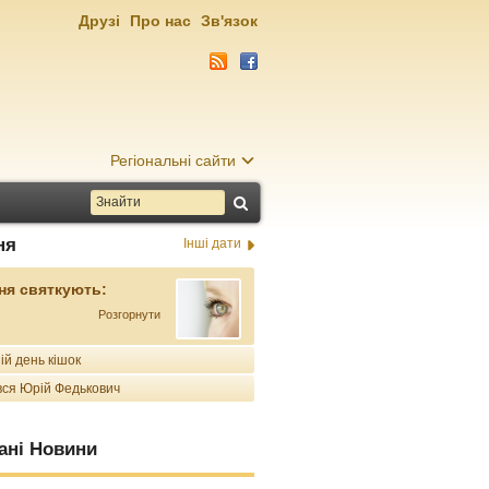
Друзі
Про нас
Зв'язок
Регіональні сайти
ня
Інші дати
ня святкують:
Розгорнути
ій день кішок
ся Юрій Федькович
ані Новини