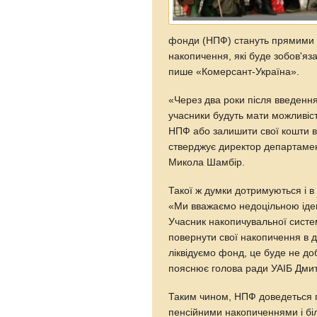
фонди (НПФ) стануть прямими к
накопичення, які буде зобов'яз
пише «Комерсант-Україна».
«Через два роки після введення
учасники будуть мати можливіс
НПФ або залишити свої кошти 
стверджує директор департамен
Микола Шамбір.
Такої ж думки дотримуються і в У
«Ми вважаємо недоцільною ідею
Учасник накопичувальної систе
повернути свої накопичення в 
ліквідуємо фонд, це буде не д
пояснює голова ради УАІБ Дми
Таким чином, НПФ доведеться п
пенсійними накопиченнями і біл