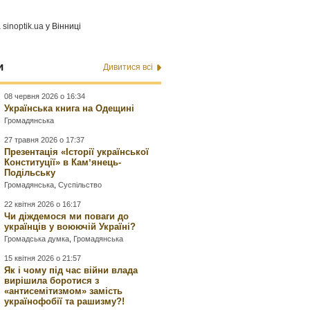
а
sinoptik.ua
у Вінниці
и
Дивитися всі
08 червня 2026 о 16:34
Українська книга на Одещині
Громадянська
27 травня 2026 о 17:37
Презентація «Історії української
Конституції» в Камʼянець-
Подільську
Громадянська
,
Суспільство
22 квітня 2026 о 16:17
Чи діждемося ми поваги до
українців у воюючій Україні?
Громадська думка
,
Громадянська
15 квітня 2026 о 21:57
Як і чому під час війни влада
вирішила боротися з
«антисемітизмом» замість
українофобії та рашизму?!