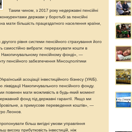
Таким чином, з 2017 року недержавні пенсійні
онкурентами держави у боротьбі за пенсійні
ана мати більшість працездатного населення країни,
 другого рівня системи пенсійного страхування його
ть самостійно вибрати: перерахувати кошти в
в Накопичувальному пенсійному фонді», —
ту пенсійного забезпечення Мінсоцполітики
країнській асоціації інвестиційного бізнесу (УАІБ).
 ліквідації Накопичувального пенсійного фонду.
ми повинен мати можливість в будь-який момент
державний фонд під державні гарантії. Якщо ми
обровільне, а примусове переведення коштів», —
тро Леонов.
ропонувати більш вигідні умови управління
ьш високу прибутковість інвестицій, ніж