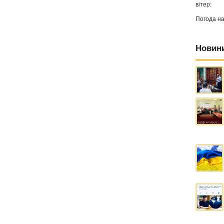
вітер:
Погода н
Новин