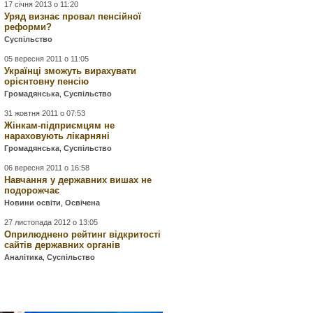
17 січня 2013 о 11:20
Уряд визнає провал пенсійної
реформи?
Суспільство
05 вересня 2011 о 11:05
Українці зможуть вирахувати
орієнтовну пенсію
Громадянська
,
Суспільство
31 жовтня 2011 о 07:53
Жінкам-підприємцям не
нараховують лікарняні
Громадянська
,
Суспільство
06 вересня 2011 о 16:58
Навчання у державних вишах не
подорожчає
Новини освіти
,
Освічена
27 листопада 2012 о 13:05
Оприлюднено рейтинг відкритості
сайтів державних органів
Аналітика
,
Суспільство