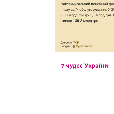
Накопичувальний пенсійний фонд
плату за їх обслуговування. У 
0,93 млрд грн до 1,1 млрд грн.
склали 139,2 млрд грн.
Джерело:
ТСН
Розділи:
Суспільство