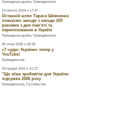
Громадська думка
,
Громадянська
14 лютого 2026 о 17:47
Останній шлях Тараса Шевченка:
плануємо заходи з нагоди 165
роковин з дня памʼяті та
перепоховання в Україні
Громадська думка
,
Громадянська
05 січня 2026 о 20:39
«7 чудес України» тепер у
YouTube!
Громадянська
29 грудня 2025 о 21:22
"Що я/ми зробив/ли для України:
підсумки 2026 року
Громадянська
,
Суспільство