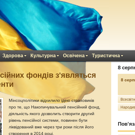
Здорова
Культурна
Освічена
Туристична
8 серп
сійних фондів з'являться
8 серп
енти
Всесвітн
Мінсоцполітики відхилило ідею страховиків
про те, що Накопичувальний пенсійний фонд,
Народив
діяльність якого дозволить створити другий
рівень пенсійної системи, повинен бути
Пов’яз
ліквідований вже через три роки після його
створення в 2014 році.