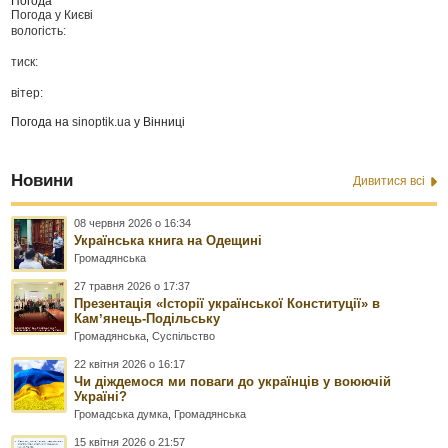
Погода
Погода у
Києві
вологість:
тиск:
вітер:
Погода на
sinoptik.ua
у Вінниці
Новини
Дивитися всі
08 червня 2026 о 16:34
Українська книга на Одещині
Громадянська
27 травня 2026 о 17:37
Презентація «Історії української Конституції» в
Камʼянець-Подільську
Громадянська
,
Суспільство
22 квітня 2026 о 16:17
Чи діждемося ми поваги до українців у воюючій
Україні?
Громадська думка
,
Громадянська
15 квітня 2026 о 21:57