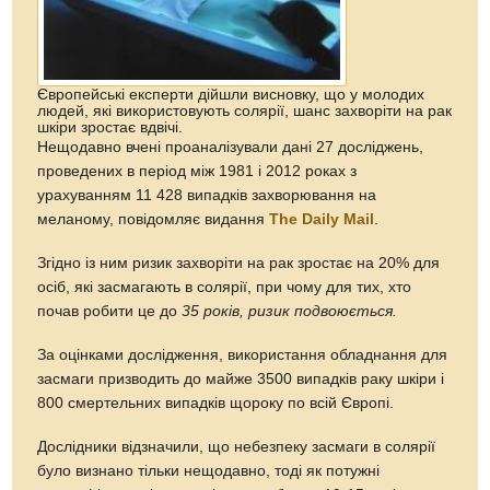
Європейські експерти дійшли висновку, що у молодих
людей, які використовують солярії, шанс захворіти на рак
шкіри зростає вдвічі.
Нещодавно вчені проаналізували дані 27 досліджень,
проведених в період між 1981 і 2012 роках з
урахуванням 11 428 випадків захворювання на
меланому, повідомляє видання
The Daily Mail
.
Згідно із ним ризик захворіти на рак зростає на 20% для
осіб, які засмагають в солярії, при чому для тих, хто
почав робити це до
35 років, ризик подвоюється.
За оцінками дослідження, використання обладнання для
засмаги призводить до майже 3500 випадків раку шкіри і
800 смертельних випадків щороку по всій Європі.
Дослідники відзначили, що небезпеку засмаги в солярії
було визнано тільки нещодавно, тоді як потужні