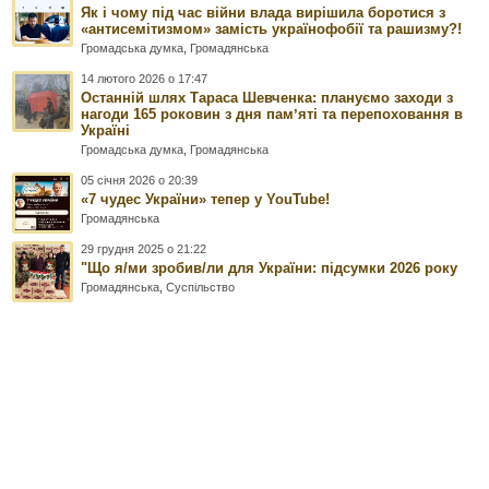
Як і чому під час війни влада вирішила боротися з
«антисемітизмом» замість українофобії та рашизму?!
Громадська думка
,
Громадянська
14 лютого 2026 о 17:47
Останній шлях Тараса Шевченка: плануємо заходи з
нагоди 165 роковин з дня памʼяті та перепоховання в
Україні
Громадська думка
,
Громадянська
05 січня 2026 о 20:39
«7 чудес України» тепер у YouTube!
Громадянська
29 грудня 2025 о 21:22
"Що я/ми зробив/ли для України: підсумки 2026 року
Громадянська
,
Суспільство