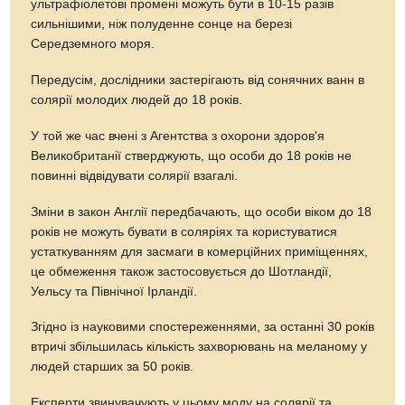
ультрафіолетові промені можуть бути в 10-15 разів
сильнішими, ніж полуденне сонце на березі
Середземного моря.
Передусім, дослідники застерігають від сонячних ванн в
солярії молодих людей до 18 років.
У той же час вчені з Агентства з охорони здоров'я
Великобританії стверджують, що особи до 18 років не
повинні відвідувати солярії взагалі.
Зміни в закон Англії передбачають, що особи віком до 18
років не можуть бувати в соляріях та користуватися
устаткуванням для засмаги в комерційних приміщеннях,
це обмеження також застосовується до Шотландії,
Уельсу та Північної Ірландії.
Згідно із науковими спостереженнями, за останні 30 років
втричі збільшилась кількість захворювань на меланому у
людей старших за 50 років.
Експерти звинувачують у цьому моду на солярії та