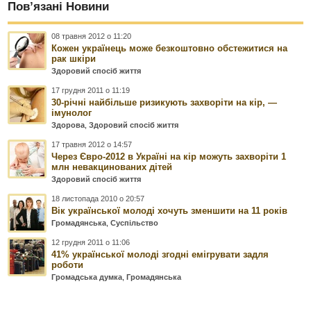
Пов’язані Новини
08 травня 2012 о 11:20
Кожен українець може безкоштовно обстежитися на
рак шкіри
Здоровий спосіб життя
17 грудня 2011 о 11:19
30-річні найбільше ризикують захворіти на кір, —
імунолог
Здорова
,
Здоровий спосіб життя
17 травня 2012 о 14:57
Через Євро-2012 в Україні на кір можуть захворіти 1
млн невакцинованих дітей
Здоровий спосіб життя
18 листопада 2010 о 20:57
Вік української молоді хочуть зменшити на 11 років
Громадянська
,
Суспільство
12 грудня 2011 о 11:06
41% української молоді згодні емігрувати задля
роботи
Громадська думка
,
Громадянська