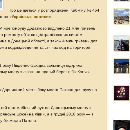
Про це ідеться у розпорядженні Кабміну № 464
ство «
Українські новини
».
, Мінрегіонбуду додатково виділено 21 млн гривень
ого ремонту об'єктів централізованих систем
ня в Донецькій області, а також 4 млн гривень для
еми водовідведення та стічних вод на території
1 року Південно-Західна залізниця відкрила
му мосту з лівого на правий берег в бік Конча-
на Дарницький міст з боку моста Патона для руху на
итий автомобільний рух по Дарницькому мосту з
рянське шосе) на лівий, а в грудні 2010 року — з
у бік моста Патона.