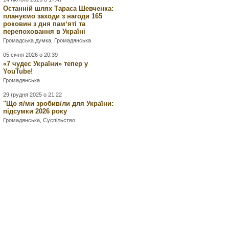
Останній шлях Тараса Шевченка:
плануємо заходи з нагоди 165
роковин з дня памʼяті та
перепоховання в Україні
Громадська думка
,
Громадянська
05 січня 2026 о 20:39
«7 чудес України» тепер у
YouTube!
Громадянська
29 грудня 2025 о 21:22
"Що я/ми зробив/ли для України:
підсумки 2026 року
Громадянська
,
Суспільство