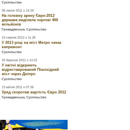
Суспільство
08 липня 2011 о 14:29
На головну арену Євро-2012
держава виділила чергові 400
мільйонів
Громадянська
,
Суспільство
10 серпня 2012 о 11:28
У 2013 році на міст Метро чекає
капремонт
Суспільство
30 березня 2012 о 14:32
У квітні відкриють
відреставрований Пішохідний
міст через Дніпро
Суспільство
13 квітня 2011 о 07:36
Уряд скоротив вартість Євро 2012
Громадянська
,
Суспільство