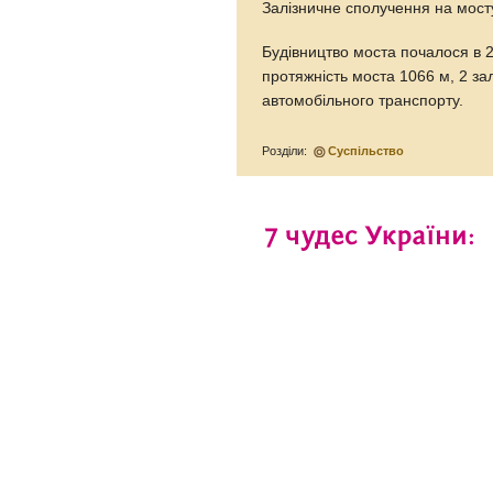
Залізничне сполучення на мосту
Будівництво моста почалося в 
протяжність моста 1066 м, 2 залі
автомобільного транспорту.
Розділи:
Суспільство