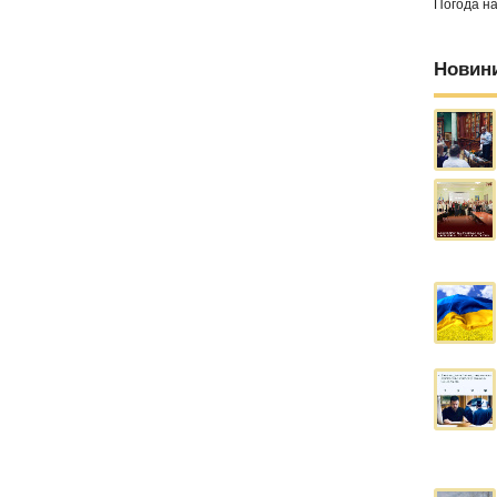
Погода н
Новин