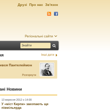
Друзі
Про нас
Зв'язок
Регіональні сайти
ня
Інші дати
ився Пантелеймон
Розгорнути
ані Новини
13 вересня 2012 о 14:00
У «міст Кирпи» закопають ще
півмільярда