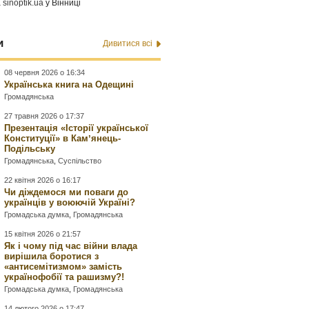
а
sinoptik.ua
у Вінниці
и
Дивитися всі
08 червня 2026 о 16:34
Українська книга на Одещині
Громадянська
27 травня 2026 о 17:37
Презентація «Історії української
Конституції» в Камʼянець-
Подільську
Громадянська
,
Суспільство
22 квітня 2026 о 16:17
Чи діждемося ми поваги до
українців у воюючій Україні?
Громадська думка
,
Громадянська
15 квітня 2026 о 21:57
Як і чому під час війни влада
вирішила боротися з
«антисемітизмом» замість
українофобії та рашизму?!
Громадська думка
,
Громадянська
14 лютого 2026 о 17:47