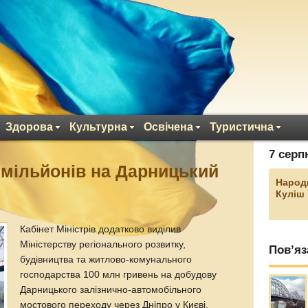
Здорова
Культурна
Освічена
Туристична
7 серп
 мільйонів на Дарницький
Народ
Куліш
Кабінет Міністрів додатково виділив
Міністерству регіонального розвитку,
Пов’яз
будівництва та житлово-комунального
господарства 100 млн гривень на добудову
Дарницького залізнично-автомобільного
мостового переходу через Дніпро у Києві.