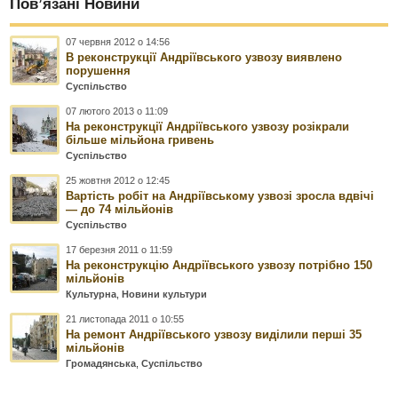
Пов’язані Новини
07 червня 2012 о 14:56
В реконструкції Андріївського узвозу виявлено
порушення
Суспільство
07 лютого 2013 о 11:09
На реконструкції Андріївського узвозу розікрали
більше мільйона гривень
Суспільство
25 жовтня 2012 о 12:45
Вартість робіт на Андріївському узвозі зросла вдвічі
— до 74 мільйонів
Суспільство
17 березня 2011 о 11:59
На реконструкцію Андріївського узвозу потрібно 150
мільйонів
Культурна
,
Новини культури
21 листопада 2011 о 10:55
На ремонт Андріївського узвозу виділили перші 35
мільйонів
Громадянська
,
Суспільство