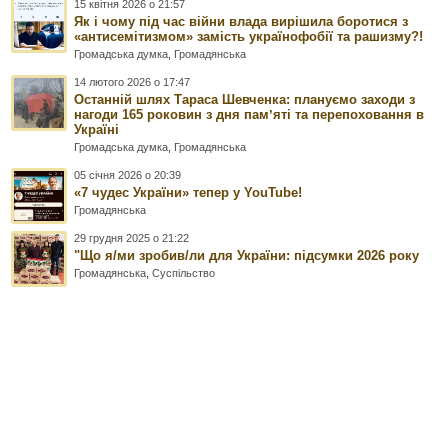
15 квітня 2026 о 21:57
Як і чому під час війни влада вирішила боротися з
«антисемітизмом» замість українофобії та рашизму?!
Громадська думка
,
Громадянська
14 лютого 2026 о 17:47
Останній шлях Тараса Шевченка: плануємо заходи з
нагоди 165 роковин з дня памʼяті та перепоховання в
Україні
Громадська думка
,
Громадянська
05 січня 2026 о 20:39
«7 чудес України» тепер у YouTube!
Громадянська
29 грудня 2025 о 21:22
"Що я/ми зробив/ли для України: підсумки 2026 року
Громадянська
,
Суспільство