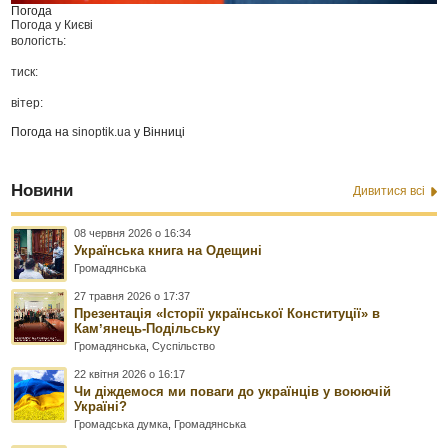
Погода
Погода у
Києві
вологість:
тиск:
вітер:
Погода на
sinoptik.ua
у Вінниці
Новини
Дивитися всі
08 червня 2026 о 16:34
Українська книга на Одещині
Громадянська
27 травня 2026 о 17:37
Презентація «Історії української Конституції» в
Камʼянець-Подільську
Громадянська
,
Суспільство
22 квітня 2026 о 16:17
Чи діждемося ми поваги до українців у воюючій
Україні?
Громадська думка
,
Громадянська