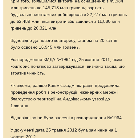
Крім того, збільшилися витрати на оснащення: з 49,984
млн гривень до 145,718 млн гривень; вартість
будівельно-монтажних робіт зросла з 32,277 млн гривень
до 62,489 млн; інші витрати збільшилися з 11,880 млн
гривень до 20,321 млн
Відповідно до нового кошторису, станом на 20 квітня
було освоєно 16,945 млн гривень.
Розпорядження КМДА №1964 від 25 жовтня 2011, яким
кошторис початково затверджувався, визнано таким, що
втратив чинність.
Як відомо, раніше Київміськадміністрація продовжила
проведення робіт з реконструкції інженерних мереж і
благоустрою території на Андріївському узвозі до
1 жовтня.
Відповідні зміни були внесені в розпорядження №1964.
У документі дата 25 травня 2012 була замінена на 1
жовтня 2012.