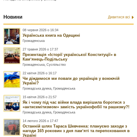
Новини
Дивитися всі
08 червня 2026 о 16:34
Українська книга на Одещині
Громадянська
27 травня 2026 о 17:37
Презентація «Історії української Конституції» в
Камʼянець-Подільську
Громадянська
,
Суспільство
22 квітня 2026 о 16:17
Чи діждемося ми поваги до українців у воюючій
Україні?
Громадська думка
,
Громадянська
15 квітня 2026 о 21:57
Як і чому під час війни влада вирішила боротися з
«антисемітизмом» замість українофобії та рашизму?!
Громадська думка
,
Громадянська
14 лютого 2026 о 17:47
Останній шлях Тараса Шевченка: плануємо заходи з
нагоди 165 роковин з дня памʼяті та перепоховання в
Україні