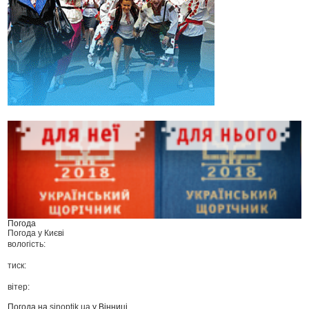
Погода
Погода у
Києві
вологість:
тиск:
вітер:
Погода на
sinoptik.ua
у Вінниці