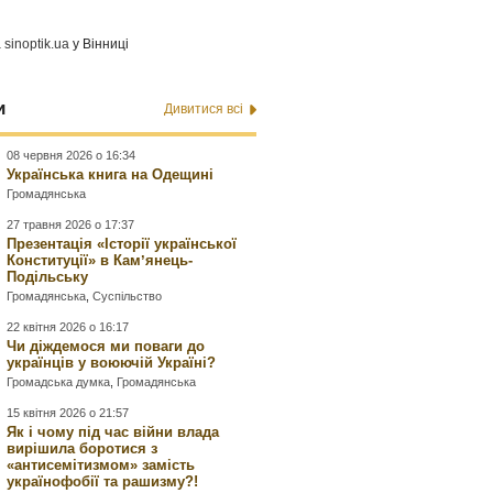
а
sinoptik.ua
у Вінниці
и
Дивитися всі
08 червня 2026 о 16:34
Українська книга на Одещині
Громадянська
27 травня 2026 о 17:37
Презентація «Історії української
Конституції» в Камʼянець-
Подільську
Громадянська
,
Суспільство
22 квітня 2026 о 16:17
Чи діждемося ми поваги до
українців у воюючій Україні?
Громадська думка
,
Громадянська
15 квітня 2026 о 21:57
Як і чому під час війни влада
вирішила боротися з
«антисемітизмом» замість
українофобії та рашизму?!