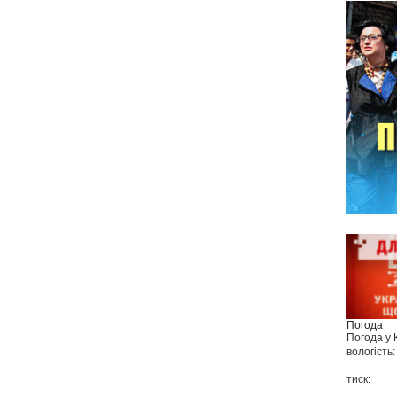
Погода
Погода у
вологість:
тиск: