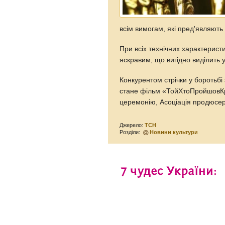
всім вимогам, які пред'являють 
При всіх технічних характерист
яскравим, що вигідно виділить 
Конкурентом стрічки у боротьб
стане фільм «ТойХтоПройшовКрі
церемонію, Асоціація продюсер
Джерело:
ТСН
Розділи:
Новини культури