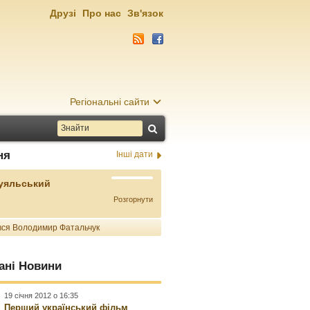
Друзі
Про нас
Зв'язок
Регіональні сайти
ня
Інші дати
Буяльський
Розгорнути
ся Володимир Фатальчук
ані Новини
19 січня 2012 о 16:35
Перший український фільм