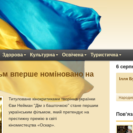
Здорова
Культурна
Освічена
Туристична
6 серп
ьм вперше номіновано на
Ілля 
Народив
Титуловане кінокритиками творіння українки
Єви Нейман "Дім з башточкою" стане першим
українським фільмом, який претендує на
Пов’яз
престижну премію в світі
кіномистецтва «Оскар».