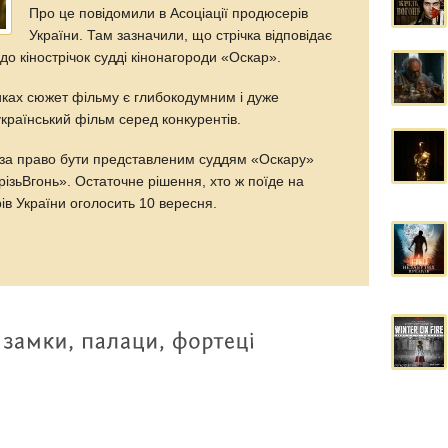
Про це повідомили в Асоціації продюсерів
України. Там зазначили, що стрічка відповідає
до кінострічок судді кінонагороди «Оскар».
иках сюжет фільму є глибокодумним і дуже
український фільм серед конкурентів.
і за право бути представленим суддям «Оскару»
зьВгонь». Остаточне рішення, хто ж поїде на
ів України оголосить 10 вересня.