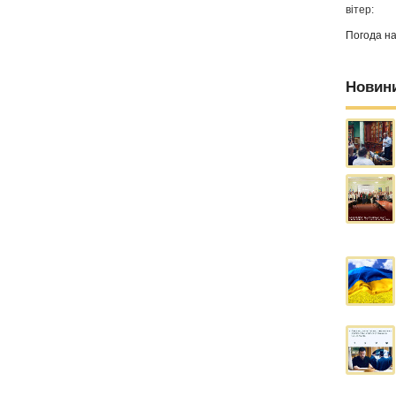
вітер:
Погода н
Новин