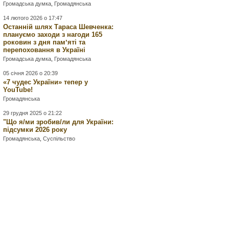
Громадська думка
,
Громадянська
14 лютого 2026 о 17:47
Останній шлях Тараса Шевченка:
плануємо заходи з нагоди 165
роковин з дня памʼяті та
перепоховання в Україні
Громадська думка
,
Громадянська
05 січня 2026 о 20:39
«7 чудес України» тепер у
YouTube!
Громадянська
29 грудня 2025 о 21:22
"Що я/ми зробив/ли для України:
підсумки 2026 року
Громадянська
,
Суспільство