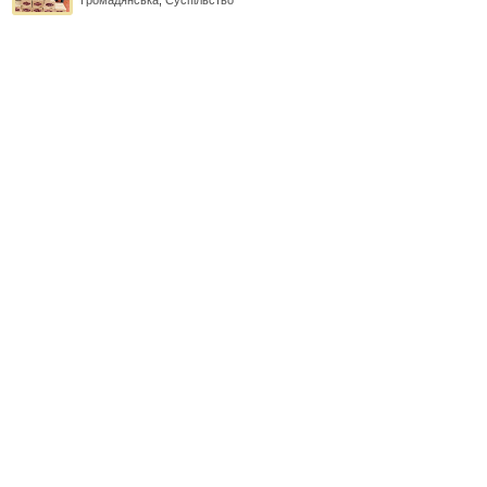
Громадянська
,
Суспільство