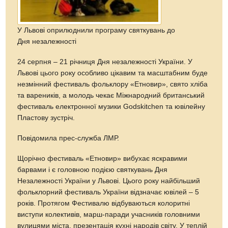
У Львові оприлюднили програму святкувань до
Дня незалежності
24 серпня – 21 річниця Дня незалежності України. У
Львові цього року особливо цікавим та масштабним буде
незмінний фестиваль фольклору «Етновир», свято хліба
та вареників, а молодь чекає Міжнародний британський
фестиваль електронної музики Godskitchen та ювілейну
Пластову зустріч.
Повідомила прес-служба ЛМР.
Щорічно фестиваль «Етновир» вибухає яскравими
барвами і є головною подією святкувань Дня
Незалежності України у Львові. Цього року найбільший
фольклорний фестиваль України відзначає ювілей – 5
років. Протягом Фестивалю відбуваються колоритні
виступи колективів, марш-паради учасників головними
вулицями міста, презентація кухні народів світу. У теплій