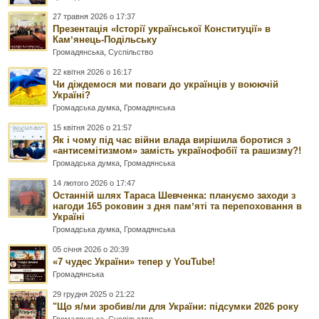
27 травня 2026 о 17:37
Презентація «Історії української Конституції» в
Камʼянець-Подільську
Громадянська
,
Суспільство
22 квітня 2026 о 16:17
Чи діждемося ми поваги до українців у воюючій
Україні?
Громадська думка
,
Громадянська
15 квітня 2026 о 21:57
Як і чому під час війни влада вирішила боротися з
«антисемітизмом» замість українофобії та рашизму?!
Громадська думка
,
Громадянська
14 лютого 2026 о 17:47
Останній шлях Тараса Шевченка: плануємо заходи з
нагоди 165 роковин з дня памʼяті та перепоховання в
Україні
Громадська думка
,
Громадянська
05 січня 2026 о 20:39
«7 чудес України» тепер у YouTube!
Громадянська
29 грудня 2025 о 21:22
"Що я/ми зробив/ли для України: підсумки 2026 року