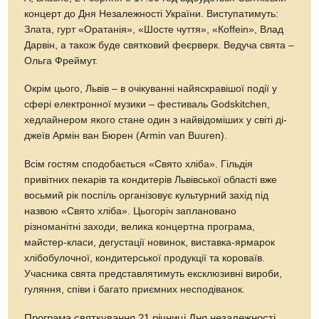
концерт до Дня Незалежності України. Виступатимуть:
Злата, гурт «Оратанія», «Шосте чуття», «Кoffein», Влад
Дарвін, а також буде святковий феєрверк. Ведуча свята –
Ольга Фреймут.
Окрім цього, Львів – в очікуванні найяскравішої події у
сфері електронної музики – фестиваль Godskitchen,
хедлайнером якого стане один з найвідоміших у світі ді-
джеїв Армін ван Бюрен (Armin van Buuren).
Всім гостям сподобається «Свято хліба». Гільдія
привітних пекарів та кондитерів Львівської області вже
восьмий рік поспіль організовує культурний захід під
назвою «Свято хліба». Цьогоріч заплановано
різноманітні заходи, велика концертна програма,
майстер-класи, дегустації новинок, виставка-ярмарок
хлібобулочної, кондитерської продукції та короваїв.
Учасника свята представлятимуть ексклюзивні вироби,
гуляння, співи і багато приємних несподіванок.
Програма святкування 21 річниці Дня незалежності