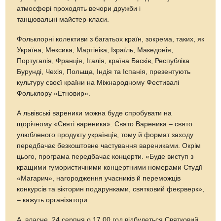
атмосфері проходять вечори дружби і
танцювальні майстер-класи.
Фольклорні колективи з багатьох країн, зокрема, таких, як
Україна, Мексика, Мартініка, Ізраїль, Македонія,
Португалія, Франція, Італія, країна Басків, Республіка
Бурунді, Чехія, Польща, Індія та Іспанія, презентують
культуру своєї країни на Міжнародному Фестивалі
Фольклору «Етновир».
А львівські вареники можна буде спробувати на
щорічному «Святі вареника». Свято Вареника – свято
улюбленого продукту українців, тому й формат заходу
передбачає безкоштовне частування варениками. Окрім
цього, програма передбачає концерти. «Буде виступ з
кращими гумористичними концертними номерами Студії
«Магарич», нагородження учасників й переможців
конкурсів та вікторин подарунками, святковий феєрверк»,
– кажуть організатори.
А, власне, 24 серпня о 17.00 год відбудеться Святковий