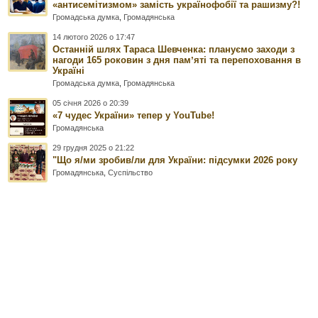
«антисемітизмом» замість українофобії та рашизму?!
Громадська думка
,
Громадянська
14 лютого 2026 о 17:47
Останній шлях Тараса Шевченка: плануємо заходи з
нагоди 165 роковин з дня памʼяті та перепоховання в
Україні
Громадська думка
,
Громадянська
05 січня 2026 о 20:39
«7 чудес України» тепер у YouTube!
Громадянська
29 грудня 2025 о 21:22
"Що я/ми зробив/ли для України: підсумки 2026 року
Громадянська
,
Суспільство