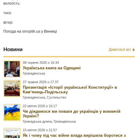
вологість:
тиск:
вітер:
Погода на
sinoptik.ua
у Вінниці
Новини
Дивитися всі
08 червня 2026 о 16:34
Українська книга на Одещині
Громадянська
27 травня 2026 о 17:37
Презентація «Історії української Конституції» в
Камʼянець-Подільську
Громадянська
,
Суспільство
22 квітня 2026 о 16:17
Чи діждемося ми поваги до українців у воюючій
Україні?
Громадська думка
,
Громадянська
15 квітня 2026 о 21:57
Як і чому під час війни влада вирішила боротися з