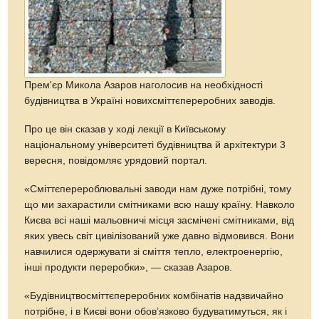
Прем'єр Микола Азаров наголосив на необхідності
будівництва в Україні новихсміттєпереробних заводів.
Про це він сказав у ході лекції в Київському
національному університеті будівництва й архітектури 3
вересня, повідомляє урядовий портал.
«Сміттєперероблювальні заводи нам дуже потрібні, тому
що ми захарастили смітниками всю нашу країну. Навколо
Києва всі наші мальовничі місця засмічені смітниками, від
яких увесь світ цивілізований уже давно відмовився. Вони
навчилися одержувати зі сміття тепло, електроенергію,
інші продукти переробки», — сказав Азаров.
«Будівництвосміттєпереробних комбінатів надзвичайно
потрібне, і в Києві вони обов’язково будуватимуться, як і