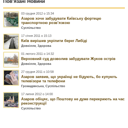
Пов’язані Новини
03 грудня 2012 о 15:34
Азаров хоче забудувати Київську фортецю
транспортною розв’язкою
Суспільство
17 січня 2011 о 15:13
Київ вирішив укріпити берег Либіді
Довкілля
,
Здорова
01 лютого 2011 о 14:32
Верховний суд дозволив забудувати Жуков острів
Довкілля
,
Здорова
27 грудня 2011 о 10:58
Азаров заявив, що українці не бідують, бо купують
телевізори та телефони
Громадянська
,
Суспільство
17 липня 2012 о 14:00
Азаров обіцяє, що Поштову не дуже перекриють на час
реконструкції
Суспільство