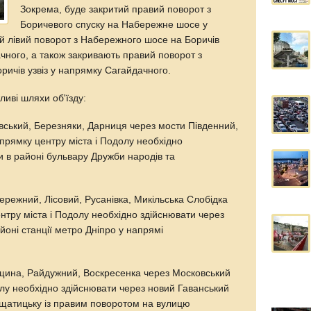
Зокрема, буде закритий правий поворот з
Боричевого спуску на Набережне шосе у
й лівий поворот з Набережного шосе на Боричів
ачного, а також закривають правий поворот з
ичів узвіз у напрямку Сагайдачного.
иві шляхи об'їзду:
івський, Березняки, Дарниця через мости Південний,
прямку центру міста і Подолу необхідно
ки в районі бульвару Дружби народів та
ережний, Лісовий, Русанівка, Микільська Слобідка
нтру міста і Подолу необхідно здійснювати через
йоні станції метро Дніпро у напрямі
щина, Райдужний, Воскресенка через Московський
олу необхідно здійснювати через новий Гаванський
щатицьку із правим поворотом на вулицю