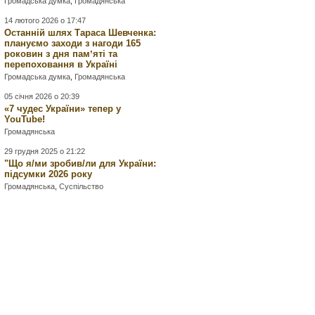
Громадська думка
,
Громадянська
14 лютого 2026 о 17:47
Останній шлях Тараса Шевченка:
плануємо заходи з нагоди 165
роковин з дня памʼяті та
перепоховання в Україні
Громадська думка
,
Громадянська
05 січня 2026 о 20:39
«7 чудес України» тепер у
YouTube!
Громадянська
29 грудня 2025 о 21:22
"Що я/ми зробив/ли для України:
підсумки 2026 року
Громадянська
,
Суспільство