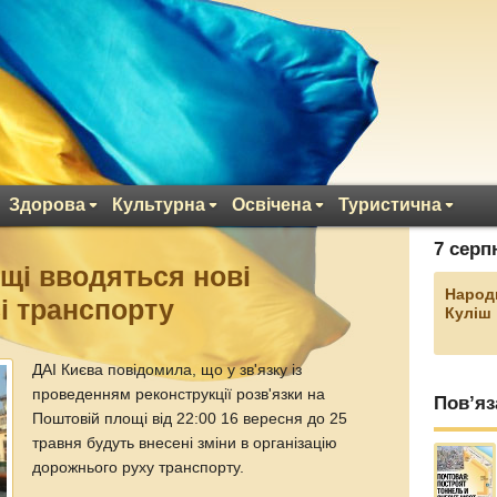
Здорова
Культурна
Освічена
Туристична
7 серп
щі вводяться нові
Народ
і транспорту
Куліш
ДАІ Києва повідомила, що у зв'язку із
проведенням реконструкції розв'язки на
Пов’яз
Поштовій площі від 22:00 16 вересня до 25
травня будуть внесені зміни в організацію
дорожнього руху транспорту.