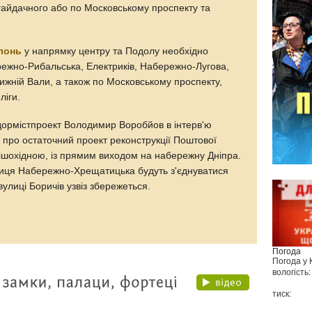
агайдачного або по Московському проспекту та
лонь
у напрямку центру та Подолу необхідно
режно-Рибальська, Електриків, Набережно-Лугова,
Нижній Вали, а також по Московському проспекту,
ліги.
вдормістпроект Володимир Воробйов в інтерв'ю
про остаточний проект реконструкції Поштової
шохідною, із прямим виходом на набережну Дніпра.
иця Набережно-Хрещатицька будуть з'єднуватися
улиці Боричів узвіз збережеться.
Погода
Погода у
вологість:
тиск: