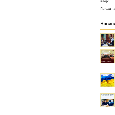
вітер:
Погода н
Новин