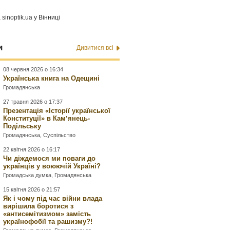
а
sinoptik.ua
у Вінниці
и
Дивитися всі
08 червня 2026 о 16:34
Українська книга на Одещині
Громадянська
27 травня 2026 о 17:37
Презентація «Історії української
Конституції» в Камʼянець-
Подільську
Громадянська
,
Суспільство
22 квітня 2026 о 16:17
Чи діждемося ми поваги до
українців у воюючій Україні?
Громадська думка
,
Громадянська
15 квітня 2026 о 21:57
Як і чому під час війни влада
вирішила боротися з
«антисемітизмом» замість
українофобії та рашизму?!