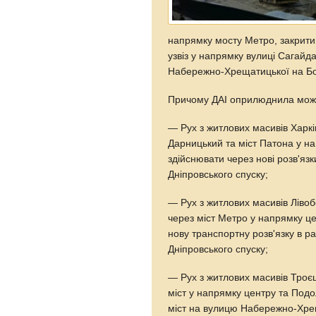
напрямку мосту Метро, закрити
узвіз у напрямку вулиці Сагайд
Набережно-Хрещатицької на Бор
Причому ДАІ оприлюднила можл
— Рух з житлових масивів Харк
Дарницький та міст Патона у на
здійснювати через нові розв'яз
Дніпровського спуску;
— Рух з житлових масивів Лівоб
через міст Метро у напрямку це
нову транспортну розв'язку в ра
Дніпровського спуску;
— Рух з житлових масивів Троє
міст у напрямку центру та Под
міст на вулицю Набережно-Хре