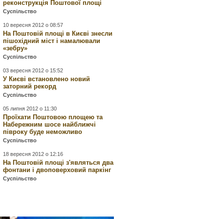
реконструкція Поштової площі
Суспільство
10 вересня 2012 о 08:57
На Поштовій площі в Києві знесли
пішохідний міст і намалювали
«зебру»
Суспільство
03 вересня 2012 о 15:52
У Києві встановлено новий
заторний рекорд
Суспільство
05 липня 2012 о 11:30
Проїхати Поштовою площею та
Набережним шосе найближчі
півроку буде неможливо
Суспільство
18 вересня 2012 о 12:16
На Поштовій площі з'являться два
фонтани і двоповерховий паркінг
Суспільство