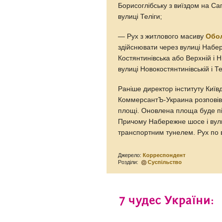
Борисоглібську з виїздом на С
вулиці Теліги;
— Рух з житлового масиву
Обо
здійснювати через вулиці Набе
Костянтинівська або Верхній і 
вулиці Новокостянтинівській і Те
Раніше директор інституту Киї
КоммерсантЪ-Украина розповів 
площі. Оновлена площа буде пі
Причому Набережне шосе і вул
транспортним тунелем. Рух по в
Джерело:
Корреспондент
Розділи:
Суспільство