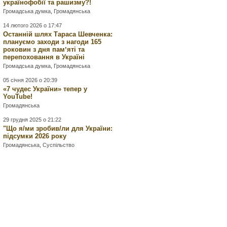
українофобії та рашизму?!
Громадська думка
,
Громадянська
14 лютого 2026 о 17:47
Останній шлях Тараса Шевченка:
плануємо заходи з нагоди 165
роковин з дня памʼяті та
перепоховання в Україні
Громадська думка
,
Громадянська
05 січня 2026 о 20:39
«7 чудес України» тепер у
YouTube!
Громадянська
29 грудня 2025 о 21:22
"Що я/ми зробив/ли для України:
підсумки 2026 року
Громадянська
,
Суспільство