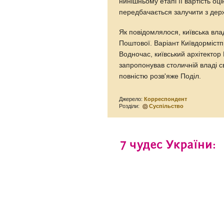
нинішньому етапі її вартість оц
передбачається залучити з де
Як повідомлялося, київська влад
Поштової. Варіант Київдорміст
Водночас, київський архітектор 
запропонував столичній владі св
повністю розв'яже Поділ.
Джерело:
Корреспондент
Розділи:
Суспільство