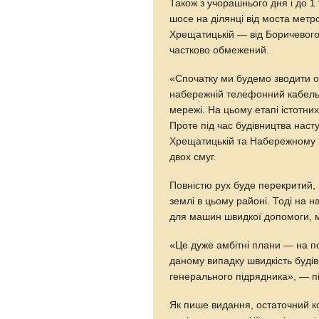
Також з учорашнього дня і до 
шосе на ділянці від моста метр
Хрещатицькій — від Боричевого 
частково обмежений.
«Спочатку ми будемо зводити од
набережній телефонний кабель,
мережі. На цьому етапі істотн
Проте під час будівництва нас
Хрещатицькій та Набережному ш
двох смуг.
Повністю рух буде перекритий, 
землі в цьому районі. Тоді на н
для машин швидкої допомоги, мі
«Це дуже амбітні плани — на по
даному випадку швидкість будівн
генерального підрядника», — п
Як пише видання, остаточний ко