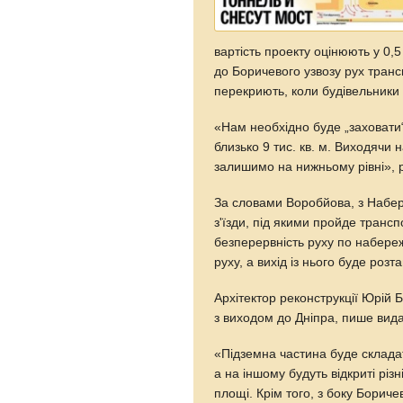
вартість проекту оцінюють у 0,5
до Боричевого узвозу рух тран
перекриють, коли будівельники 
«Нам необхідно буде „заховати
близько 9 тис. кв. м. Виходячи
залишимо на нижньому рівні», 
За словами Воробйова, з Набер
з'їзди, під якими пройде транс
безперервність руху по набереж
руху, а вихід із нього буде ро
Архітектор реконструкції Юрій 
з виходом до Дніпра, пише вид
«Підземна частина буде складати
а на іншому будуть відкриті різ
площі. Крім того, з боку Бориче