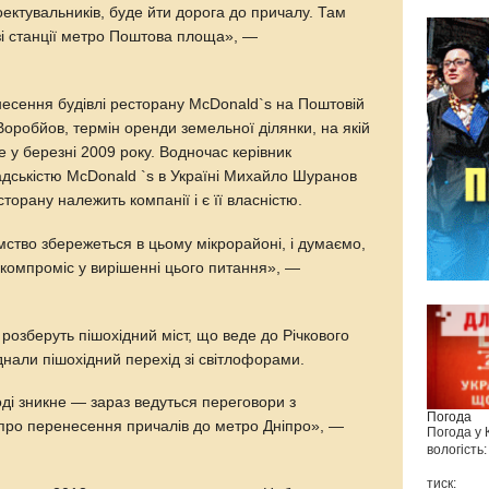
оектувальників, буде йти дорога до причалу. Там
зі станції метро Поштова площа», —
несення будівлі ресторану McDonald`s на Поштовій
оробйов, термін оренди земельної ділянки, на якій
е у березні 2009 року. Водночас керівник
омадськістю McDonald `s в Україні Михайло Шуранов
орану належить компанії і є її власністю.
ство збережеться в цьому мікрорайоні, і думаємо,
 компроміс у вирішенні цього питання», —
 розберуть пішохідний міст, що веде до Річкового
днали пішохідний перехід зі світлофорами.
ді зникне — зараз ведуться переговори з
Погода
у про перенесення причалів до метро Дніпро», —
Погода у
вологість:
тиск: