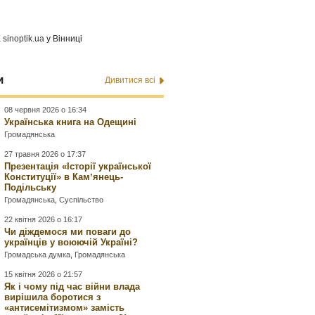
а
sinoptik.ua
у Вінниці
и
Дивитися всі
08 червня 2026 о 16:34
Українська книга на Одещині
Громадянська
27 травня 2026 о 17:37
Презентація «Історії української
Конституції» в Камʼянець-
Подільську
Громадянська
,
Суспільство
22 квітня 2026 о 16:17
Чи діждемося ми поваги до
українців у воюючій Україні?
Громадська думка
,
Громадянська
15 квітня 2026 о 21:57
Як і чому під час війни влада
вирішила боротися з
«антисемітизмом» замість