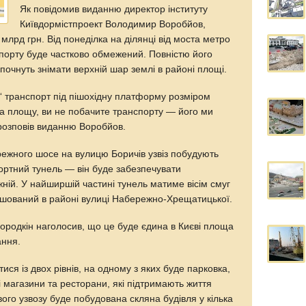
Як повідомив виданню директор інституту
Київдормістпроект Володимир Воробйов,
 млрд грн. Від понеділка на ділянці від моста метро
спорту буде частково обмежений. Повністю його
почнуть знімати верхній шар землі в районі площі.
“ транспорт під пішохідну платформу розміром
 на площу, ви не побачите транспорту — його ми
розповів виданню Воробйов.
ежного шосе на вулицю Боричів узвіз побудують
портний тунель — він буде забезпечувати
ній. У найширшій частині тунель матиме вісім смуг
зташований в районі вулиці Набережно-Хрещатицької.
Бородкін наголосив, що це буде єдина в Києві площа
ання.
ся із двох рівнів, на одному з яких буде парковка,
ні магазини та ресторани, які підтримають життя
вого узвозу буде побудована скляна будівля у кілька