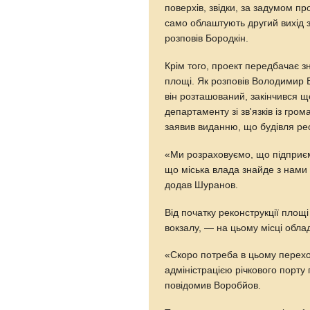
поверхів, звідки, за задумом пр
само облаштують другий вихід 
розповів Бородкін.
Крім того, проект передбачає з
площі. Як розповів Володимир В
він розташований, закінчився щ
департаменту зі зв'язків із гр
заявив виданню, що будівля рест
«Ми розраховуємо, що підприєм
що міська влада знайде з нами
додав Шуранов.
Від початку реконструкції площі
вокзалу, — на цьому місці обла
«Скоро потреба в цьому перехо
адміністрацією річкового порт
повідомив Воробйов.