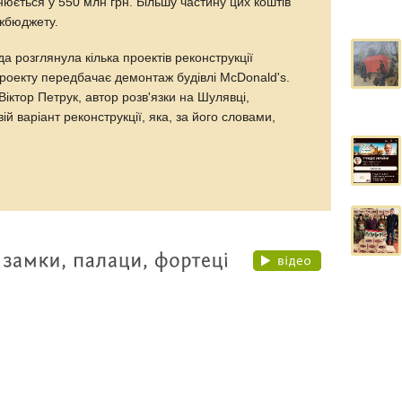
інюється у 550 млн грн. Більшу частину цих коштів
ржбюджету.
а розглянула кілька проектів реконструкції
проекту передбачає демонтаж будівлі McDonald's.
Віктор Петрук, автор розв'язки на Шулявці,
ій варіант реконструкції, яка, за його словами,