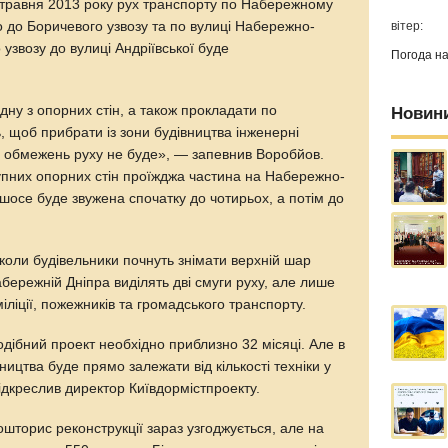
1 травня 2013 року рух транспорту по Набережному
вітер:
о до Боричевого узвозу та по вулиці Набережно-
узвозу до вулиці Андріївської буде
Погода н
ну з опорних стін, а також прокладати по
Новин
 щоб прибрати із зони будівництва інженерні
их обмежень руху не буде», — запевнив Воробйов.
тупних опорних стін проїжджа частина на Набережно-
осе буде звужена спочатку до чотирьох, а потім до
коли будівельники почнуть знімати верхній шар
абережній Дніпра виділять дві смуги руху, але лише
ліції, пожежників та громадського транспорту.
дібний проект необхідно приблизно 32 місяці. Але в
ицтва буде прямо залежати від кількості техніки у
ідкреслив директор Київдормістпроекту.
шторис реконструкції зараз узгоджується, але на