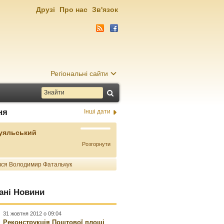
Друзі
Про нас
Зв'язок
Регіональні сайти
ня
Інші дати
Буяльський
Розгорнути
ся Володимир Фатальчук
ані Новини
31 жовтня 2012 о 09:04
Реконструкція Поштової площі