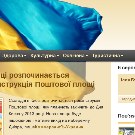
Здорова
Культурна
Освічена
Туристична
6 серп
иці розпочинається
Ілля 
нструкція Поштової площі
Народив
Сьогодні в Києві розпочинається реконструкція
Поштової площі, яку планують закінчити до Дня
Києва у 2013 році. Нова площа буде
Пов’яз
пішохідною і матиме вихід на набережну
Дніпра, пише
КоммерсантЪ-Украина
.