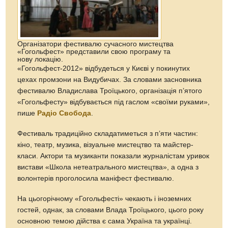
Організатори фестивалю сучасного мистецтва
«Гогольфест» представили свою програму та
нову локацію.
«Гогольфест-2012» відбудеться у Києві у покинутих
цехах промзони на Видубичах. За словами засновника
фестивалю Владислава Троїцького, організація п’ятого
«Гогольфесту» відбувається під гаслом «своїми руками»,
пише
Радіо Свобода
.
Фестиваль традиційно складатиметься з п’яти частин:
кіно, театр, музика, візуальне мистецтво та майстер-
класи. Актори та музиканти показали журналістам уривок
вистави «Школа нетеатрального мистецтва», а одна з
волонтерів проголосила маніфест фестивалю.
На цьогорічному «Гогольфесті» чекають і іноземних
гостей, однак, за словами Влада Троїцького, цього року
основною темою дійства є сама Україна та українці.