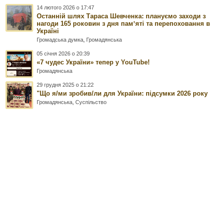
14 лютого 2026 о 17:47
Останній шлях Тараса Шевченка: плануємо заходи з
нагоди 165 роковин з дня памʼяті та перепоховання в
Україні
Громадська думка
,
Громадянська
05 січня 2026 о 20:39
«7 чудес України» тепер у YouTube!
Громадянська
29 грудня 2025 о 21:22
"Що я/ми зробив/ли для України: підсумки 2026 року
Громадянська
,
Суспільство