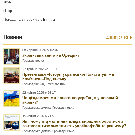
тиск:
вітер:
Погода на
sinoptik.ua
у Вінниці
Новини
Дивитися всі
08 червня 2026 о 16:34
Українська книга на Одещині
Громадянська
27 травня 2026 о 17:37
Презентація «Історії української Конституції» в
Камʼянець-Подільську
Громадянська
,
Суспільство
22 квітня 2026 о 16:17
Чи діждемося ми поваги до українців у воюючій
Україні?
Громадська думка
,
Громадянська
15 квітня 2026 о 21:57
Як і чому під час війни влада вирішила боротися з
«антисемітизмом» замість українофобії та рашизму?!
Громадська думка
,
Громадянська