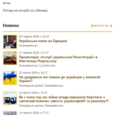
вітер:
Погода на
sinoptik.ua
у Вінниці
Новини
Дивитися всі
08 червня 2026 о 16:34
Українська книга на Одещині
Громадянська
27 травня 2026 о 17:37
Презентація «Історії української Конституції» в
Камʼянець-Подільську
Громадянська
,
Суспільство
22 квітня 2026 о 16:17
Чи діждемося ми поваги до українців у воюючій
Україні?
Громадська думка
,
Громадянська
15 квітня 2026 о 21:57
Як і чому під час війни влада вирішила боротися з
«антисемітизмом» замість українофобії та рашизму?!
Громадська думка
,
Громадянська
14 лютого 2026 о 17:47