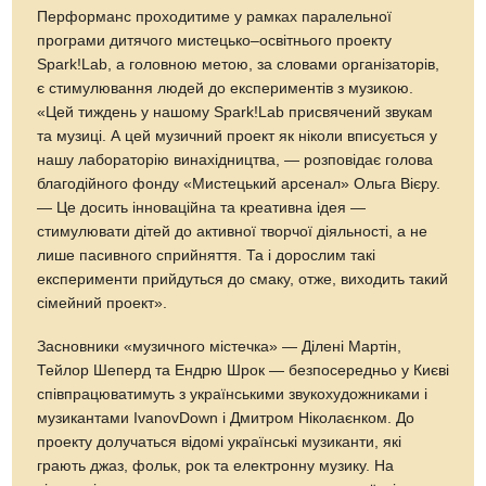
Перформанс проходитиме у рамках паралельної
програми дитячого мистецько–освітнього проекту
Spark!Lab, а головною метою, за словами організаторів,
є стимулювання людей до експериментів з музикою.
«Цей тиждень у нашому Spark!Lab присвячений звукам
та музиці. А цей музичний проект як ніколи вписується у
нашу лабораторію винахідництва, — розповідає голова
благодійного фонду «Мистецький арсенал» Ольга Вієру.
— Це досить інноваційна та креативна ідея —
стимулювати дітей до активної творчої діяльності, а не
лише пасивного сприйняття. Та і дорослим такі
експерименти прийдуться до смаку, отже, виходить такий
сімейний проект».
Засновники «музичного містечка» — Ділені Мартін,
Тейлор Шеперд та Ендрю Шрок — безпосередньо у Києві
співпрацюватимуть з українськими звукохудожниками і
музикантами IvanovDown і Дмитром Ніколаєнком. До
проекту долучаться відомі українські музиканти, які
грають джаз, фольк, рок та електронну музику. На