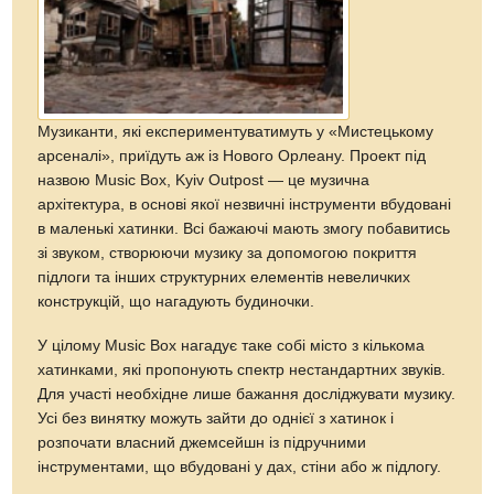
Музиканти, які експериментуватимуть у «Мистецькому
арсеналі», приїдуть аж iз Нового Орлеану. Проект під
назвою Music Box, Kyiv Outpost — це музична
архітектура, в основі якої незвичні інструменти вбудовані
в маленькі хатинки. Всі бажаючі мають змогу побавитись
зі звуком, створюючи музику за допомогою покриття
підлоги та інших структурних елементів невеличких
конструкцій, що нагадують будиночки.
У цілому Music Box нагадує таке собі місто з кількома
хатинками, які пропонують спектр нестандартних звуків.
Для участі необхідне лише бажання досліджувати музику.
Усі без винятку можуть зайти до однієї з хатинок і
розпочати власний джемсейшн iз підручними
інструментами, що вбудовані у дах, стіни або ж підлогу.