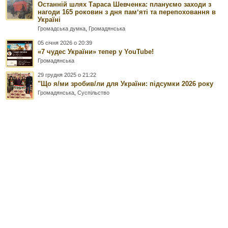
Останній шлях Тараса Шевченка: плануємо заходи з
нагоди 165 роковин з дня памʼяті та перепоховання в
Україні
Громадська думка
,
Громадянська
05 січня 2026 о 20:39
«7 чудес України» тепер у YouTube!
Громадянська
29 грудня 2025 о 21:22
"Що я/ми зробив/ли для України: підсумки 2026 року
Громадянська
,
Суспільство