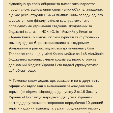
відповідно до своїх обіцянок та вимог законодавства,
профінансує відновлення спортивних об’єктів, знищених
під час реконструкції НСК «Олімпійський» заради одного
фуршету після фіналу; скільки коштуватиме і хто
оплачуватиме утримання стадіонів, збудованих за
бюджетні кошти, — НСК «Олімпійський» у Києві та
«Арена Львів» у Львові; скільки туристів та футбольних
команд під час Євро скористалися вертодромом,
збудованим в рамках підготовки до чемпіонату біля
Тарасової гори, що у місті Каневі майже за 148 мільйонів
бюджетних гривень, скільки коштів від нього отримав
державний бюджет України і хто надалі утримуватиме
цей об’єкт тощо.
М.Томенко також додав, що, зважаючи
на відсутність
офіційної відповіді
у визначений законодавством
термін (як відомо, відповідно до пункту 2 ст.16 Закону
України «Про статус народного депутата України»
розгляд депутатського звернення передбачає 10-денний
термін надання відповіді, а у разі продовження терміну