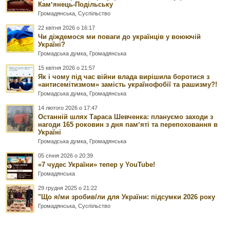
Камʼянець-Подільську
Громадянська
,
Суспільство
22 квітня 2026 о 16:17
Чи діждемося ми поваги до українців у воюючій
Україні?
Громадська думка
,
Громадянська
15 квітня 2026 о 21:57
Як і чому під час війни влада вирішила боротися з
«антисемітизмом» замість українофобії та рашизму?!
Громадська думка
,
Громадянська
14 лютого 2026 о 17:47
Останній шлях Тараса Шевченка: плануємо заходи з
нагоди 165 роковин з дня памʼяті та перепоховання в
Україні
Громадська думка
,
Громадянська
05 січня 2026 о 20:39
«7 чудес України» тепер у YouTube!
Громадянська
29 грудня 2025 о 21:22
"Що я/ми зробив/ли для України: підсумки 2026 року
Громадянська
,
Суспільство