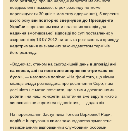
його розгляду, про що народні депутати мають бути
повідомлені письмово, строк розгляду не може
перевищувати 30 днів з моменту одержання), 5 вересня
цього року
він повторно звернувся до Президента
України
з проханням вжити належних заходів для
надання вмотивованої відповіді по суті поставлених у
зверненні від 13.07.2012 питань та роз’яснень з приводу
недотримання визначених законодавством термінів
його розгляду.
«Водночас, станом на сьогоднішній день
відповіді ані
на перше, ані на повторне звернення отримано не
було
», — наголосив політик. «На фоні того, що кілька
місяців влада розповідала про досягнення Євро, нам
досі ніхто не може пояснити, що з тими досягненнями
робити і на наші конкретні запитання вже вдруге ніхто з
чиновників не спромігся відповісти», — додав він.
На переконання Заступника Голови Верховної Ради,
подібне ігнорування вимог законодавства зумовлене
невиконанням відповідними службовими особами