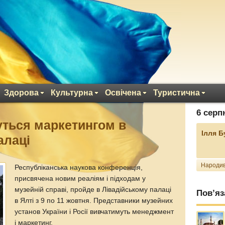
Здорова
Культурна
Освічена
Туристична
6 серп
ться маркетингом в
Ілля 
алаці
Народив
Республіканська наукова конференція,
присвячена новим реаліям і підходам у
музейній справі, пройде в Лівадійському палаці
Пов’яз
в Ялті з 9 по 11 жовтня. Представники музейних
установ України і Росії вивчатимуть менеджмент
і маркетинг.