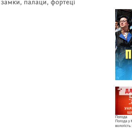
Погода
Погода у
вологість: