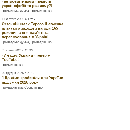
«антисемітизмом» замість
українофобії та рашизму?!
Громадська думка
,
Громадянська
14 лютого 2026 о 17:47
Останній шлях Тараса Шевченка:
плануємо заходи з нагоди 165
роковин з дня памʼяті та
перепоховання в Україні
Громадська думка
,
Громадянська
05 січня 2026 о 20:39
«7 чудес України» тепер у
YouTube!
Громадянська
29 грудня 2025 о 21:22
"Що я/ми зробив/ли для України:
підсумки 2026 року
Громадянська
,
Суспільство