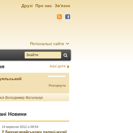
Друзі
Про нас
Зв'язок
Регіональні сайти
ня
Інші дати
Буяльський
Розгорнути
ся Володимир Фатальчук
ані Новини
14 вересня 2012 о 09:54
У Бахчисарайському палаці-музеї