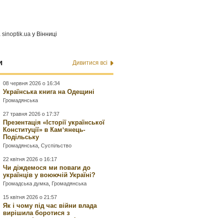
а
sinoptik.ua
у Вінниці
и
Дивитися всі
08 червня 2026 о 16:34
Українська книга на Одещині
Громадянська
27 травня 2026 о 17:37
Презентація «Історії української
Конституції» в Камʼянець-
Подільську
Громадянська
,
Суспільство
22 квітня 2026 о 16:17
Чи діждемося ми поваги до
українців у воюючій Україні?
Громадська думка
,
Громадянська
15 квітня 2026 о 21:57
Як і чому під час війни влада
вирішила боротися з