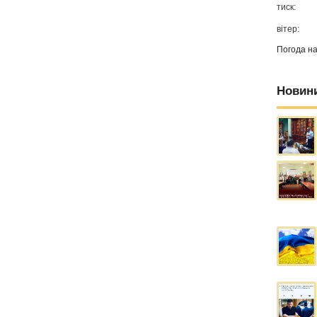
тиск:
вітер:
Погода н
Новин