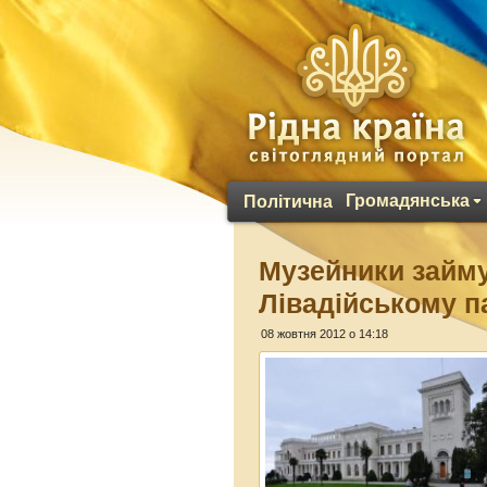
Громадянська
Політична
Музейники займу
Лівадійському п
08 жовтня 2012 о 14:18