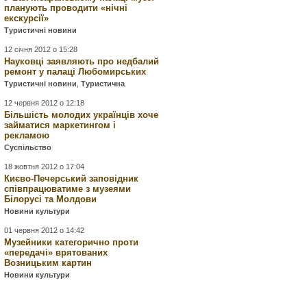
планують проводити «нічні
екскурсії»
Туристичні новини
12 січня 2012 о 15:28
Науковці заявляють про недбалий
ремонт у палаці Любомирських
Туристичні новини
,
Туристична
12 червня 2012 о 12:18
Більшість молодих українців хоче
займатися маркетингом і
рекламою
Суспільство
18 жовтня 2012 о 17:04
Києво-Печерський заповідник
співпрацюватиме з музеями
Білорусі та Молдови
Новини культури
01 червня 2012 о 14:42
Музейники категорично проти
«передачі» врятованих
Возницьким картин
Новини культури