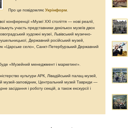
Про це повідомляє
Укрінформ
.
вої конференції «Музеї XXI століття — нові реалії,
візьмуть участь представники декількох музеїв двох
Кіровоградський художні музеї, Львівський музично-
ушельницької, Державний російський музей,
ик «Царське село», Санкт-Петербурзький Державний
.
буде «Музейний менеджмент і маркетинг».
істерство культури АРК, Лівадійський палац-музей,
ий музей-заповідник, Центральний музей Тавриди —
е засідання і роботу секцій, а також екскурсії і