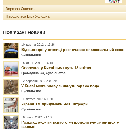
Варвара Ханенко
Народилася Віра Холодна
Пов’язані Новини
10 жовтня 2012 о 11:26
Відсьогодні у столиці розпочався опалювальний сезон
Суспільство
15 квітня 2011 о 18:15
Опалення у Києві вимкнуть 18 квітня
Громадянська
,
Суспільство
12 вересня 2012 о 09:29
У Києві може знову зникнути гаряча вода
Суспільство
11 лютого 2013 о 11:40
Українцям придумали нові штрафи
Суспільство
16 липня 2012 о 17:05
Розклад руху київського метрополітену зміниться у
вересні