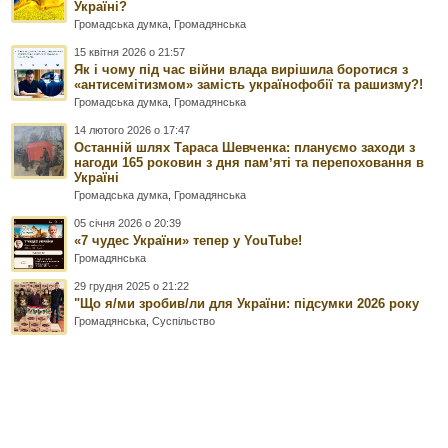
Україні?
Громадська думка
,
Громадянська
15 квітня 2026 о 21:57
Як і чому під час війни влада вирішила боротися з
«антисемітизмом» замість українофобії та рашизму?!
Громадська думка
,
Громадянська
14 лютого 2026 о 17:47
Останній шлях Тараса Шевченка: плануємо заходи з
нагоди 165 роковин з дня памʼяті та перепоховання в
Україні
Громадська думка
,
Громадянська
05 січня 2026 о 20:39
«7 чудес України» тепер у YouTube!
Громадянська
29 грудня 2025 о 21:22
"Що я/ми зробив/ли для України: підсумки 2026 року
Громадянська
,
Суспільство