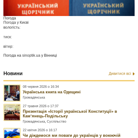
Погода
Погода у
Києві
вологість:
тиск:
вітер:
Погода на
sinoptik.ua
у Вінниці
Новини
Дивитися всі
08 червня 2026 о 16:34
Українська книга на Одещині
Громадянська
27 травня 2026 о 17:37
Презентація «Історії української Конституції» в
Камʼянець-Подільську
Громадянська
,
Суспільство
22 квітня 2026 о 16:17
Чи діждемося ми поваги до українців у воюючій