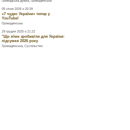
Громадська думка
,
Громадянська
05 січня 2026 о 20:39
«7 чудес України» тепер у
YouTube!
Громадянська
29 грудня 2025 о 21:22
"Що я/ми зробив/ли для України:
підсумки 2026 року
Громадянська
,
Суспільство