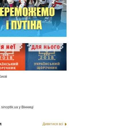
Києві
а
sinoptik.ua
у Вінниці
и
Дивитися всі