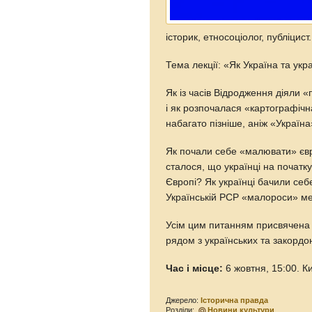
історик, етносоціолог, публіцист.
Тема лекції: «Як Україна та укр
Як із часів Відродження діяли «
і як розпочалася «картографіч
набагато пізніше, аніж «Україн
Як почали себе «малювати» євр
сталося, що українці на початк
Європі? Як українці бачили себе
Українській РСР «малороси» м
Усім цим питанням присвячена 
рядом з українських та закордо
Час і місце:
6 жовтня, 15:00. Ки
Джерело:
Історична правда
Розділи:
Новини культури