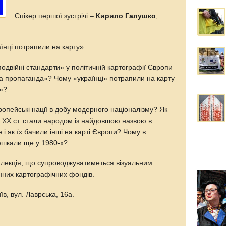
Спікер першої зустрічі –
Кирило Галушко
,
аїнці потрапили на карту».
подвійні стандарти» у політичній картографії Європи
на пропаганда»? Чому «українці» потрапили на карту
а»?
опейські нації в добу модерного націоналізму? Як
у ХХ ст. стали народом із найдовшою назвою в
 і як їх бачили інші на карті Європи? Чому в
ешкали ще у 1980-х?
лекція, що супроводжуватиметься візуальним
нних картографічних фондів.
їв, вул. Лаврська, 16а.