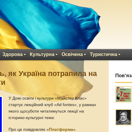
Здорова
Культурна
Освічена
Туристична
ь, як Україна потрапила на
Пов’яз
ти
У Домі освіти і культури «Майстер Клас»
стартує лекційний клуб «Ad fontes», у рамках
якого щосуботи читатимуться лекції на
історико-культурні теми.
Про це повідомляє «
Платформа
».