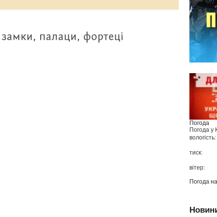
Погода
Погода у
вологість:
тиск:
вітер:
Погода н
Новин