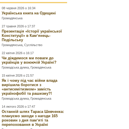
08 червня 2026 о 16:34
Українська книга на Одещині
Громадянська
27 травня 2026 о 17:37
Презентація «Історії української
Конституції» в Камʼянець-
Подільську
Громадянська
,
Суспільство
22 квітня 2026 о 16:17
Чи діждемося ми поваги до
українців у воюючій Україні?
Громадська думка
,
Громадянська
15 квітня 2026 о 21:57
Як і чому під час війни влада
вирішила боротися з
«антисемітизмом» замість
українофобії та рашизму?!
Громадська думка
,
Громадянська
14 лютого 2026 о 17:47
Останній шлях Тараса Шевченка:
плануємо заходи з нагоди 165
роковин з дня памʼяті та
перепоховання в Україні