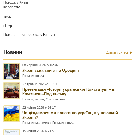
Погода у
Києві
вологість:
тиск:
вітер:
Погода на
sinoptik.ua
у Вінниці
Новини
Дивитися всі
08 червня 2026 о 16:34
Українська книга на Одещині
Громадянська
27 травня 2026 о 17:37
Презентація «Історії української Конституції» в
Камʼянець-Подільську
Громадянська
,
Суспільство
22 квітня 2026 о 16:17
Чи діждемося ми поваги до українців у воюючій
Україні?
Громадська думка
,
Громадянська
15 квітня 2026 о 21:57