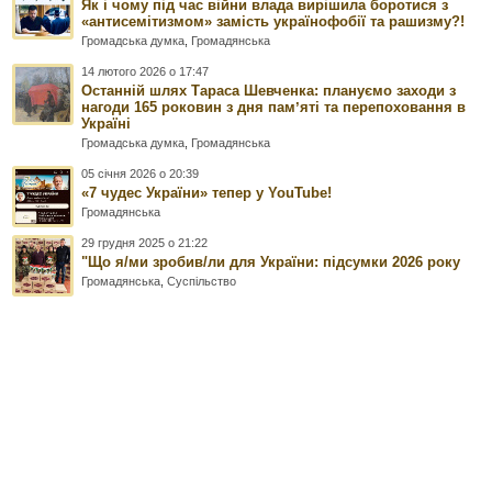
Як і чому під час війни влада вирішила боротися з
«антисемітизмом» замість українофобії та рашизму?!
Громадська думка
,
Громадянська
14 лютого 2026 о 17:47
Останній шлях Тараса Шевченка: плануємо заходи з
нагоди 165 роковин з дня памʼяті та перепоховання в
Україні
Громадська думка
,
Громадянська
05 січня 2026 о 20:39
«7 чудес України» тепер у YouTube!
Громадянська
29 грудня 2025 о 21:22
"Що я/ми зробив/ли для України: підсумки 2026 року
Громадянська
,
Суспільство