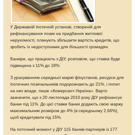
У Державній іпотечній установі, створеній для
рефінансування позик на придбання житлової
нерухомості, планують збільшити вартість кредитів, що
зробить їх недоступними для більшості громадян.
Банкіри, що працюють з ДІУ, розповіли, що ставка буде
підвищена з 11% до 18%.
З урахуванням середньої маржі фінустанов, ресурси для
іпотечних позичальників подорожчають до 21%, і попит
на них впаде, пише «Комерсант-Україна». Варто
зазначити, що з 20 листопада 2010 року ДІУ рефінансує
банки під 11%. До цієї ставки банки додають свою маржу
максимальним розміром до 4% (в середньому 2,66%),
щоб кредитувати під 15%.
На поточний момент у ДІУ 115 банків-партнерів із 177