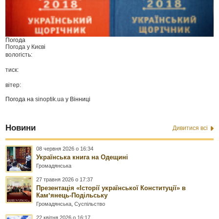
Погода
Погода у
Києві
вологість:
тиск:
вітер:
Погода на
sinoptik.ua
у Вінниці
Новини
Дивитися всі
08 червня 2026 о 16:34
Українська книга на Одещині
Громадянська
27 травня 2026 о 17:37
Презентація «Історії української Конституції» в
Камʼянець-Подільську
Громадянська
,
Суспільство
22 квітня 2026 о 16:17