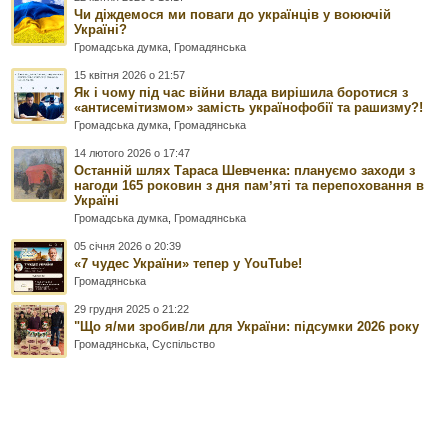
Чи діждемося ми поваги до українців у воюючій
Україні?
Громадська думка
,
Громадянська
15 квітня 2026 о 21:57
Як і чому під час війни влада вирішила боротися з
«антисемітизмом» замість українофобії та рашизму?!
Громадська думка
,
Громадянська
14 лютого 2026 о 17:47
Останній шлях Тараса Шевченка: плануємо заходи з
нагоди 165 роковин з дня памʼяті та перепоховання в
Україні
Громадська думка
,
Громадянська
05 січня 2026 о 20:39
«7 чудес України» тепер у YouTube!
Громадянська
29 грудня 2025 о 21:22
"Що я/ми зробив/ли для України: підсумки 2026 року
Громадянська
,
Суспільство