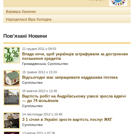
Варвара Ханенко
Народилася Віра Холодна
Пов’язані Новини
21 грудня 2011 о 09:03
Влада хоче, щоб українців штрафували за дострокове
погашення кредитів
Громадянська
,
Суспільство
15 травня 2012 о 13:24
Відсьогодні має запрацювати наддешева іпотека
Суспільство
25 жовтня 2012 о 12:45
Вартість робіт на Андріївському узвозі зросла вдвічі
— до 74 мільйонів
Суспільство
14 листопада 2012 о 10:49
З 1 січня в Україні зросте вартість послуг ЖКГ
Суспільство
13 квітня 2011 о 07:36