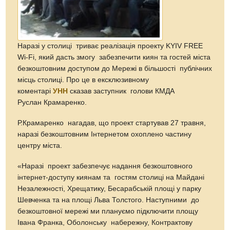
Наразі у столиці триває реалізація проекту KYIV FREE
Wi-Fi, який дасть змогу забезпечити киян та гостей міста
безкоштовним доступом до Мережі в більшості публічних
місць столиці. Про це в ексклюзивному
коментарі
УНН
сказав заступник голови КМДА
Руслан Крамаренко.
Р.Крамаренко нагадав, що проект стартував 27 травня,
наразі безкоштовним Інтернетом охоплено частину
центру міста.
«Наразі проект забезпечує надання безкоштовного
інтернет-доступу киянам та гостям столиці на Майдані
Незалежності, Хрещатику, Бесарабській площі у парку
Шевченка та на площі Льва Толстого. Наступними до
безкоштовної мережі ми плануємо підключити площу
Івана Франка, Оболонську набережну, Контрактову