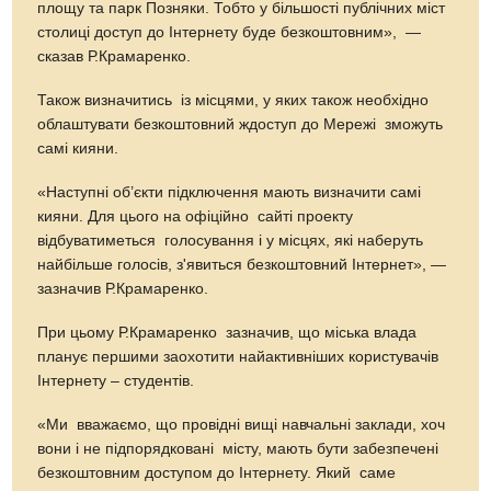
площу та парк Позняки. Тобто у більшості публічних міст
столиці доступ до Інтернету буде безкоштовним», —
сказав Р.Крамаренко.
Також визначитись із місцями, у яких також необхідно
облаштувати безкоштовний ждоступ до Мережі зможуть
самі кияни.
«Наступні об’єкти підключення мають визначити самі
кияни. Для цього на офіційно сайті проекту
відбуватиметься голосування і у місцях, які наберуть
найбільше голосів, з'явиться безкоштовний Інтернет», —
зазначив Р.Крамаренко.
При цьому Р.Крамаренко зазначив, що міська влада
планує першими заохотити найактивніших користувачів
Інтернету – студентів.
«Ми вважаємо, що провідні вищі навчальні заклади, хоч
вони і не підпорядковані місту, мають бути забезпечені
безкоштовним доступом до Інтернету. Який саме