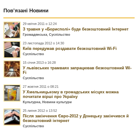
Пов’язані Новини
29 квітня 2011 о 12:24
З травня у «Борисполі» буде безкоштовний Інтернет
Громадянська
,
Суспільство
23 листопада 2012 о 14:30
Київ передумав роздавати безкоштовний Wi-Fi
Суспільство
15 січня 2013 о 16:28
У львівських трамваях запрацював безкоштовний Wi-
Fi
Суспільство
27 жовтня 2011 о 08:21
У Хмельницькому в громадських місцях можна
почитати вірші про Україну
Культурна
,
Новини культури
25 липня 2012 о 13:52
Після закінчення Євро-2012 у Донецьку закінчився й
безкоштовний інтернет
Суспільство