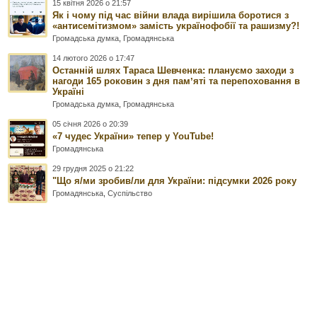
15 квітня 2026 о 21:57
Як і чому під час війни влада вирішила боротися з
«антисемітизмом» замість українофобії та рашизму?!
Громадська думка
,
Громадянська
14 лютого 2026 о 17:47
Останній шлях Тараса Шевченка: плануємо заходи з
нагоди 165 роковин з дня памʼяті та перепоховання в
Україні
Громадська думка
,
Громадянська
05 січня 2026 о 20:39
«7 чудес України» тепер у YouTube!
Громадянська
29 грудня 2025 о 21:22
"Що я/ми зробив/ли для України: підсумки 2026 року
Громадянська
,
Суспільство