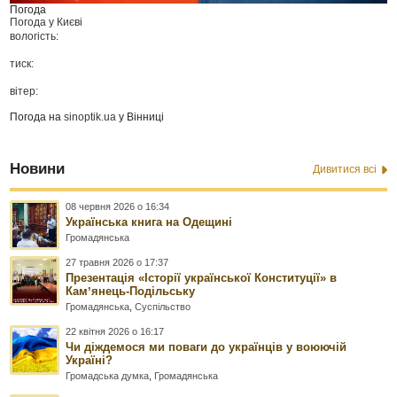
Погода
Погода у
Києві
вологість:
тиск:
вітер:
Погода на
sinoptik.ua
у Вінниці
Новини
Дивитися всі
08 червня 2026 о 16:34
Українська книга на Одещині
Громадянська
27 травня 2026 о 17:37
Презентація «Історії української Конституції» в
Камʼянець-Подільську
Громадянська
,
Суспільство
22 квітня 2026 о 16:17
Чи діждемося ми поваги до українців у воюючій
Україні?
Громадська думка
,
Громадянська