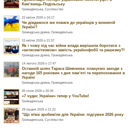
Камʼянець-Подільську
Громадянська
,
Суспільство
22 квітня 2026 о 16:17
Чи діждемося ми поваги до українців у воюючій
Україні?
Громадська думка
,
Громадянська
15 квітня 2026 о 21:57
Як і чому під час війни влада вирішила боротися з
«антисемітизмом» замість українофобії та рашизму?!
Громадська думка
,
Громадянська
14 лютого 2026 о 17:47
Останній шлях Тараса Шевченка: плануємо заходи з
нагоди 165 роковин з дня памʼяті та перепоховання в
Україні
Громадська думка
,
Громадянська
05 січня 2026 о 20:39
«7 чудес України» тепер у YouTube!
Громадянська
29 грудня 2025 о 21:22
"Що я/ми зробив/ли для України: підсумки 2026 року
Громадянська
,
Суспільство