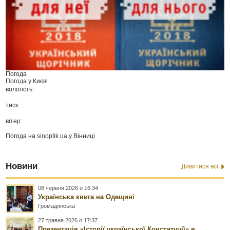
Погода
Погода у
Києві
вологість:
тиск:
вітер:
Погода на
sinoptik.ua
у Вінниці
Новини
Дивитися всі
08 червня 2026 о 16:34
Українська книга на Одещині
Громадянська
27 травня 2026 о 17:37
Презентація «Історії української Конституції» в