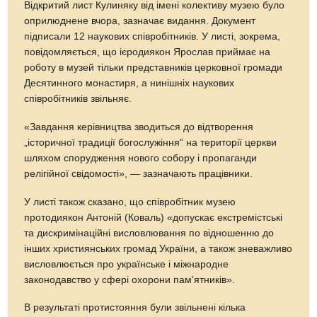
Відкритий лист Кулиняку від імені колективу музею було
оприлюднене вчора, зазначає видання. Документ
підписали 12 наукових співробітників. У листі, зокрема,
повідомляється, що ієродиякон Ярослав приймає на
роботу в музей тільки представників церковної громади
Десятинного монастиря, а нинішніх наукових
співробітників звільняє.
«Завдання керівництва зводиться до відтворення
„історичної традиції богослужіння“ на території церкви
шляхом спорудження нового собору і пропаганди
релігійної свідомості», — зазначають працівники.
У листі також сказано, що співробітник музею
протодиякон Антоній (Коваль) «допускає екстремістські
та дискримінаційні висловлювання по відношенню до
інших християнських громад України, а також зневажливо
висловлюється про українське і міжнародне
законодавство у сфері охорони пам'ятників».
В результаті протистояння були звільнені кілька