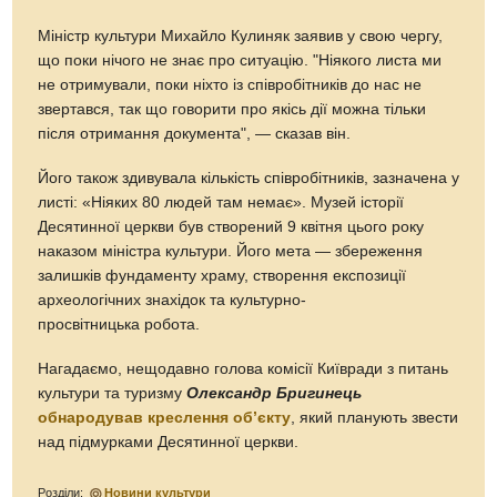
Міністр культури Михайло Кулиняк заявив у свою чергу,
що поки нічого не знає про ситуацію. "Ніякого листа ми
не отримували, поки ніхто із співробітників до нас не
звертався, так що говорити про якісь дії можна тільки
після отримання документа", — сказав він.
Його також здивувала кількість співробітників, зазначена у
листі: «Ніяких 80 людей там немає». Музей історії
Десятинної церкви був створений 9 квітня цього року
наказом міністра культури. Його мета — збереження
залишків фундаменту храму, створення експозиції
археологічних знахідок та культурно-
просвітницька робота.
Нагадаємо, нещодавно голова комісії Київради з питань
культури та туризму
Олександр Бригинець
обнародував креслення об’єкту
, який планують звести
над підмурками Десятинної церкви.
Розділи:
Новини культури