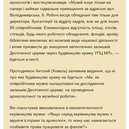
археологів і мистецтвознавців. «Музей існує тільки на
папері і займає підвальне приміщення за адресою вул.
Володимирська, 6. Робочі місця обладнані там тільки для
директора, бухгалтерії та відділу кадрів, але не для інших
80 співробітників. Елементарна відсутність площі, столів,
стільців, будь-якого робочого обладнання, фондів, архіву,
бібліотеки виключає всі можливі види наукової діяльності
і може призвести до знищення автентичних залишків
Десятинної церкви через будівництво храму УПЦ МП», —
йдеться в листі.
Протодиякон Антоній (Коваль) запевнив видання, що ні
про яке будівництво храму не йдеться: «Ми, як
співробітники музею налаштовані на дослідження
залишків Десятинної церкви, на проведення
археологічної та музейної роботи».
Він спростував звинувачення в некомпетентності
керівництва музею: «Якщо серед керівництва музею є
віруючі історики та археологи, то чому нас намагаються
позбавити права працювати за фахом?»