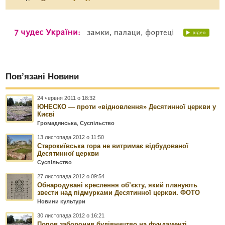
Пов’язані Новини
24 червня 2011 о 18:32
ЮНЕСКО — проти «відновлення» Десятинної церкви у
Києві
Громадянська
,
Суспільство
13 листопада 2012 о 11:50
Старокиївська гора не витримає відбудованої
Десятинної церкви
Суспільство
27 листопада 2012 о 09:54
Обнародувані креслення об’єкту, який планують
звести над підмурками Десятинної церкви. ФОТО
Новини культури
30 листопада 2012 о 16:21
Попов заборонив будівництво на фундаменті