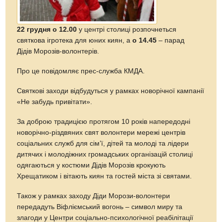
22 грудня о 12.00
у центрі столиці розпочнеться
святкова ігротека для юних киян, а
о 14.45
– парад
Дідів Морозів-волонтерів.
Про це повідомляє прес-служба КМДА.
Святкові заходи відбудуться у рамках новорічної кампанії
«Не забудь привітати».
За доброю традицією протягом 10 років напередодні
новорічно-різдвяних свят волонтери мережі центрів
соціальних служб для сім’ї, дітей та молоді та лідери
дитячих і молодіжних громадських організацій столиці
одягаються у костюми Дідів Морозів крокують
Хрещатиком і вітають киян та гостей міста зі святами.
Також у рамках заходу Діди Морози-волонтери
передадуть Віфліємський вогонь – символ миру та
злагоди у Центри соціально-психологічної реабілітації