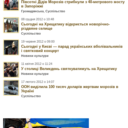
Півсотні Дідів Морозів стрибнули з 40-метрового мосту
в Запоріжжі
Громадянська
,
Суспільство
08 грудня 2012 о 10:48
Сьогодні на Хрещатику відкриється новорічно-
різдвяне селище
Суспільство
19 червня 2012 о 09:00
Сьогодні у Києві — парад українських вболівальників
і святковий концерт
Новини культури
11 квітня 2012 о 11:24
У столиці Великдень святкуватимуть на Хрещатику
Новини культури
17 лютого 2012 о 14:07
ООН виділила 100 тисяч доларів жертвам морозів в
Україні
Суспільство