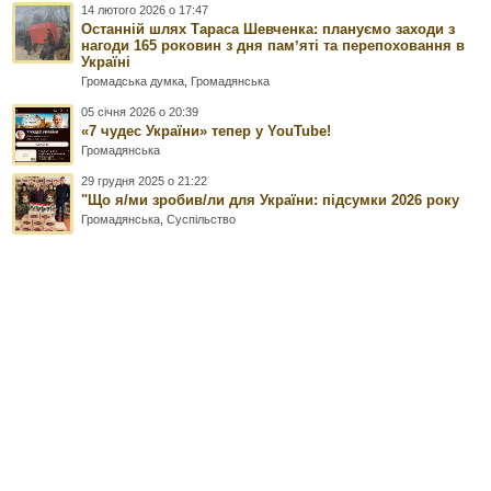
14 лютого 2026 о 17:47
Останній шлях Тараса Шевченка: плануємо заходи з
нагоди 165 роковин з дня памʼяті та перепоховання в
Україні
Громадська думка
,
Громадянська
05 січня 2026 о 20:39
«7 чудес України» тепер у YouTube!
Громадянська
29 грудня 2025 о 21:22
"Що я/ми зробив/ли для України: підсумки 2026 року
Громадянська
,
Суспільство