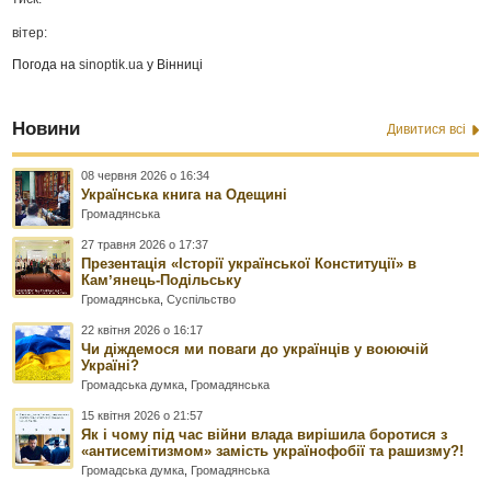
вітер:
Погода на
sinoptik.ua
у Вінниці
Новини
Дивитися всі
08 червня 2026 о 16:34
Українська книга на Одещині
Громадянська
27 травня 2026 о 17:37
Презентація «Історії української Конституції» в
Камʼянець-Подільську
Громадянська
,
Суспільство
22 квітня 2026 о 16:17
Чи діждемося ми поваги до українців у воюючій
Україні?
Громадська думка
,
Громадянська
15 квітня 2026 о 21:57
Як і чому під час війни влада вирішила боротися з
«антисемітизмом» замість українофобії та рашизму?!
Громадська думка
,
Громадянська