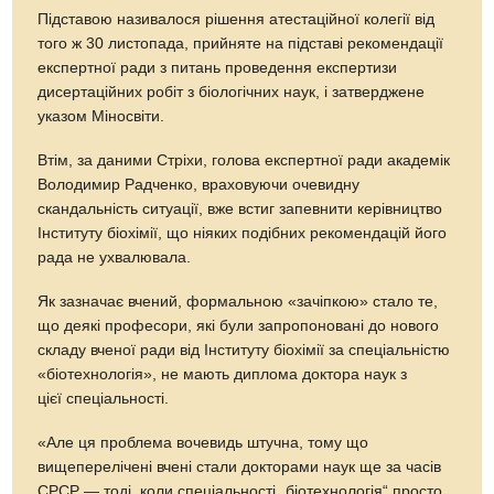
Підставою називалося рішення атестаційної колегії від
того ж 30 листопада, прийняте на підставі рекомендації
експертної ради з питань проведення експертизи
дисертаційних робіт з біологічних наук, і затверджене
указом Міносвіти.
Втім, за даними Стріхи, голова експертної ради академік
Володимир Радченко, враховуючи очевидну
скандальність ситуації, вже встиг запевнити керівництво
Інституту біохімії, що ніяких подібних рекомендацій його
рада не ухвалювала.
Як зазначає вчений, формальною «зачіпкою» стало те,
що деякі професори, які були запропоновані до нового
складу вченої ради від Інституту біохімії за спеціальністю
«біотехнологія», не мають диплома доктора наук з
цієї спеціальності.
«Але ця проблема вочевидь штучна, тому що
вищеперелічені вчені стали докторами наук ще за часів
СРСР — тоді, коли спеціальності „біотехнологія“ просто