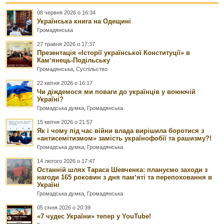
08 червня 2026 о 16:34
Українська книга на Одещині
Громадянська
27 травня 2026 о 17:37
Презентація «Історії української Конституції» в
Камʼянець-Подільську
Громадянська
,
Суспільство
22 квітня 2026 о 16:17
Чи діждемося ми поваги до українців у воюючій
Україні?
Громадська думка
,
Громадянська
15 квітня 2026 о 21:57
Як і чому під час війни влада вирішила боротися з
«антисемітизмом» замість українофобії та рашизму?!
Громадська думка
,
Громадянська
14 лютого 2026 о 17:47
Останній шлях Тараса Шевченка: плануємо заходи з
нагоди 165 роковин з дня памʼяті та перепоховання в
Україні
Громадська думка
,
Громадянська
05 січня 2026 о 20:39
«7 чудес України» тепер у YouTube!