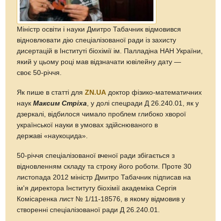
Міністр освіти і науки Дмитро Табачник відмовився
відновлювати дію спеціалізованої ради із захисту
дисертацій в Інституті біохімії ім. Палладіна НАН України,
який у цьому році мав відзначати ювілейну дату —
своє 50-річчя.
Як пише в статті для
ZN.UA
доктор фізико-математичних
наук
Максим Стріха
, у долі спецради Д 26.240.01, як у
дзеркалі, відбилося чимало проблем глибоко хворої
української науки в умовах здійснюваного в
державі «наукоцида».
50-річчя спеціалізованої вченої ради збігається з
відновленням складу та строку його роботи. Проте 30
листопада 2012 міністр Дмитро Табачник підписав на
ім'я директора Інституту біохімії академіка Сергія
Комісаренка лист № 1/11-18576, в якому відмовив у
створенні спеціалізованої ради Д 26.240.01.