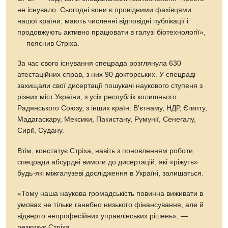
не існувало. Сьогодні вони є провідними фахівцями
нашої країни, мають численні відповідні публікації і
продовжують активно працювати в галузі біотехнології»,
— пояснив Стріха.
За час свого існування спецрада розглянула 630
атестаційних справ, з них 90 докторських. У спецраді
захищали свої дисертації пошукачі наукового ступеня з
різних міст України, з усіх республік колишнього
Радянського Союзу, з інших країн: В'єтнаму, НДР, Єгипту,
Мадагаскару, Мексики, Пакистану, Румунії, Сенегалу,
Сирії, Судану.
Втім, констатує Стріха, навіть з поновленням роботи
спецради абсурдні вимоги до дисертацій, які «ріжуть»
будь-які міжгалузеві дослідження в Україні, залишаться.
«Тому наша наукова громадськість повинна виживати в
умовах не тільки ганебно низького фінансування, але й
відверто непрофесійних управлінських рішень», —
резюмує Стріха.