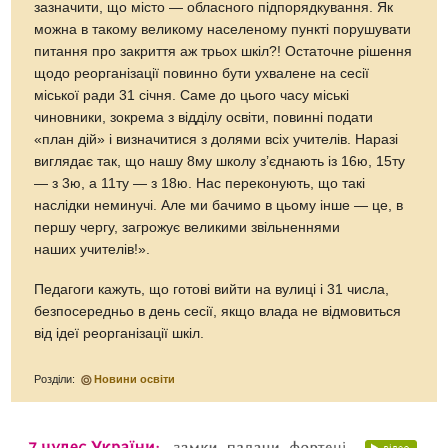
зазначити, що місто — обласного підпорядкування. Як
можна в такому великому населеному пункті порушувати
питання про закриття аж трьох шкіл?! Остаточне рішення
щодо реорганізації повинно бути ухвалене на сесії
міської ради 31 січня. Саме до цього часу міські
чиновники, зокрема з відділу освіти, повинні подати
«план дій» і визначитися з долями всіх учителів. Наразі
виглядає так, що нашу 8­му школу з’єднають із 16­ю, 15­ту
— з 3­ю, а 11­ту — з 18­ю. Нас переконують, що такі
наслідки неминучі. Але ми бачимо в цьому інше — це, в
першу чергу, загрожує великими звільненнями
наших учителів!».
Педагоги кажуть, що готові вийти на вулиці і 31 числа,
безпосередньо в день сесії, якщо влада не відмовиться
від ідеї реорганізації шкіл.
Розділи:
Новини освіти