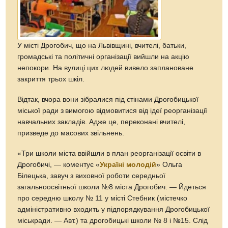
У місті Дрогобич, що на Львівщині, вчителі, батьки,
громадські та політичні організації вийшли на акцію
непокори. На вулиці цих людей вивело заплановане
закриття трьох шкіл.
Відтак, вчора вони зібралися під стінами Дрогобицької
міської ради з вимогою відмовитися від ідеї реорганізації
навчальних закладів. Адже це, переконані вчителі,
призведе до масових звільнень.
«Три школи міста ввійшли в план реорганізації освіти в
Дрогобичі, — коментує «
Україні молодій
» Ольга
Білецька, завуч з виховної роботи середньої
загальноосвітньої школи №8 міста Дрогобич. — Йдеться
про середню школу № 11 у місті Стебник (містечко
адміністративно входить у підпорядкування Дрогобицької
міськради. — Авт.) та дрогобицькі школи № 8 і №15. Слід