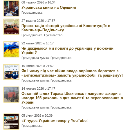
08 червня 2026 о 16:34
Українська книга на Одещині
Громадянська
27 травня 2026 о 17:37
Презентація «Історії української Конституції» в
Камʼянець-Подільську
Громадянська
,
Суспільство
22 квітня 2026 о 16:17
Чи діждемося ми поваги до українців у воюючій
Україні?
Громадська думка
,
Громадянська
15 квітня 2026 о 21:57
Як і чому під час війни влада вирішила боротися з
«антисемітизмом» замість українофобії та рашизму?!
Громадська думка
,
Громадянська
14 лютого 2026 о 17:47
Останній шлях Тараса Шевченка: плануємо заходи з
нагоди 165 роковин з дня памʼяті та перепоховання в
Україні
Громадська думка
,
Громадянська
05 січня 2026 о 20:39
«7 чудес України» тепер у YouTube!
Громадянська