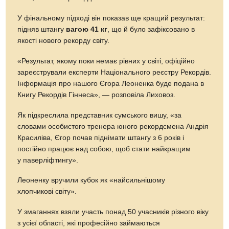
У фінальному підході він показав ще кращий результат:
підняв штангу
вагою 41 кг
, що й було зафіксовано в
якості нового рекорду світу.
«Результат, якому поки немає рівних у світі, офіційно
зареєстрували експерти Національного реєстру Рекордів.
Інформація про нашого Єгора Леоненка буде подана в
Книгу Рекордів Гіннеса», — розповіла Лиховоз.
Як підкреслила представник сумського вишу, «за
словами особистого тренера юного рекордсмена Андрія
Красиліва, Єгор почав піднімати штангу з 6 років і
постійно працює над собою, щоб стати найкращим
у паверліфтингу».
Леоненку вручили кубок як «найсильнішому
хлопчикові світу».
У змаганнях взяли участь понад 50 учасників різного віку
з усієї області, які професійно займаються