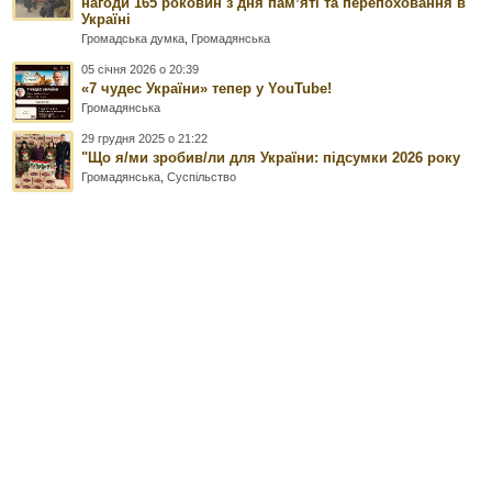
нагоди 165 роковин з дня памʼяті та перепоховання в
Україні
Громадська думка
,
Громадянська
05 січня 2026 о 20:39
«7 чудес України» тепер у YouTube!
Громадянська
29 грудня 2025 о 21:22
"Що я/ми зробив/ли для України: підсумки 2026 року
Громадянська
,
Суспільство