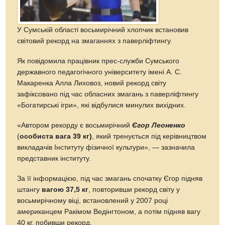
У Сумській області восьмирічний хлопчик встановив
світовий рекорд на змаганнях з паверліфтингу.
Як повідомила працівник прес-служби Сумського
державного педагогічного університету імені А. С.
Макаренка Алла Лиховоз, новий рекорд світу
зафіксовано під час обласних змагань з паверліфтингу
«Богатирські ігри», які відбулися минулих вихідних.
«Автором рекорду є восьмирічний
Єгор Леоненко
(
особиста вага 39 кг)
, який тренується під керівництвом
викладачів Інституту фізичної культури», — зазначила
представник інституту.
За її інформацією, під час змагань спочатку Єгор підняв
штангу
вагою 37,5 кг
, повторивши рекорд світу у
восьмирічному віці, встановлений у 2007 році
американцем Ракімом Ведінгтоном, а потім підняв вагу
40 кг, побивши рекорд.