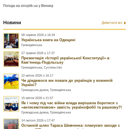
Погода на
sinoptik.ua
у Вінниці
Новини
Дивитися всі
08 червня 2026 о 16:34
Українська книга на Одещині
Громадянська
27 травня 2026 о 17:37
Презентація «Історії української Конституції» в
Камʼянець-Подільську
Громадянська
,
Суспільство
22 квітня 2026 о 16:17
Чи діждемося ми поваги до українців у воюючій
Україні?
Громадська думка
,
Громадянська
15 квітня 2026 о 21:57
Як і чому під час війни влада вирішила боротися з
«антисемітизмом» замість українофобії та рашизму?!
Громадська думка
,
Громадянська
14 лютого 2026 о 17:47
Останній шлях Тараса Шевченка: плануємо заходи з