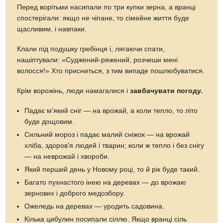
Перед ворітьми насипали по три купки зерна, а вранці
спостерігали: якщо не чіпане, то сімейне життя буде
щасливим, і навпаки.
Клали під подушку гребінця і, лягаючи спати,
нашіптували: «Суджений-ряжений, розчеши мені
волосся!» Хто присниться, з тим випаде пошлюбуватися.
Крім ворожінь, люди намагалися і
завбачувати погоду.
Падає м'який сніг — на врожай, а коли тепло, то літо
буде дощовим.
Сильний мороз і падає малий сніжок — на врожай
хліба, здоров'я людей і тварин; коли ж тепло і без снігу
— на неврожай і хвороби.
Який перший день у Новому році, то й рік буде такий.
Багато пухнастого інею на деревах — до врожаю
зернових і доброго медозбору.
Ожеледь на деревах — уродить садовина.
Кілька цибулин посипали сіллю. Якщо вранці сіль