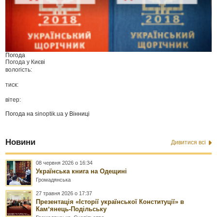
Погода
Погода у
Києві
вологість:
тиск:
вітер:
Погода на
sinoptik.ua
у Вінниці
Новини
Дивитися всі
08 червня 2026 о 16:34
Українська книга на Одещині
Громадянська
27 травня 2026 о 17:37
Презентація «Історії української Конституції» в
Камʼянець-Подільську