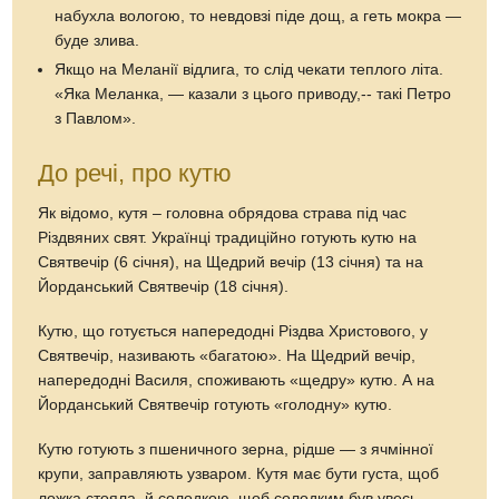
набухла вологою, то невдовзі піде дощ, а геть мокра —
буде злива.
Якщо на Меланії відлига, то слід чекати теплого літа.
«Яка Меланка, — казали з цього приводу,-- такі Петро
з Павлом».
До речі, про кутю
Як відомо, кутя – головна обрядова страва під час
Різдвяних свят. Українці традиційно готують кутю на
Святвечір (6 січня), на Щедрий вечір (13 січня) та на
Йорданський Святвечір (18 січня).
Кутю, що готується напередодні Різдва Христового, у
Святвечір, називають «багатою». На Щедрий вечір,
напередодні Василя, споживають «щедру» кутю. А на
Йорданський Святвечір готують «голодну» кутю.
Кутю готують з пшеничного зерна, рідше — з ячмінної
крупи, заправляють узваром. Кутя має бути густа, щоб
ложка стояла, й солодкою, щоб солодким був увесь