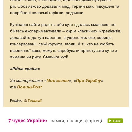
рік. Обов’язково додавали мед, тертий мак, підсушені та
подрібнені волоські горішки, родзинки.
Кулінарні сайти радять: аби кутя вдалась смачною, не
бійтесь експериментували – окрім класичних інгредієнтів,
додавайте до куті варення, згущене молоко, корицю,
консервовані і свіжі фрукти, ягоди. А ті, хто не любить
пшеничної каші, можуть спробувати приготувати кутю з
ячменю чи рису. Смачної куті!
«Рідна країна»
За матеріалами «
Моє місто
», «
Про Україну
»
та
ВолиньPost
Розділи:
Традиції