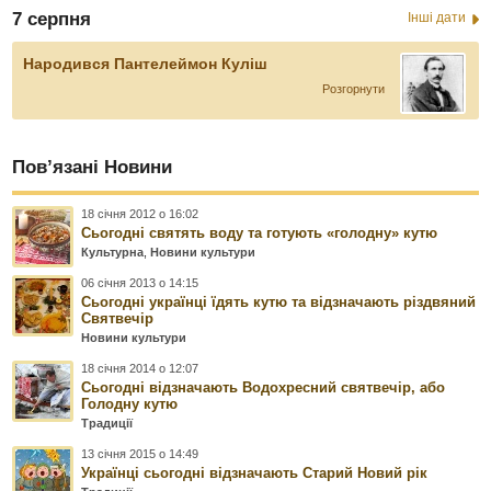
7 серпня
Інші дати
Народився Пантелеймон Куліш
Розгорнути
Пов’язані Новини
18 січня 2012 о 16:02
Сьогодні святять воду та готують «голодну» кутю
Культурна
,
Новини культури
06 січня 2013 о 14:15
Сьогодні українці їдять кутю та відзначають різдвяний
Cвятвечір
Новини культури
18 січня 2014 о 12:07
Сьогодні відзначають Водохресний святвечір, або
Голодну кутю
Традиції
13 січня 2015 о 14:49
Українці сьогодні відзначають Старий Новий рік