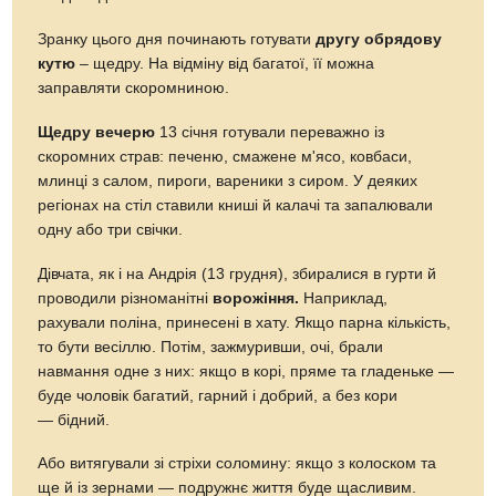
Зранку цього дня починають готувати
другу обрядову
кутю
– щедру. На відміну від багатої, її можна
заправляти скоромниною.
Щедру вечерю
13 січня готували переважно із
скоромних страв: печеню, смажене м'ясо, ковбаси,
млинці з салом, пироги, вареники з сиром. У деяких
регіонах на стіл ставили книші й калачі та запалювали
одну або три свічки.
Дівчата, як і на Андрія (13 грудня), збиралися в гурти й
проводили різноманітні
ворожіння.
Наприклад,
рахували поліна, принесені в хату. Якщо парна кількість,
то бути весіллю. Потім, зажмуривши, очі, брали
навмання одне з них: якщо в корі, пряме та гладеньке —
буде чоловік багатий, гарний і добрий, а без кори
— бідний.
Або витягували зі стріхи соломину: якщо з колоском та
ще й із зернами — подружнє життя буде щасливим.