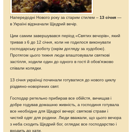
Напередодні Нового року за старим стилем –
13 січня
—
в Україні відзначали Щедрий вечір.
Цим самим завершувався період «Святих вечорів», який
тривав з 6 до 12 січня, коли не годилося виконувати
господарську роботу (окрім догляду за худобою).
Протягом цього тижня люди влаштовували святкові
застілля, ходили один до одного в гості й обов'язково
співали колядки.
13 січня українці починали готуватися до нового циклу
різдвяно-новорічних свят.
Господар ретельно прибирав все обійстя, вичищав і
добре годував домашню живність, а господиня готувала
все необхідне для Щедрої вечері: святкові страви і
чистий одяг для родини. Люди вважали, що цього вечора
з неба сходить Щедрий бог, оглядає все господарство і
входить до хати.