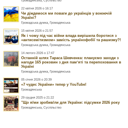
Громадянська
,
Суспільство
22 квітня 2026 о 16:17
Чи діждемося ми поваги до українців у воюючій
Україні?
Громадська думка
,
Громадянська
15 квітня 2026 о 21:57
Як і чому під час війни влада вирішила боротися з
«антисемітизмом» замість українофобії та рашизму?!
Громадська думка
,
Громадянська
14 лютого 2026 о 17:47
Останній шлях Тараса Шевченка: плануємо заходи з
нагоди 165 роковин з дня памʼяті та перепоховання в
Україні
Громадська думка
,
Громадянська
05 січня 2026 о 20:39
«7 чудес України» тепер у YouTube!
Громадянська
29 грудня 2025 о 21:22
"Що я/ми зробив/ли для України: підсумки 2026 року
Громадянська
,
Суспільство