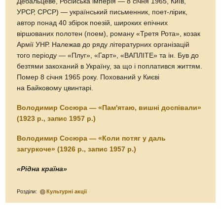
Дебальцеве, Російська імперія — 8 січня 1965, Київ,
УРСР, СРСР) — український письменник, поет-лірик,
автор понад 40 збірок поезій, широких епічних
віршованих полотен (поем), роману «Третя Рота», козак
Армії УНР. Належав до ряду літературних організацій
того періоду — «Плуг», «Гарт», «ВАПЛІТЕ» та ін. Був до
безтями закоханий в Україну, за що і поплатився життям.
Помер 8 січня 1965 року. Похований у Києві
на Байковому цвинтарі.
Володимир Сосюра — «Пам'ятаю, вишні доспівали»
(1923 р., запис 1957 р.)
Володимир Сосюра — «Коли потяг у даль
загуркоче» (1926 р., запис 1957 р.)
«Рідна країна»
Розділи:
Культурні акції