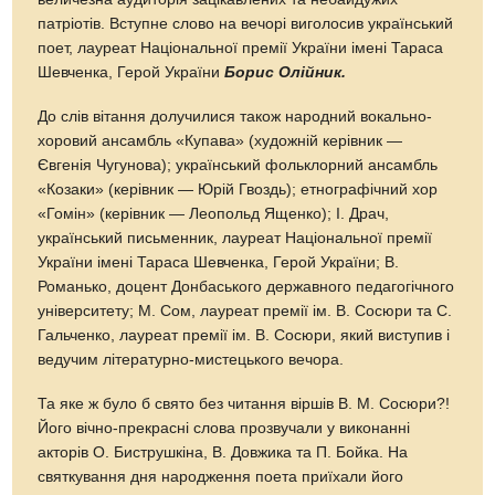
патріотів. Вступне слово на вечорі виголосив український
поет, лауреат Національної премії України імені Тараса
Шевченка, Герой України
Борис Олійник.
До слів вітання долучилися також народний вокально-
хоровий ансамбль «Купава» (художній керівник —
Євгенія Чугунова); український фольклорний ансамбль
«Козаки» (керівник — Юрій Гвоздь); етнографічний хор
«Гомін» (керівник — Леопольд Ященко); І. Драч,
український письменник, лауреат Національної премії
України імені Тараса Шевченка, Герой України; В.
Романько, доцент Донбаського державного педагогічного
університету; М. Сом, лауреат премії ім. В. Сосюри та С.
Гальченко, лауреат премії ім. В. Сосюри, який виступив і
ведучим літературно-мистецького вечора.
Та яке ж було б свято без читання віршів В. М. Сосюри?!
Його вічно-прекрасні слова прозвучали у виконанні
акторів О. Биструшкіна, В. Довжика та П. Бойка. На
святкування дня народження поета приїхали його