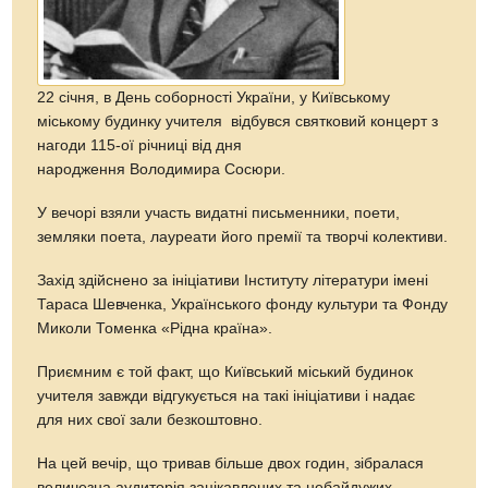
22 січня, в День соборності України, у Київському
міському будинку учителя відбувся святковий концерт з
нагоди 115-ої річниці від дня
народження Володимира Сосюри.
У вечорі взяли участь видатні письменники, поети,
земляки поета, лауреати його премії та творчі колективи.
Захід здійснено за ініціативи Інституту літератури імені
Тараса Шевченка, Українського фонду культури та Фонду
Миколи Томенка «Рідна країна».
Приємним є той факт, що Київський міський будинок
учителя завжди відгукується на такі ініціативи і надає
для них свої зали безкоштовно.
На цей вечір, що тривав більше двох годин, зібралася
величезна аудиторія зацікавлених та небайдужих