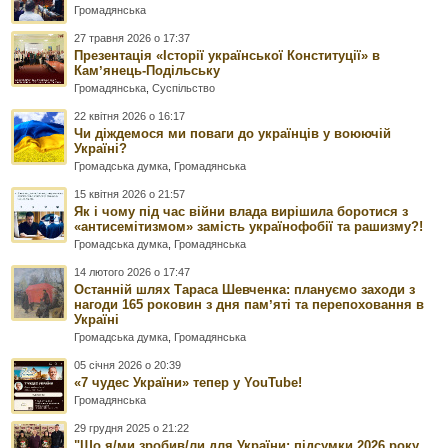
Громадянська
27 травня 2026 о 17:37
Презентація «Історії української Конституції» в
Камʼянець-Подільську
Громадянська
,
Суспільство
22 квітня 2026 о 16:17
Чи діждемося ми поваги до українців у воюючій
Україні?
Громадська думка
,
Громадянська
15 квітня 2026 о 21:57
Як і чому під час війни влада вирішила боротися з
«антисемітизмом» замість українофобії та рашизму?!
Громадська думка
,
Громадянська
14 лютого 2026 о 17:47
Останній шлях Тараса Шевченка: плануємо заходи з
нагоди 165 роковин з дня памʼяті та перепоховання в
Україні
Громадська думка
,
Громадянська
05 січня 2026 о 20:39
«7 чудес України» тепер у YouTube!
Громадянська
29 грудня 2025 о 21:22
"Що я/ми зробив/ли для України: підсумки 2026 року