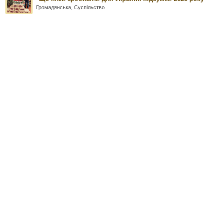
Громадянська
,
Суспільство