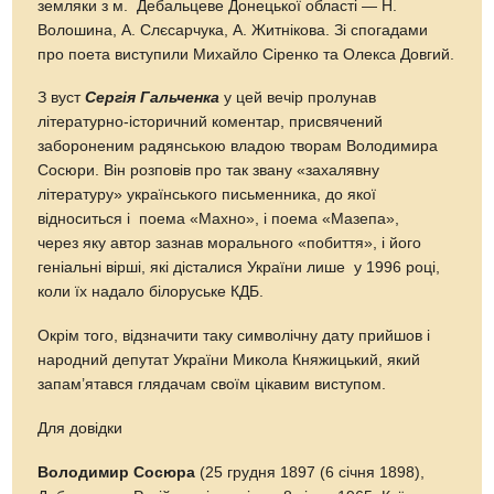
земляки з м. Дебальцеве Донецької області — Н.
Волошина, А. Слєсарчука, А. Житнікова. Зі спогадами
про поета виступили Михайло Сіренко та Олекса Довгий.
З вуст
Сергія Гальченка
у цей вечір пролунав
літературно-історичний коментар, присвячений
забороненим радянською владою творам Володимира
Сосюри. Він розповів про так звану «захалявну
літературу» українського письменника, до якої
відноситься і поема «Махно», і поема «Мазепа»,
через яку автор зазнав морального «побиття», і його
геніальні вірші, які дісталися України лише у 1996 році,
коли їх надало білоруське КДБ.
Окрім того, відзначити таку символічну дату прийшов і
народний депутат України Микола Княжицький, який
запам’ятався глядачам своїм цікавим виступом.
Для довідки
Володимир Сосюра
(25 грудня 1897 (6 січня 1898),