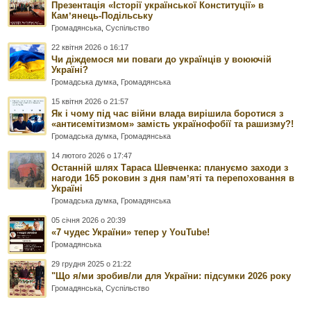
Презентація «Історії української Конституції» в
Камʼянець-Подільську
Громадянська
,
Суспільство
22 квітня 2026 о 16:17
Чи діждемося ми поваги до українців у воюючій
Україні?
Громадська думка
,
Громадянська
15 квітня 2026 о 21:57
Як і чому під час війни влада вирішила боротися з
«антисемітизмом» замість українофобії та рашизму?!
Громадська думка
,
Громадянська
14 лютого 2026 о 17:47
Останній шлях Тараса Шевченка: плануємо заходи з
нагоди 165 роковин з дня памʼяті та перепоховання в
Україні
Громадська думка
,
Громадянська
05 січня 2026 о 20:39
«7 чудес України» тепер у YouTube!
Громадянська
29 грудня 2025 о 21:22
"Що я/ми зробив/ли для України: підсумки 2026 року
Громадянська
,
Суспільство