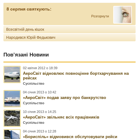
8 серпня святкують:
Розгорнути
Всесвітній день кішок
Народився Юрій Федькович
Пов’язані Новини
02 квітня 2012 о 18:39
АероСвіт відновлює повноцінне бортхарчування на
рейсах
Суспільство
04 січня 2013 о 10:42
«АероСвіт» подав заяву про банкрутство
Суспільство
10 січня 2013 о 14:25
«АероСвіт» звільняє всіх працівників
Суспільство
04 січня 2013 о 12:28
«Бориспіль» відмовився обслуговувати рейси