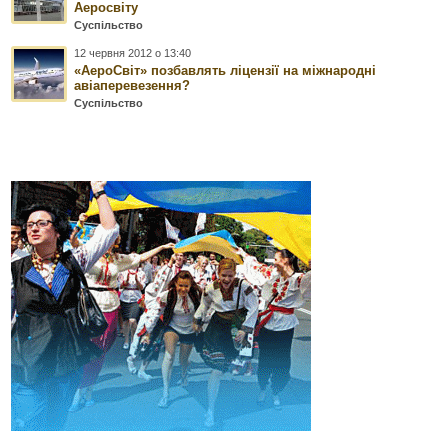
Аеросвіту
Суспільство
12 червня 2012 о 13:40
«АероСвіт» позбавлять ліцензії на міжнародні
авіаперевезення?
Суспільство