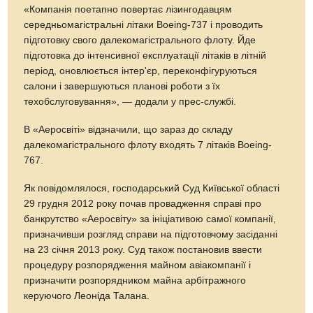
«Компанія поетапно повертає лізингодавцям
середньомагістральні літаки Boeing-737 і проводить
підготовку свого далекомагістрального флоту. Йде
підготовка до інтенсивної експлуатації літаків в літній
період, оновлюється інтер'єр, переконфігуруються
салони і завершуються планові роботи з їх
техобслуговування», — додали у прес-службі.
В «Аеросвіті» відзначили, що зараз до складу
далекомагістрального флоту входять 7 літаків Boeing-
767.
Як повідомлялося, господарський Суд Київської області
29 грудня 2012 року почав провадження справі про
банкрутство «Аеросвіту» за ініціативою самої компанії,
призначивши розгляд справи на підготовчому засіданні
на 23 січня 2013 року. Суд також постановив ввести
процедуру розпорядження майном авіакомпанії і
призначити розпорядником майна арбітражного
керуючого Леоніда Талана.