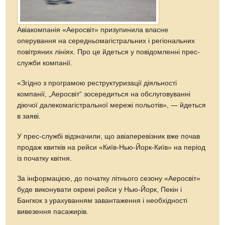
Авіакомпанія «Аеросвіт» призупинила власне
оперування на середньомагістральних і регіональних
повітряних лініях. Про це йдеться у повідомленні прес-
служби компанії.
«Згідно з програмою реструктуризації діяльності
компанії, „Аеросвіт“ зосередиться на обслуговуванні
діючої далекомагістральної мережі польотів», — йдеться
в заяві.
У прес-службі відзначили, що авіаперевізник вже почав
продаж квитків на рейси «Київ-Нью-Йорк-Київ» на період
із початку квітня.
За інформацією, до початку літнього сезону «Аеросвіт»
буде виконувати окремі рейси у Нью-Йорк, Пекін і
Бангкок з урахуванням завантаження і необхідності
вивезення пасажирів.