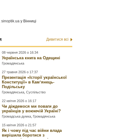
а
sinoptik.ua
у Вінниці
и
Дивитися всі
08 червня 2026 о 16:34
Українська книга на Одещині
Громадянська
27 травня 2026 о 17:37
Презентація «Історії української
Конституції» в Камʼянець-
Подільську
Громадянська
,
Суспільство
22 квітня 2026 о 16:17
Чи діждемося ми поваги до
українців у воюючій Україні?
Громадська думка
,
Громадянська
15 квітня 2026 о 21:57
Як і чому під час війни влада
вирішила боротися з