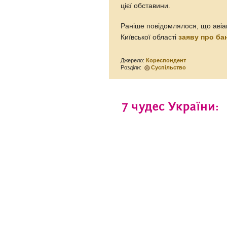
цієї обставини.
Раніше повідомлялося, що авіа
Київської області
заяву про ба
Джерело:
Кореспондент
Розділи:
Суспільство