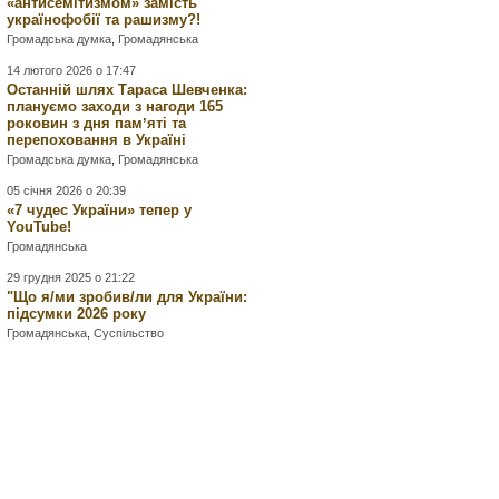
«антисемітизмом» замість
українофобії та рашизму?!
Громадська думка
,
Громадянська
14 лютого 2026 о 17:47
Останній шлях Тараса Шевченка:
плануємо заходи з нагоди 165
роковин з дня памʼяті та
перепоховання в Україні
Громадська думка
,
Громадянська
05 січня 2026 о 20:39
«7 чудес України» тепер у
YouTube!
Громадянська
29 грудня 2025 о 21:22
"Що я/ми зробив/ли для України:
підсумки 2026 року
Громадянська
,
Суспільство