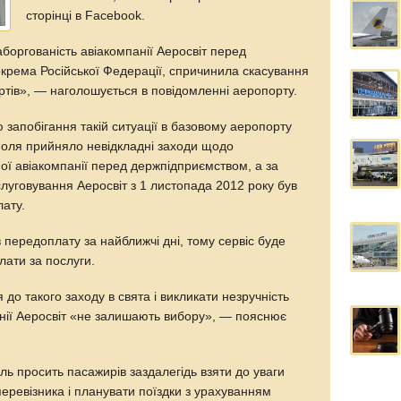
сторінці в Facebook.
боргованість авіакомпанії Аеросвіт перед
окрема Російської Федерації, спричинила скасування
ортів», — наголошується в повідомленні аеропорту.
 запобігання такій ситуації в базовому аеропорту
поля прийняло невідкладні заходи щодо
ної авіакомпанії перед держпідприємством, а за
луговування Аеросвіт з 1 листопада 2012 року був
ату.
 передоплату за найближчі дні, тому сервіс буде
ати за послуги.
 до такого заходу в свята і викликати незручність
анії Аеросвіт «не залишають вибору», — пояснює
ь просить пасажирів заздалегідь взяти до уваги
еревізника і планувати поїздки з урахуванням