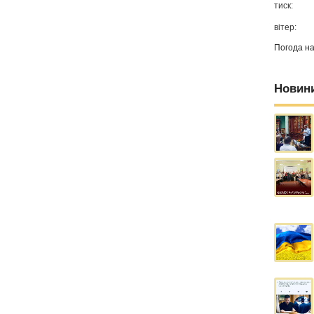
тиск:
вітер:
Погода н
Новин