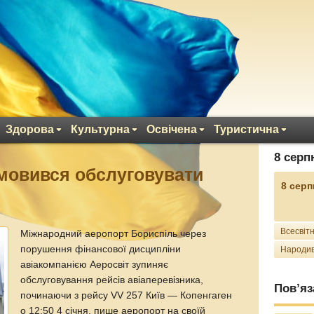
Здорова
Культурна
Освічена
Туристична
8 серп
мовився обслуговувати
8 серп
Всесвітн
Міжнародний аеропорт Бориспіль через
порушення фінансової дисципліни
Народив
авіакомпанією Аеросвіт зупиняє
обслуговування рейсів авіаперевізника,
Пов’яз
починаючи з рейсу VV 257 Київ — Копенгаген
о 12:50 4 січня, пише аеропорт на своїй