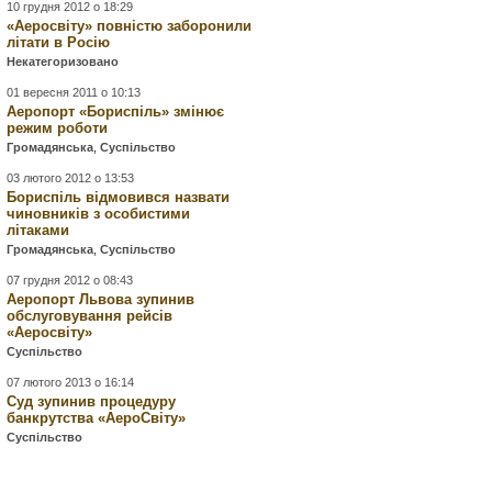
10 грудня 2012 о 18:29
«Аеросвіту» повністю заборонили
літати в Росію
Некатегоризовано
01 вересня 2011 о 10:13
Аеропорт «Бориспіль» змінює
режим роботи
Громадянська
,
Суспільство
03 лютого 2012 о 13:53
Бориспіль відмовився назвати
чиновників з особистими
літаками
Громадянська
,
Суспільство
07 грудня 2012 о 08:43
Аеропорт Львова зупинив
обслуговування рейсів
«Аеросвіту»
Суспільство
07 лютого 2013 о 16:14
Суд зупинив процедуру
банкрутства «АероСвіту»
Суспільство