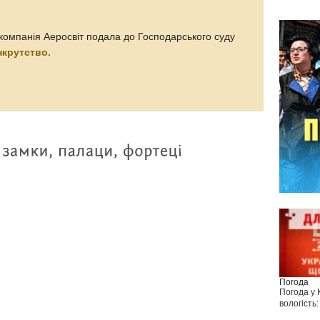
компанія Аеросвіт подала до Господарського суду
нкрутство.
Погода
Погода у
вологість: