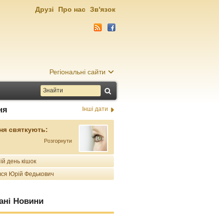
Друзі
Про нас
Зв'язок
Регіональні сайти
ня
Інші дати
ня святкують:
Розгорнути
ій день кішок
ся Юрій Федькович
ані Новини