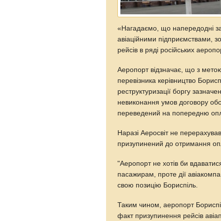
«Нагадаємо, що напередодні за
авіаційними підприємствами, з
рейсів в ряді російських аероп
Аеропорт відзначає, що з метою
перевізника керівництво Борис
реструктуризації боргу зазначе
невиконання умов договору обс
переведений на попередню опл
Наразі Аеросвіт не перерахував
призупинений до отримання опл
"Аеропорт не хотів би вдаватися
пасажирам, проте дії авіакомп
свою позицію Бориспіль.
Таким чином, аеропорт Бориспіл
факт призупинення рейсів авіап