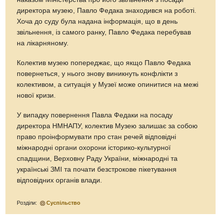
директора музею, Павло Федака знаходився на роботі.
Хоча до суду була надана інформація, що в день
звільнення, із самого ранку, Павло Федака перебував
на лікарняному.
Колектив музею попереджає, що якщо Павло Федака
повернеться, у нього знову виникнуть конфлікти з
колективом, а ситуація у Музеї може опинитися на межі
нової кризи.
У випадку повернення Павла Федаки на посаду
директора НМНАПУ, колектив Музею залишає за собою
право проінформувати про стан речей відповідні
міжнародні органи охорони історико-культурної
спадщини, Верховну Раду України, міжнародні та
українські ЗМІ та почати безстрокове пікетування
відповідних органів влади.
Розділи:
Суспільство