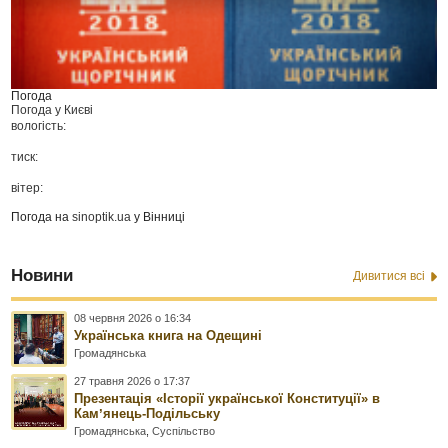
Погода
Погода у
Києві
вологість:
тиск:
вітер:
Погода на
sinoptik.ua
у Вінниці
Новини
Дивитися всі
08 червня 2026 о 16:34
Українська книга на Одещині
Громадянська
27 травня 2026 о 17:37
Презентація «Історії української Конституції» в
Камʼянець-Подільську
Громадянська
,
Суспільство