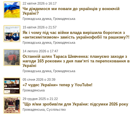
22 квітня 2026 о 16:17
Чи діждемося ми поваги до українців у воюючій
Україні?
Громадська думка
,
Громадянська
15 квітня 2026 о 21:57
Як і чому під час війни влада вирішила боротися з
«антисемітизмом» замість українофобії та рашизму?!
Громадська думка
,
Громадянська
14 лютого 2026 о 17:47
Останній шлях Тараса Шевченка: плануємо заходи з
нагоди 165 роковин з дня памʼяті та перепоховання в
Україні
Громадська думка
,
Громадянська
05 січня 2026 о 20:39
«7 чудес України» тепер у YouTube!
Громадянська
29 грудня 2025 о 21:22
"Що я/ми зробив/ли для України: підсумки 2026 року
Громадянська
,
Суспільство