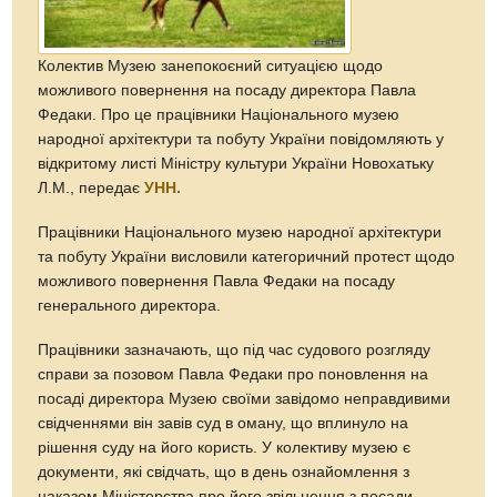
Колектив Музею занепокоєний ситуацією щодо
можливого повернення на посаду директора Павла
Федаки. Про це працівники Національного музею
народної архітектури та побуту України повідомляють у
відкритому листі Міністру культури України Новохатьку
Л.М., передає
УНН.
Працівники Національного музею народної архітектури
та побуту України висловили категоричний протест щодо
можливого повернення Павла Федаки на посаду
генерального директора.
Працівники зазначають, що під час судового розгляду
справи за позовом Павла Федаки про поновлення на
посаді директора Музею своїми завідомо неправдивими
свідченнями він завів суд в оману, що вплинуло на
рішення суду на його користь. У колективу музею є
документи, які свідчать, що в день ознайомлення з
наказом Міністерства про його звільнення з посади