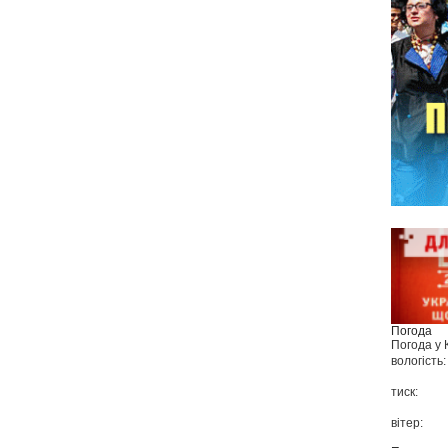
Погода
Погода у
вологість:
тиск:
вітер: