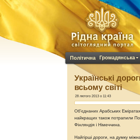
Громадянська
Політична
Українські дорог
всьому світі
28 лютого 2013 о 11:43
Об'єднаних Арабських Еміратах і
найкращих також потрапили Порт
Фінляндія і Німеччина.
Найгірші дороги, на думку міжна