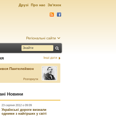
Друзі
Про нас
Зв'язок
Регіональні сайти
ня
Інші дати
ився Пантелеймон
Розгорнути
ані Новини
23 серпня 2012 о 09:09
Українські дороги визнали
одними з найгірших у світі