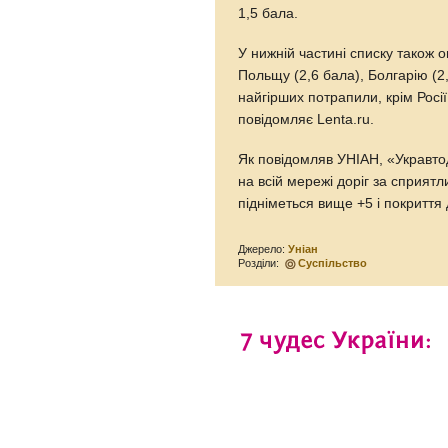
1,5 бала.
У нижній частині списку також 
Польщу (2,6 бала), Болгарію (2,
найгірших потрапили, крім Росії,
повідомляє Lenta.ru.
Як повідомляв УНІАН, «Укравт
на всій мережі доріг за сприят
підніметься вище +5 і покриття 
Джерело:
Уніан
Розділи:
Суспільство