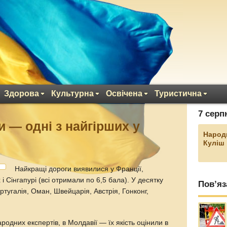
Здорова
Культурна
Освічена
Туристична
7 серп
и — одні з найгірших у
Народ
Куліш
Найкращі дороги виявилися у Франції,
 Сінгапурі (всі отримали по 6,5 бала). У десятку
Пов’яз
угалія, Оман, Швейцарія, Австрія, Гонконг,
родних експертів, в Молдавії — їх якість оцінили в