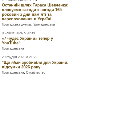
Останній шлях Тараса Шевченка:
плануємо заходи з нагоди 165
роковин з дня памʼяті та
перепоховання в Україні
Громадська думка
,
Громадянська
05 січня 2026 о 20:39
«7 чудес України» тепер у
YouTube!
Громадянська
29 грудня 2025 о 21:22
"Що я/ми зробив/ли для України:
підсумки 2026 року
Громадянська
,
Суспільство