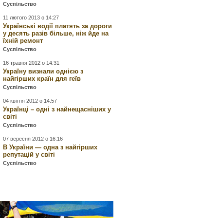
Суспільство
11 лютого 2013 о 14:27
Українські водії платять за дороги
у десять разів більше, ніж йде на
їхній ремонт
Суспільство
16 травня 2012 о 14:31
Україну визнали однією з
найгірших країн для геїв
Суспільство
04 квітня 2012 о 14:57
Українці – одні з найнещаcніших у
світі
Суспільство
07 вересня 2012 о 16:16
В України — одна з найгірших
репутацій у світі
Суспільство