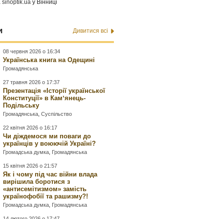
а
sinoptik.ua
у Вінниці
и
Дивитися всі
08 червня 2026 о 16:34
Українська книга на Одещині
Громадянська
27 травня 2026 о 17:37
Презентація «Історії української
Конституції» в Камʼянець-
Подільську
Громадянська
,
Суспільство
22 квітня 2026 о 16:17
Чи діждемося ми поваги до
українців у воюючій Україні?
Громадська думка
,
Громадянська
15 квітня 2026 о 21:57
Як і чому під час війни влада
вирішила боротися з
«антисемітизмом» замість
українофобії та рашизму?!
Громадська думка
,
Громадянська
14 лютого 2026 о 17:47