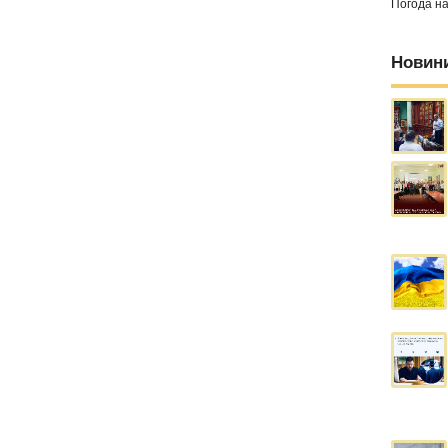
Погода н
Новин