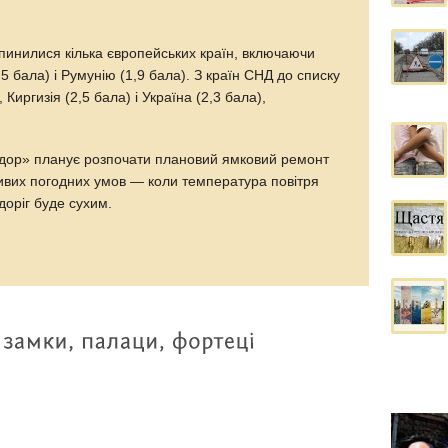
опинилися кілька європейських країн, включаючи
5 бала) і Румунію (1,9 бала). З країн СНД до списку
 Киргизія (2,5 бала) і Україна (2,3 бала),
одор» планує розпочати плановий ямковий ремонт
ливих погодних умов — коли температура повітря
доріг буде сухим.