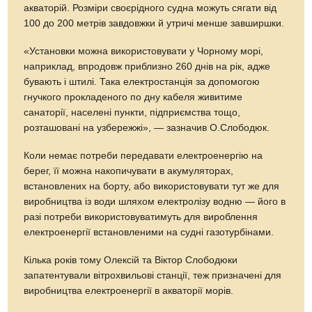
акваторій. Розміри своєрідного судна можуть сягати від
100 до 200 метрів завдовжки й утричі менше завширшки.
«Установки можна використовувати у Чорному морі,
наприклад, впродовж приблизно 260 днів на рік, адже
бувають і штилі. Така електростанція за допомогою
гнучкого прокладеного по дну кабеля живитиме
санаторії, населені пункти, підприємства тощо,
розташовані на узбережжі», — зазначив О.Слободюк.
Коли немає потреби передавати електроенергію на
берег, її можна накопичувати в акумуляторах,
встановлених на борту, або використовувати тут же для
виробництва із води шляхом електролізу водню — його в
разі потреби використовуватимуть для вироблення
електроенергії встановленими на судні газотурбінами.
Кілька років тому Олексій та Віктор Слободюки
запатентували вітрохвильові станції, теж призначені для
виробництва електроенергії в акваторії морів.