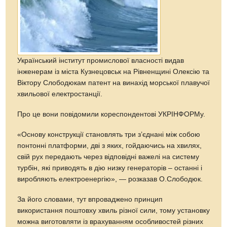
Український інститут промислової власності видав
інженерам із міста Кузнецовськ на Рівненщині Олексію та
Віктору Слободюкам патент на винахід морської плавучої
хвильової електростанції.
Про це вони повідомили кореспондентові УКРІНФОРМу.
«Основу конструкції становлять три з’єднані між собою
понтонні платформи, дві з яких, гойдаючись на хвилях,
свій рух передають через відповідні важелі на систему
турбін, які приводять в дію низку генераторів – останні і
виробляють електроенергію», — розказав О.Слободюк.
За його словами, тут впроваджено принцип
використання поштовху хвиль різної сили, тому установку
можна виготовляти із врахуванням особливостей різних