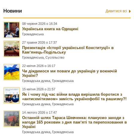
Новини
Дивитися всі
08 червня 2026 о 16:34
Українська книга на Одещині
Громадянська
27 травня 2026 о 17:37
Презентація «Історії української Конституції» в
Камʼянець-Подільську
Громадянська
,
Суспільство
22 квітня 2026 о 16:17
Чи діждемося ми поваги до українців у воюючій
Україні?
Громадська думка
,
Громадянська
15 квітня 2026 о 21:57
Як і чому під час війни влада вирішила боротися з
«антисемітизмом» замість українофобії та рашизму?!
Громадська думка
,
Громадянська
14 лютого 2026 о 17:47
Останній шлях Тараса Шевченка: плануємо заходи з
нагоди 165 роковин з дня памʼяті та перепоховання в
Україні
Громадська думка
,
Громадянська