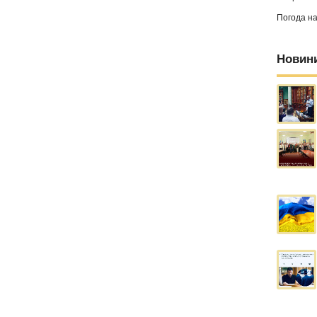
Погода н
Новин