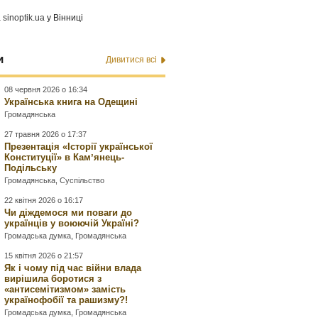
а
sinoptik.ua
у Вінниці
и
Дивитися всі
08 червня 2026 о 16:34
Українська книга на Одещині
Громадянська
27 травня 2026 о 17:37
Презентація «Історії української
Конституції» в Камʼянець-
Подільську
Громадянська
,
Суспільство
22 квітня 2026 о 16:17
Чи діждемося ми поваги до
українців у воюючій Україні?
Громадська думка
,
Громадянська
15 квітня 2026 о 21:57
Як і чому під час війни влада
вирішила боротися з
«антисемітизмом» замість
українофобії та рашизму?!
Громадська думка
,
Громадянська