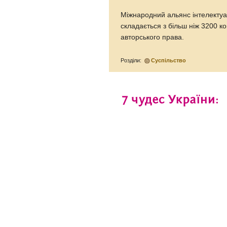
Міжнародний альянс інтелектуал
складається з більш ніж 3200 к
авторського права.
Розділи:
Суспільство