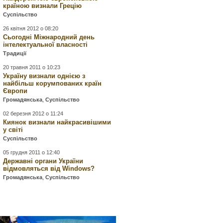
країною визнали Грецію
Суспільство
26 квітня 2012 о 08:20
Сьогодні Міжнародний день
інтелектуальної власності
Традиції
20 травня 2011 о 10:23
Україну визнали однією з
найбільш корумпованих країн
Європи
Громадянська
,
Суспільство
02 березня 2012 о 11:24
Киянок визнали найкрасивішими
у світі
Суспільство
05 грудня 2011 о 12:40
Державні органи України
відмовляться від Windows?
Громадянська
,
Суспільство