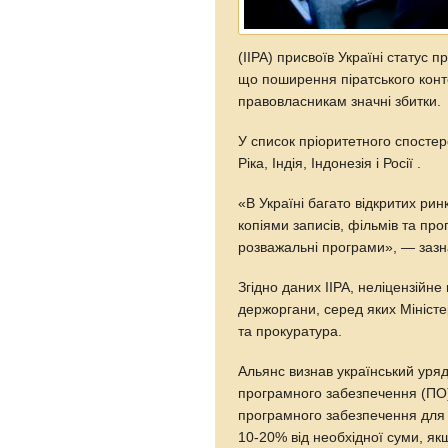
(IIPA) присвоїв Україні статус 
що поширення піратського конт
правовласникам значні збитки.
У список пріоритетного спостер
Ріка, Індія, Індонезія і Росії .
«В Україні багато відкритих ринк
копіями записів, фільмів та пр
розважальні програми», — зазна
Згідно даних IIPA, неліцензійн
держоргани, серед яких Мініст
та прокуратура.
Альянс визнав український ур
програмного забезпечення (ПО) 
програмного забезпечення для 
10-20% від необхідної суми, я