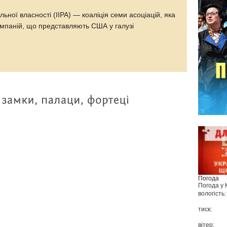
ьної власності (IIPA) — коаліція семи асоціацій, яка
омпаній, що представляють США у галузі
Погода
Погода у
вологість:
тиск:
вітер: