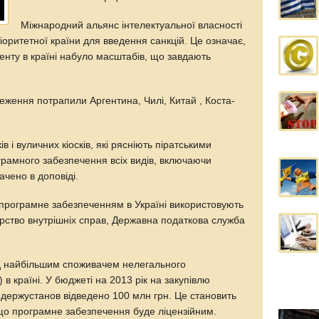
Міжнародний альянс інтелектуальної власності
пріоритетної країни для введення санкцій. Це означає,
енту в країні набуло масштабів, що завдають
еження потрапили Аргентина, Чилі, Китай , Коста-
ів і вуличних кіосків, які рясніють піратськими
ограмного забезпечення всіх видів, включаючи
чено в доповіді.
е програмне забезпеченням в Україні використовують
ерство внутрішніх справ, Державна податкова служба
яд найбільшим споживачем нелегального
в країні. У бюджеті на 2013 рік на закупівлю
держустанов відведено 100 млн грн. Це становить
кщо програмне забезпечення буде ліцензійним.