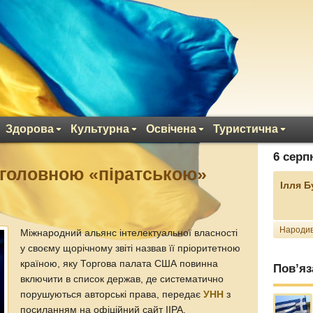
Здорова
Культурна
Освічена
Туристична
6 серп
 головною «піратською»
Ілля 
Народив
Міжнародний альянс інтелектуальної власності
у своєму щорічному звіті назвав її пріоритетною
країною, яку Торгова палата США повинна
Пов’яз
включити в список держав, де систематично
порушуються авторські права, передає
УНН
з
посиланням на офіційний сайт IIPA.