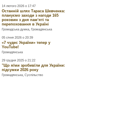
14 лютого 2026 о 17:47
Останній шлях Тараса Шевченка:
плануємо заходи з нагоди 165
роковин з дня памʼяті та
перепоховання в Україні
Громадська думка
,
Громадянська
05 січня 2026 о 20:39
«7 чудес України» тепер у
YouTube!
Громадянська
29 грудня 2025 о 21:22
"Що я/ми зробив/ли для України:
підсумки 2026 року
Громадянська
,
Суспільство