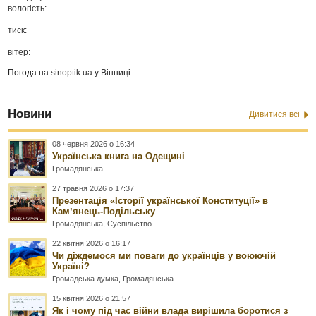
вологість:
тиск:
вітер:
Погода на
sinoptik.ua
у Вінниці
Новини
Дивитися всі
08 червня 2026 о 16:34
Українська книга на Одещині
Громадянська
27 травня 2026 о 17:37
Презентація «Історії української Конституції» в
Камʼянець-Подільську
Громадянська
,
Суспільство
22 квітня 2026 о 16:17
Чи діждемося ми поваги до українців у воюючій
Україні?
Громадська думка
,
Громадянська
15 квітня 2026 о 21:57
Як і чому під час війни влада вирішила боротися з