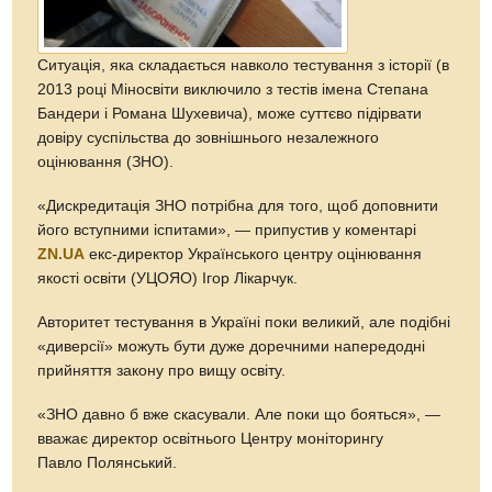
Ситуація, яка складається навколо тестування з історії (в
2013 році Міносвіти виключило з тестів імена Степана
Бандери і Романа Шухевича), може суттєво підірвати
довіру суспільства до зовнішнього незалежного
оцінювання (ЗНО).
«Дискредитація ЗНО потрібна для того, щоб доповнити
його вступними іспитами», — припустив у коментарі
ZN.UA
екс-директор Українського центру оцінювання
якості освіти (УЦОЯО) Ігор Лікарчук.
Авторитет тестування в Україні поки великий, але подібні
«диверсії» можуть бути дуже доречними напередодні
прийняття закону про вищу освіту.
«ЗНО давно б вже скасували. Але поки що бояться», —
вважає директор освітнього Центру моніторингу
Павло Полянський.