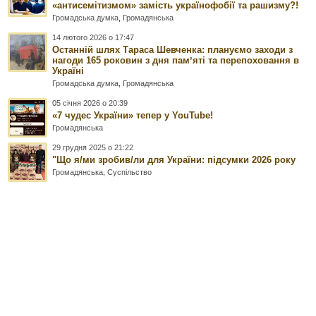
«антисемітизмом» замість українофобії та рашизму?!
Громадська думка
,
Громадянська
14 лютого 2026 о 17:47
Останній шлях Тараса Шевченка: плануємо заходи з
нагоди 165 роковин з дня памʼяті та перепоховання в
Україні
Громадська думка
,
Громадянська
05 січня 2026 о 20:39
«7 чудес України» тепер у YouTube!
Громадянська
29 грудня 2025 о 21:22
"Що я/ми зробив/ли для України: підсумки 2026 року
Громадянська
,
Суспільство