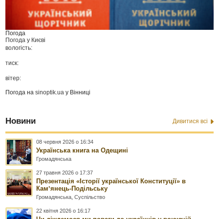
Погода
Погода у
Києві
вологість:
тиск:
вітер:
Погода на
sinoptik.ua
у Вінниці
Новини
Дивитися всі
08 червня 2026 о 16:34
Українська книга на Одещині
Громадянська
27 травня 2026 о 17:37
Презентація «Історії української Конституції» в
Камʼянець-Подільську
Громадянська
,
Суспільство
22 квітня 2026 о 16:17