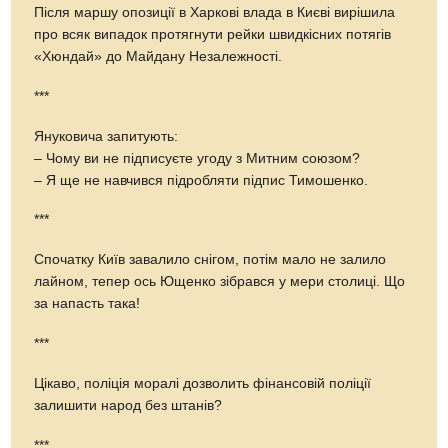
Після маршу опозиції в Харкові влада в Києві вирішила
про всяк випадок протягнути рейки швидкісних потягів
«Хюндай» до Майдану Незалежності.
***
Януковича запитують:
– Чому ви не підписуєте угоду з Митним союзом?
– Я ще не навчився підробляти підпис Тимошенко.
***
Спочатку Київ завалило снігом, потім мало не залило
лайном, тепер ось Ющенко зібрався у мери столиці. Що
за напасть така!
***
Цікаво, поліція моралі дозволить фінансовій поліції
залишити народ без штанів?
***