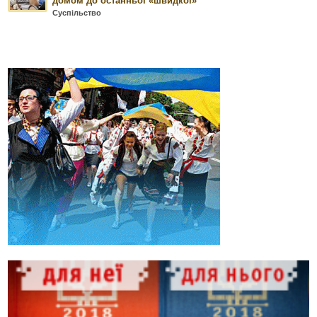
домом до останньої «швидкої»
Суспільство