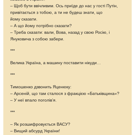
– Щоб бути ввічливим. Ось приїде до нас у гості Путін,
привітається з тобою, а ти не будеш знати, що
йому сказати.
– А що йому потрібно сказати?
– Треба сказати: вали, Вова, назад у свою Росію, і
Януковича з собою забери.
***
Велика Україна, а машину поставити нікуди…
***
Тимошенко дзвонить Яценюку:
– Арсеній, що там сталося з фракцією «Батьківщина»?
– У неї впало поголів’я.
***
– Як розшифровується ВАСУ?
– Вищий абсурд України!