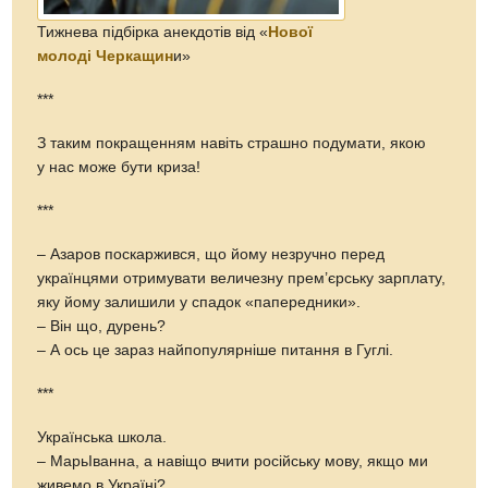
Тижнева підбірка анекдотів від «
Нової
молоді Черкащин
и»
***
З таким покращенням навіть страшно подумати, якою
у нас може бути криза!
***
– Азаров поскаржився, що йому незручно перед
українцями отримувати величезну прем’єрську зарплату,
яку йому залишили у спадок «папередники».
– Він що, дурень?
– А ось це зараз найпопулярніше питання в Гуглі.
***
Українська школа.
– МарьІванна, а навіщо вчити російську мову, якщо ми
живемо в Україні?