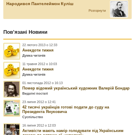
Народився Пантелеймон Куліш
Розгорнути
Пов’язані Новини
22 лютого 2013 о 12:33
Анекдоти тижня
Думка читачів
11 травня 2012 о 10:03
Анекдоти тижня
Думка читачів
01 листопада 2012 о 16:13
Помер відомий український художник Валерій Бондар
Видатні постаті
23 липня 2012 о 12:41
42 тисячі українців готові подати до суду на
Президента Януковича
Суспільство
16 липня 2012 о 12:03
Активісти мають намір голодувати під Українським