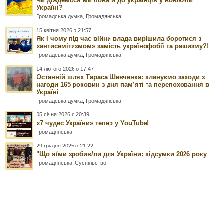
Чи діждемося ми поваги до українців у воюючій
Україні?
Громадська думка
,
Громадянська
15 квітня 2026 о 21:57
Як і чому під час війни влада вирішила боротися з
«антисемітизмом» замість українофобії та рашизму?!
Громадська думка
,
Громадянська
14 лютого 2026 о 17:47
Останній шлях Тараса Шевченка: плануємо заходи з
нагоди 165 роковин з дня памʼяті та перепоховання в
Україні
Громадська думка
,
Громадянська
05 січня 2026 о 20:39
«7 чудес України» тепер у YouTube!
Громадянська
29 грудня 2025 о 21:22
"Що я/ми зробив/ли для України: підсумки 2026 року
Громадянська
,
Суспільство