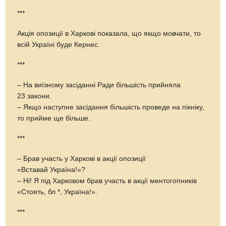
***
Акція опозиції в Харкові показала, що якщо мовчати, то
всій Україні буде Кернес.
***
– На виїзному засіданні Ради більшість прийняла
23 закони.
– Якщо наступне засідання більшість проведе на пікніку,
то прийме ще більше.
***
– Брав участь у Харкові в акції опозиції
«Вставай Україна!»?
– Ні! Я під Харковом брав участь в акції ментогопників
«Стоять, бл *, Україна!».
***