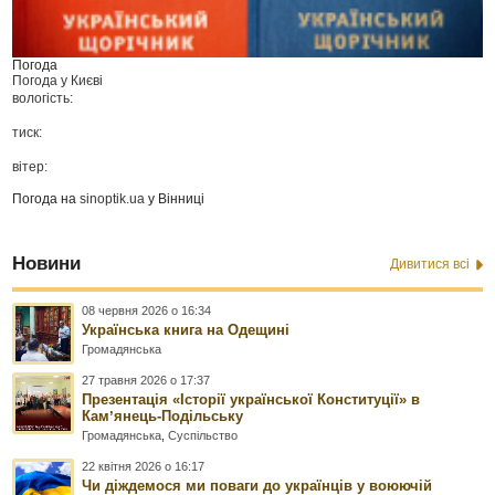
Погода
Погода у
Києві
вологість:
тиск:
вітер:
Погода на
sinoptik.ua
у Вінниці
Новини
Дивитися всі
08 червня 2026 о 16:34
Українська книга на Одещині
Громадянська
27 травня 2026 о 17:37
Презентація «Історії української Конституції» в
Камʼянець-Подільську
Громадянська
,
Суспільство
22 квітня 2026 о 16:17
Чи діждемося ми поваги до українців у воюючій