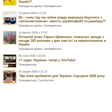
Україні?
Громадська думка
,
Громадянська
15 квітня 2026 о 21:57
Як і чому під час війни влада вирішила боротися з
«антисемітизмом» замість українофобії та рашизму?!
Громадська думка
,
Громадянська
14 лютого 2026 о 17:47
Останній шлях Тараса Шевченка: плануємо заходи з
нагоди 165 роковин з дня памʼяті та перепоховання в
Україні
Громадська думка
,
Громадянська
05 січня 2026 о 20:39
«7 чудес України» тепер у YouTube!
Громадянська
29 грудня 2025 о 21:22
"Що я/ми зробив/ли для України: підсумки 2026 року
Громадянська
,
Суспільство