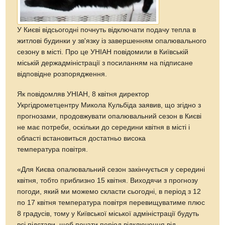
У Києві відсьогодні почнуть відключати подачу тепла в
житлові будинки у зв'язку із завершенням опалювального
сезону в місті. Про це УНІАН повідомили в Київській
міській держадміністрації з посиланням на підписане
відповідне розпорядження.
Як повідомляв УНІАН, 8 квітня директор
Укргідрометцентру Микола Кульбіда заявив, що згідно з
прогнозами, продовжувати опалювальний сезон в Києві
не має потреби, оскільки до середини квітня в місті і
області встановиться достатньо висока
температура повітря.
«Для Києва опалювальний сезон закінчується у середині
квітня, тобто приблизно 15 квітня. Виходячи з прогнозу
погоди, який ми можемо скласти сьогодні, в період з 12
по 17 квітня температура повітря перевищуватиме плюс
8 градусів, тому у Київської міської адміністрації будуть
всі підстави, щоб почати період відключення від