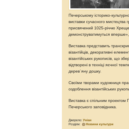
Печерському історико-культурно
виставки сучасного мистецтва г
присвячений 1025-річчю Хрещен
демонструватимуться вперше», 
Виставка представить транскрип
візантійців, декоративні елемен
візантійських рукописів, що зб
відтворені в техніці яєчної тем
дерев`яну дошку.
Своїми творами художниця прагн
оздоблення візантійських рукопи
Виставка є спільним проектом По
Печерського заповідника.
Джерело:
Уніан
Розділи:
Новини культури