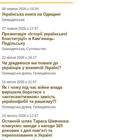
08 червня 2026 о 16:34
Українська книга на Одещині
Громадянська
27 травня 2026 о 17:37
Презентація «Історії української
Конституції» в Камʼянець-
Подільську
Громадянська
,
Суспільство
22 квітня 2026 о 16:17
Чи діждемося ми поваги до
українців у воюючій Україні?
Громадська думка
,
Громадянська
15 квітня 2026 о 21:57
Як і чому під час війни влада
вирішила боротися з
«антисемітизмом» замість
українофобії та рашизму?!
Громадська думка
,
Громадянська
14 лютого 2026 о 17:47
Останній шлях Тараса Шевченка:
плануємо заходи з нагоди 165
роковин з дня памʼяті та
перепоховання в Україні