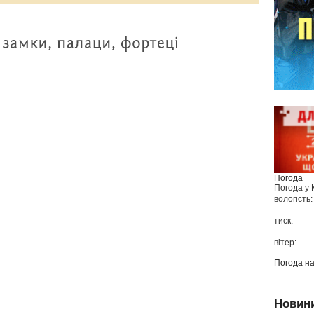
Погода
Погода у
вологість:
тиск:
вітер:
Погода н
Новин