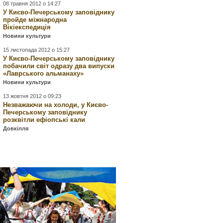
08 травня 2012 о 14:27
У Києво-Печерському заповіднику
пройде міжнародна
Вікіекспедиція
Новини культури
15 листопада 2012 о 15:27
У Києво-Печерському заповіднику
побачили світ одразу два випуски
«Лаврського альманаху»
Новини культури
13 жовтня 2012 о 09:23
Незважаючи на холоди, у Києво-
Печерському заповіднику
розквітли ефіопські кали
Довкілля