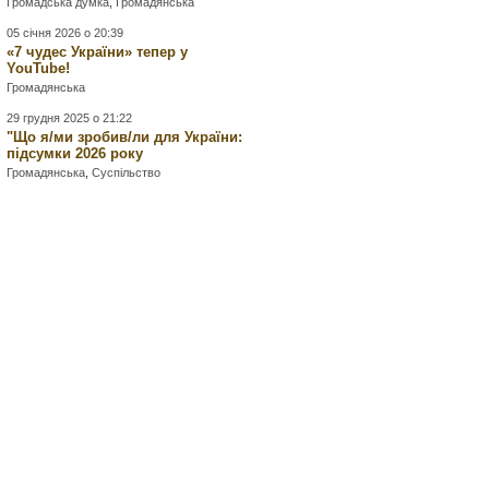
Громадська думка
,
Громадянська
05 січня 2026 о 20:39
«7 чудес України» тепер у
YouTube!
Громадянська
29 грудня 2025 о 21:22
"Що я/ми зробив/ли для України:
підсумки 2026 року
Громадянська
,
Суспільство