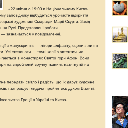
«22 квітня о 19:00 в Національному Києво-
му заповіднику відбудеться урочисте відкриття
рецької художниці Смарагди-Марії Скурти. Захід
ня Русі. Представлені роботи
— зазначається у повідомленні.
ції з манускриптів — літери алфавіту, сцени з життя
ти. Усі експонати — точні копії з автентичних
ерігаються в монастирях Святої гори Афон. Вони
пери на виробленій вручну тканині, натягнутій на
е передати світло і радість, що їх дарує художнє
сів, і запрошує глядача пройнятись духом Візантії.
сольства Греції в Україні та Києво-