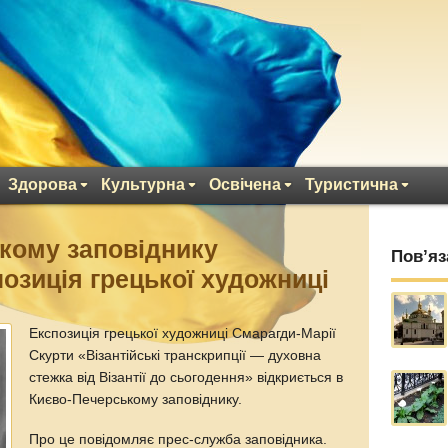
Здорова
Культурна
Освічена
Туристична
кому заповіднику
Пов’яз
позиція грецької художниці
Експозиція грецької художниці Смарагди-Марії
Скурти «Візантійські транскрипції — духовна
стежка від Візантії до сьогодення» відкриється в
Києво-Печерському заповіднику.
Про це повідомляє прес-служба заповідника.