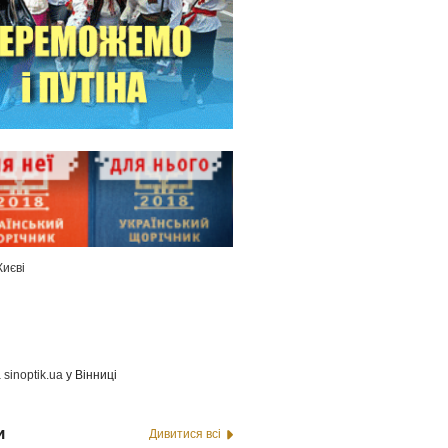
Києві
а
sinoptik.ua
у Вінниці
и
Дивитися всі