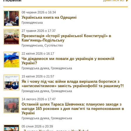
08 червня 2026 о 16:34
Українська книга на Одещині
Громадянська
27 травня 2026 о 17:37
Презентація «Історії української Конституції» в
Камʼянець-Подільську
Громадянська
,
Суспільство
22 квітня 2026 о 16:17
Чи діждемося ми поваги до українців у воюючій
Україні?
Громадська думка
,
Громадянська
15 квітня 2026 о 21:57
Як і чому під час війни влада вирішила боротися з
«антисемітизмом» замість українофобії та рашизму?!
Громадська думка
,
Громадянська
14 лютого 2026 о 17:47
Останній шлях Тараса Шевченка: плануємо заходи з
нагоди 165 роковин з дня памʼяті та перепоховання в
Україні
Громадська думка
,
Громадянська
05 січня 2026 о 20:39