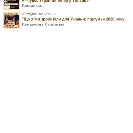
«7 чудес України» тепер у YouTube!
Громадянська
29 грудня 2025 о 21:22
"Що я/ми зробив/ли для України: підсумки 2026 року
Громадянська
,
Суспільство