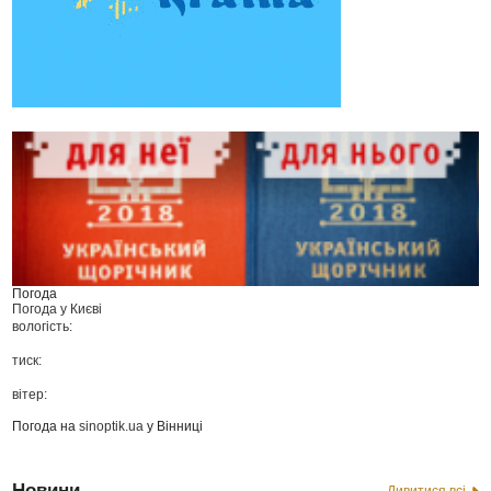
Погода
Погода у
Києві
вологість:
тиск:
вітер:
Погода на
sinoptik.ua
у Вінниці
Новини
Дивитися всі