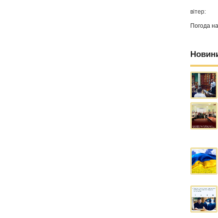
вітер:
Погода н
Новин