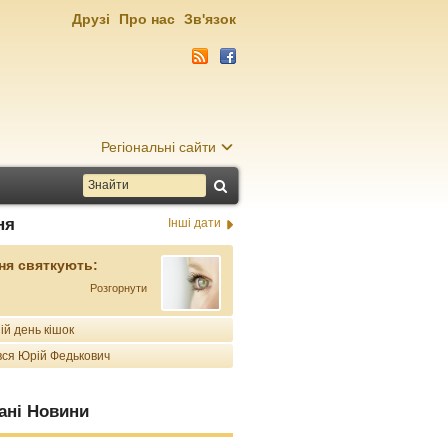
Друзі
Про нас
Зв'язок
Регіональні сайти
ня
Інші дати
ня святкують:
Розгорнути
ій день кішок
ся Юрій Федькович
ані Новини