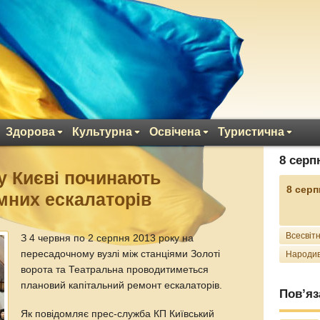
Здорова
Культурна
Освічена
Туристична
8 серп
 у Києві починають
8 серп
мних ескалаторів
Всесвітн
З 4 червня по 2 серпня 2013 року на
пересадочному вузлі між станціями Золоті
Народив
ворота та Театральна проводитиметься
плановий капітальний ремонт ескалаторів.
Пов’яз
Як повідомляє прес-служба КП Київський