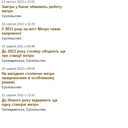
13 лютого 2013 о 13:01
Завтра у Києві обмежать роботу
метро
Суспільство
10 серпня 2012 о 11:28
У 2013 році на міст Метро чекає
капремонт
Суспільство
01 травня 2011 о 09:48
До 2013 року столиці обіцяють ще
три станції метро
Громадянська
,
Суспільство
25 травня 2013 о 09:09
На вихідних столичне метро
працюватиме в особливому
режимі
Суспільство
01 серпня 2011 о 13:47
До Нового року відкриють ще
одну станцію метро
Громадянська
,
Суспільство