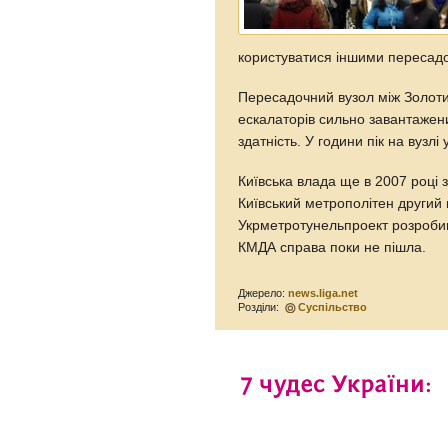
користуватися іншими пересад
Пересадочний вузол між Золоти
ескалаторів сильно завантаже
здатність. У години пік на вузл
Київська влада ще в 2007 році
Київський метрополітен другий 
Укрметротунельпроект розробив
КМДА справа поки не пішла.
Джерело:
news.liga.net
Розділи:
Суспільство