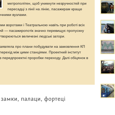
метрополітен, щоб уникнути незручностей при
пересадці з лінії на лінію, пасажирам краще
очними вузлами.
ми воротами і Театральною навіть при роботі всіх
ний — пасажиропотік значно перевищує пропускну
і утворюються величезні людські затори.
 заявляла про плани побудувати на замовлення КП
перехід між цими станціями. Проектний інститут
 передпроектні проробки переходу. Далі обіцянок в