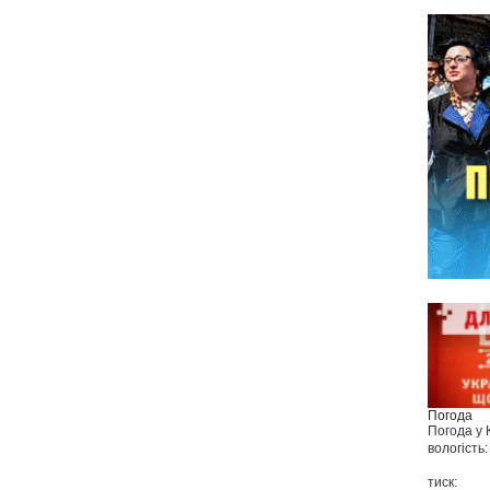
Погода
Погода у
вологість:
тиск: