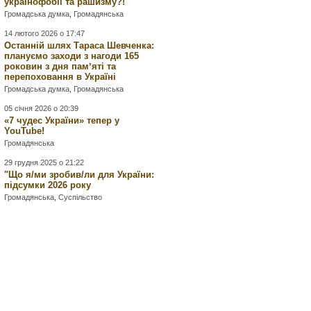
українофобії та рашизму?!
Громадська думка
,
Громадянська
14 лютого 2026 о 17:47
Останній шлях Тараса Шевченка:
плануємо заходи з нагоди 165
роковин з дня памʼяті та
перепоховання в Україні
Громадська думка
,
Громадянська
05 січня 2026 о 20:39
«7 чудес України» тепер у
YouTube!
Громадянська
29 грудня 2025 о 21:22
"Що я/ми зробив/ли для України:
підсумки 2026 року
Громадянська
,
Суспільство