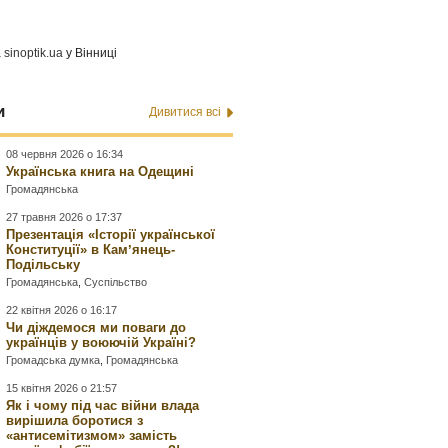
а
sinoptik.ua
у Вінниці
и
Дивитися всі
08 червня 2026 о 16:34
Українська книга на Одещині
Громадянська
27 травня 2026 о 17:37
Презентація «Історії української
Конституції» в Камʼянець-
Подільську
Громадянська
,
Суспільство
22 квітня 2026 о 16:17
Чи діждемося ми поваги до
українців у воюючій Україні?
Громадська думка
,
Громадянська
15 квітня 2026 о 21:57
Як і чому під час війни влада
вирішила боротися з
«антисемітизмом» замість